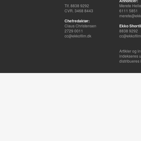
Annoncer:
Tlf. 8838 9292
Merete Hell
CVR. 3468 8443
6111 5851
merete@ekko
Chefredaktør:
Claus Christensen
Ekko Shortli
2729 0011
8838 9292
cc@ekkofilm.dk
cc@ekkofilm
Artikler og i
indekseres u
distribueres