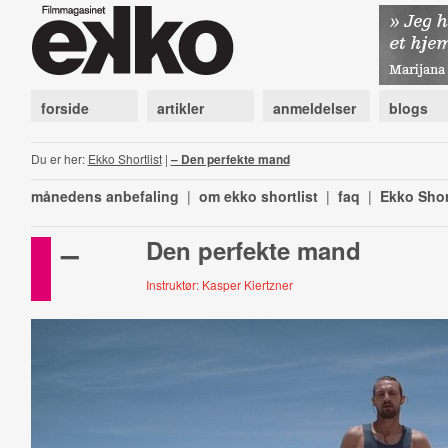
forside
artikler
anmeldelser
blogs
Du er her:
Ekko Shortlist
|
– Den perfekte mand
månedens anbefaling
|
om ekko shortlist
|
faq
|
Ekko Shor
–
Den perfekte mand
Instruktør: Kasper Kiertzner