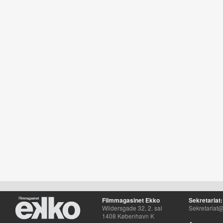
Filmmagasinet Ekko
Sekretariat:
Wildersgade 32, 2. sal
Sekretariat@
1408 København K