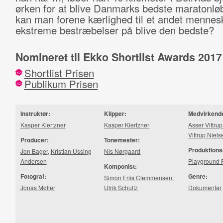
ørken for at blive Danmarks bedste maratonlø
kan man forene kærlighed til et andet menne
ekstreme bestræbelser på blive den bedste?
Nomineret til Ekko Shortlist Awards 2017
Shortlist Prisen
17
Publikum Prisen
17
Instruktør:
Klipper:
Medvirkend
Kasper Kiertzner
Kasper Kiertzner
Asser Vittru
Vittrup Niels
Producer:
Tonemester:
Produktions
Jon Bager
,
Kristian Ussing
Nis Nørgaard
Andersen
Playground 
Komponist:
Fotograf:
Genre:
Simon Friis Clemmensen
,
Jonas Møller
Ulrik Schultz
Dokumentar