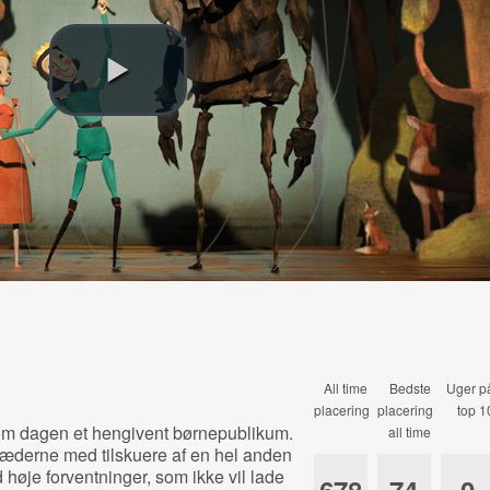
All time
Bedste
Uger p
placering
placering
top 1
om dagen et hengivent børnepublikum.
all time
 sæderne med tilskuere af en hel anden
øje forventninger, som ikke vil lade