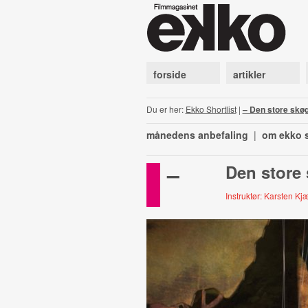
forside
artikler
Du er her:
Ekko Shortlist
|
– Den store skøg
månedens anbefaling
|
om ekko s
–
Den store
Instruktør: Karsten K