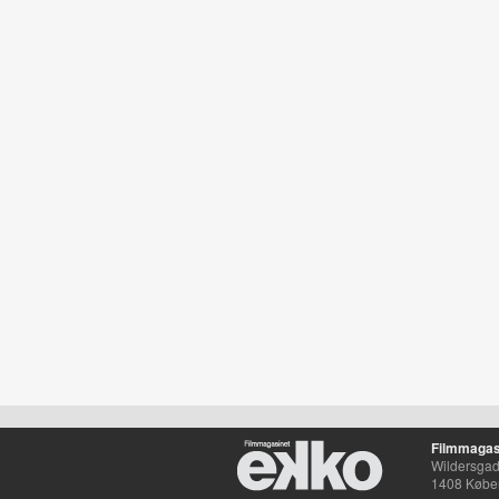
Filmmagas
Wildersgade
1408 Købe