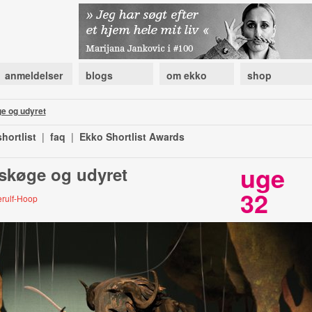
anmeldelser
blogs
om ekko
shop
e og udyret
hortlist
|
faq
|
Ekko Shortlist Awards
uge
 skøge og udyret
32
jærulf-Hoop