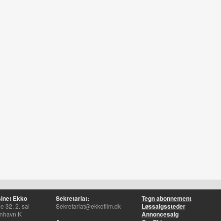
inet Ekko
Sekretariat:
Tegn abonnement
 32, 2. sal
Sekretariat@ekkofilm.dk
Løssalgssteder
nhavn K
Annoncesalg