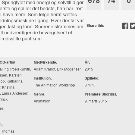
678
74
0
t. Springfyldt med energi og selvtillid gør
erste og spiller det bedste, han har lært.
il have mere. Som følge heraf sættes
dningsmaskine i gang. Hvor der før var
Share this
ungen takt og tone. Snorene strammes om
til nedværdigende bevægelser i et
lfredsstille publikum.
CG-artist:
Medvirkende:
År:
alling Troels-Smith
,
Adam Kranot
,
Erik Mogensen
2015
ersen
,
Karsten
Institution:
Spilletid:
oop
,
Katharina
The Animation Workshop
8 min.
y
,
Kristina
d
,
Laura Andersen
,
Genre:
Premiere Shortlist:
rinck
Animation
9. marts 2015
er:
t:
,
Thomas