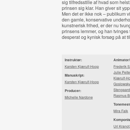
sig tilfredsstille af hvad som hels
prinsen sig klar. Han giver sit ypp
Men det er ikke nok – publikum v
den gamle, konservative underhol
kunstnerisk frihed, er der nu tv
prinsens lemmer, og han tvinges 
desperat og kynisk forsøg på at ti
Instruktør:
Animator/
Karsten Kjærulf-Hoop
Frederik S
Julie Peit
Manuskript:
Kjærulf-H
Karsten Kjærulf-Hoop
Goslowsk
Stengaar
Producer:
Rasmus B
Michelle Nardone
Tonemest
Mira Falk
Komponis
Uri Kranot