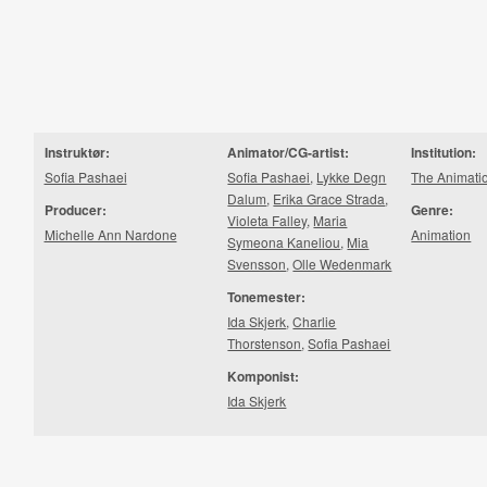
Instruktør:
Animator/CG-artist:
Institution:
Sofia Pashaei
Sofia Pashaei
,
Lykke Degn
The Animati
Dalum
,
Erika Grace Strada
,
Producer:
Genre:
Violeta Falley
,
Maria
Michelle Ann Nardone
Animation
Symeona Kaneliou
,
Mia
Svensson
,
Olle Wedenmark
Tonemester:
Ida Skjerk
,
Charlie
Thorstenson
,
Sofia Pashaei
Komponist:
Ida Skjerk