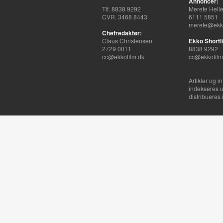
Annoncer:
Tlf. 8838 9292
Merete Hell
CVR. 3468 8443
6111 5851
merete@ekko
Chefredaktør:
Claus Christensen
Ekko Shortli
2729 0011
8838 9292
cc@ekkofilm.dk
cc@ekkofilm
Artikler og i
indekseres u
distribueres