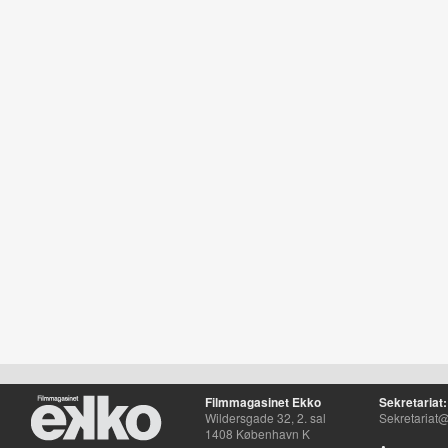
Filmmagasinet Ekko
Sekretariat:
Wildersgade 32, 2. sal
Sekretariat@
1408 København K