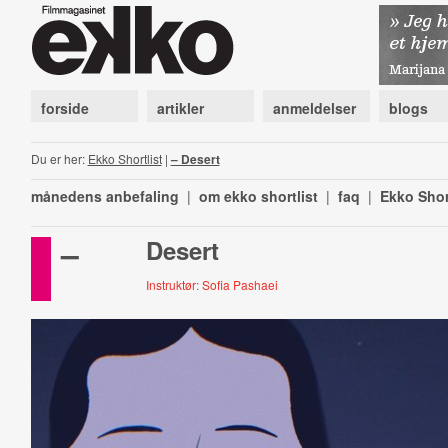
forside
artikler
anmeldelser
blogs
Du er her:
Ekko Shortlist
|
– Desert
månedens anbefaling
|
om ekko shortlist
|
faq
|
Ekko Shor
–
Desert
Instruktør: Sofia Pashaei