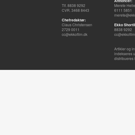
Annoncer:
Tlf. 8838 9292
Merete Hell
CVR. 3468 8443
6111 5851
merete@ekko
Chefredaktør:
Claus Christensen
Ekko Shortli
2729 0011
8838 9292
cc@ekkofilm.dk
cc@ekkofilm
Artikler og i
indekseres u
distribueres