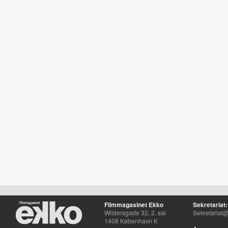
Filmmagasinet Ekko
Sekretariat:
Wildersgade 32, 2. sal
Sekretariat@
1408 København K