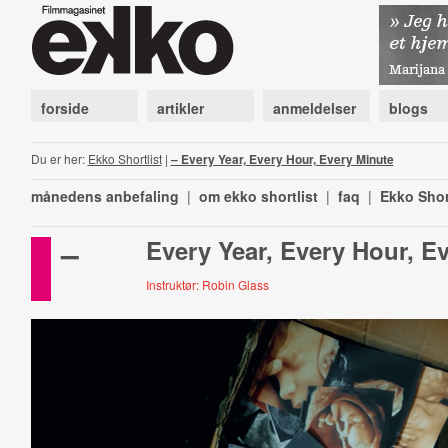
forside
artikler
anmeldelser
blogs
Du er her:
Ekko Shortlist
|
– Every Year, Every Hour, Every Minute
månedens anbefaling
|
om ekko shortlist
|
faq
|
Ekko Shor
–
Every Year, Every Hour, E
Instruktør: Robin Glass