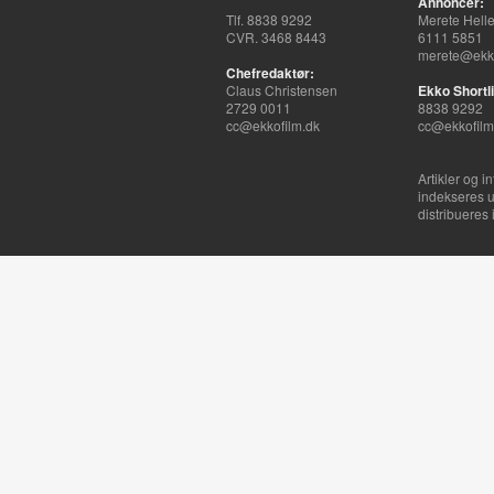
Annoncer:
Tlf. 8838 9292
Merete Hell
CVR. 3468 8443
6111 5851
merete@ekko
Chefredaktør:
Claus Christensen
Ekko Shortli
2729 0011
8838 9292
cc@ekkofilm.dk
cc@ekkofilm
Artikler og i
indekseres u
distribueres