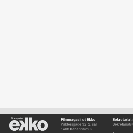
Filmmagasinet Ekko
Sekretariat:
Wildersgade 32, 2. sal
Sekretariat@
1408 København K