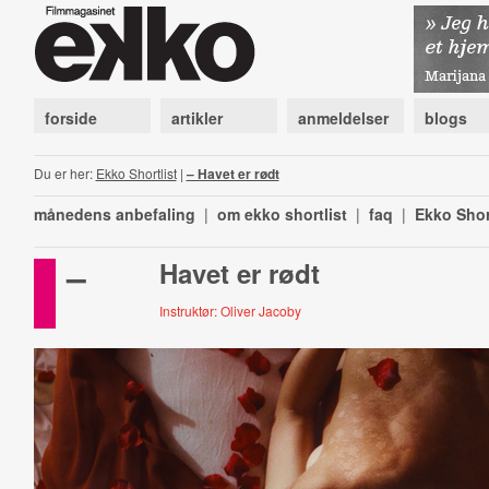
forside
artikler
anmeldelser
blogs
Du er her:
Ekko Shortlist
|
– Havet er rødt
månedens anbefaling
|
om ekko shortlist
|
faq
|
Ekko Shor
–
Havet er rødt
Instruktør: Oliver Jacoby