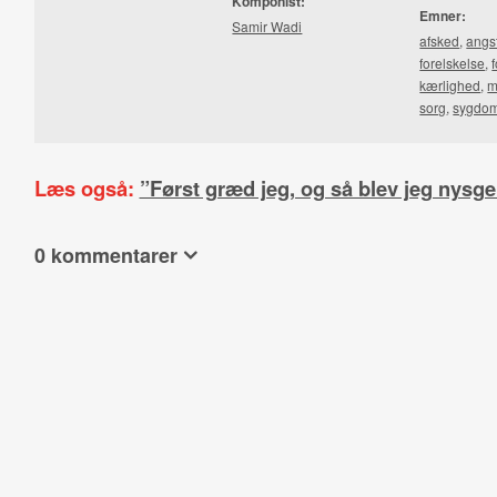
Komponist:
Emner:
Samir Wadi
afsked
,
angs
forelskelse
,
kærlighed
,
m
sorg
,
sygdo
Læs også:
”Først græd jeg, og så blev jeg nysge
0 kommentarer