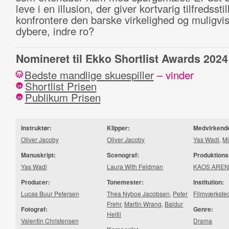
leve i en illusion, der giver kortvarig tilfredsstil
konfrontere den barske virkelighed og muligvis
dybere, indre ro?
Nomineret til Ekko Shortlist Awards 2024
Bedste mandlige skuespiller
– vinder
24
Shortlist Prisen
24
Publikum Prisen
24
Instruktør:
Klipper:
Medvirkend
Oliver Jacoby
Oliver Jacoby
Yas Wadi
,
Mi
Manuskript:
Scenograf:
Produktions
Yas Wadi
Laura With Feldman
KAOS ARE
Producer:
Tonemester:
Institution:
Lucas Buur Petersen
Thea Nyboe Jacobsen
,
Peter
Filmværkste
Frehr
,
Martin Wrang
,
Baldur
Fotograf:
Genre:
Heitil
Valentin Christensen
Drama