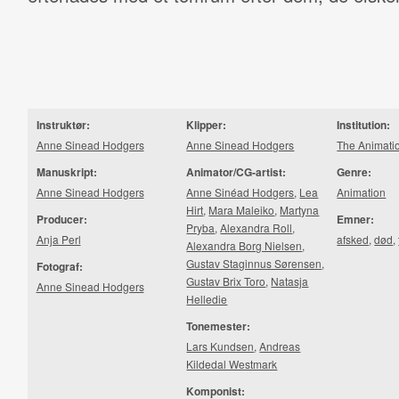
Instruktør:
Klipper:
Institution:
Anne Sinead Hodgers
Anne Sinead Hodgers
The Animati
Manuskript:
Animator/CG-artist:
Genre:
Anne Sinead Hodgers
Anne Sinéad Hodgers
,
Lea
Animation
Hirt
,
Mara Maleiko
,
Martyna
Producer:
Emner:
Pryba
,
Alexandra Roll
,
Anja Perl
afsked
,
død
,
Alexandra Borg Nielsen
,
Gustav Staginnus Sørensen
,
Fotograf:
Gustav Brix Toro
,
Natasja
Anne Sinead Hodgers
Helledie
Tonemester:
Lars Kundsen
,
Andreas
Kildedal Westmark
Komponist: