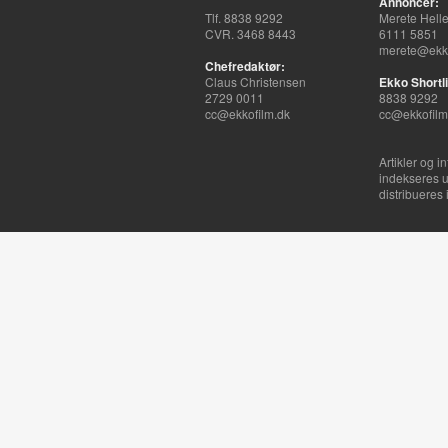
Annoncer:
Tlf. 8838 9292
Merete Hell
CVR. 3468 8443
6111 5851
merete@ekko
Chefredaktør:
Claus Christensen
Ekko Shortli
2729 0011
8838 9292
cc@ekkofilm.dk
cc@ekkofilm
Artikler og i
indekseres u
distribueres