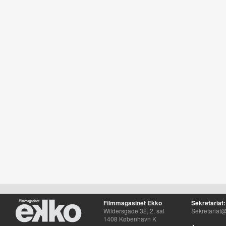
Filmmagasinet Ekko
Sekretariat:
Wildersgade 32, 2. sal
Sekretariat@
1408 København K