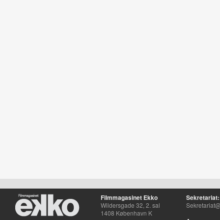
Filmmagasinet Ekko
Sekretariat:
Wildersgade 32, 2. sal
Sekretariat@
1408 København K