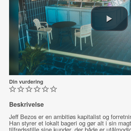
Din vurdering
Beskrivelse
Jeff Bezos er en ambitiøs kapitalist og forret
Han styrer et lokalt bageri og gør alt i sin magt
tilfredsstille sine kunder, der både er utålmodi