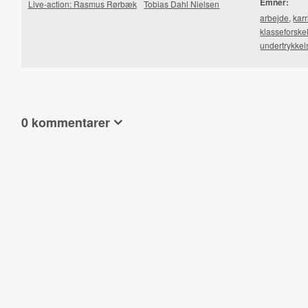
Emner:
Live-action: Rasmus Rørbæk
Tobias Dahl Nielsen
arbejde
,
karr
klasseforske
undertrykkel
0 kommentarer