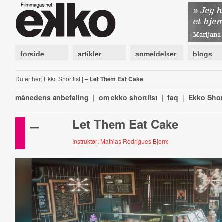
forside
artikler
anmeldelser
blogs
Du er her:
Ekko Shortlist
|
– Let Them Eat Cake
månedens anbefaling
|
om ekko shortlist
|
faq
|
Ekko Shor
–
Let Them Eat Cake
Instruktør: Mathias Rodrigues Bjerre