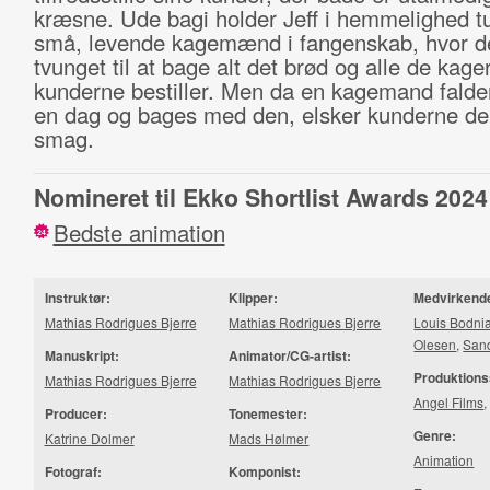
kræsne. Ude bagi holder Jeff i hemmelighed tu
små, levende kagemænd i fangenskab, hvor d
tvunget til at bage alt det brød og alle de kage
kunderne bestiller. Men da en kagemand falder
en dag og bages med den, elsker kunderne de
smag.
Nomineret til Ekko Shortlist Awards 2024
Bedste animation
24
Instruktør:
Klipper:
Medvirkend
Mathias Rodrigues Bjerre
Mathias Rodrigues Bjerre
Louis Bodni
Olesen
,
Sand
Manuskript:
Animator/CG-artist:
Produktions
Mathias Rodrigues Bjerre
Mathias Rodrigues Bjerre
Angel Films
Producer:
Tonemester:
Genre:
Katrine Dolmer
Mads Hølmer
Animation
Fotograf:
Komponist: