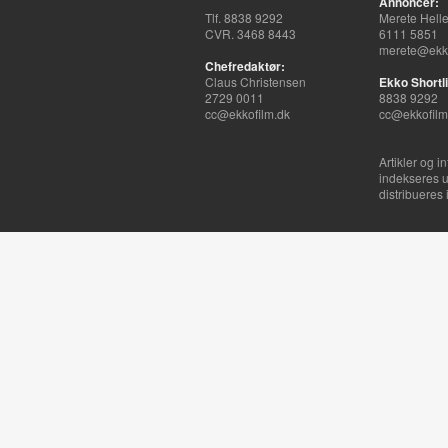
Annoncer:
Tlf. 8838 9292
Merete Hell
CVR. 3468 8443
6111 5851
merete@ekko
Chefredaktør:
Claus Christensen
Ekko Shortli
2729 0011
8838 9292
cc@ekkofilm.dk
cc@ekkofilm
Artikler og i
indekseres u
distribueres