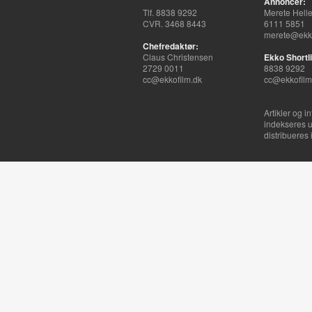
Annoncer:
Tlf. 8838 9292
Merete Hell
CVR. 3468 8443
6111 5851
merete@ekko
Chefredaktør:
Claus Christensen
Ekko Shortli
2729 0011
8838 9292
cc@ekkofilm.dk
cc@ekkofilm
Artikler og i
indekseres u
distribueres