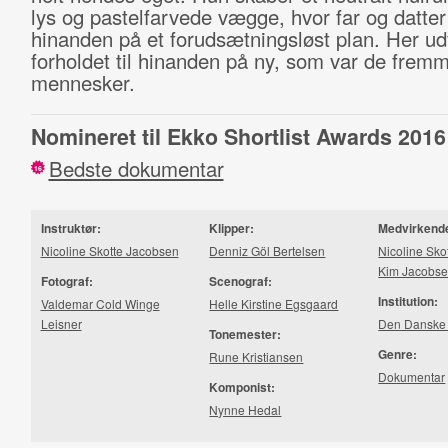
lys og pastelfarvede vægge, hvor far og datte
hinanden på et forudsætningsløst plan. Her ud
forholdet til hinanden på ny, som var de frem
mennesker.
Nomineret til Ekko Shortlist Awards 2016
Bedste dokumentar
16
Instruktør:
Klipper:
Medvirkend
Nicoline Skotte Jacobsen
Denniz Göl Bertelsen
Nicoline Sko
Kim Jacobs
Fotograf:
Scenograf:
Institution:
Valdemar Cold Winge
Helle Kirstine Egsgaard
Leisner
Den Danske 
Tonemester:
Genre:
Rune Kristiansen
Dokumentar
Komponist:
Nynne Hedal