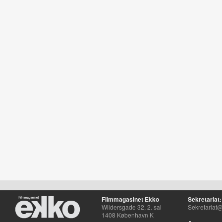
Filmmagasinet Ekko
Sekretariat:
Wildersgade 32, 2. sal
Sekretariat@
1408 København K