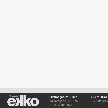
Filmmagasinet Ekko
Sekretariat:
Wildersgade 32, 2. sal
Sekretariat@
1408 København K