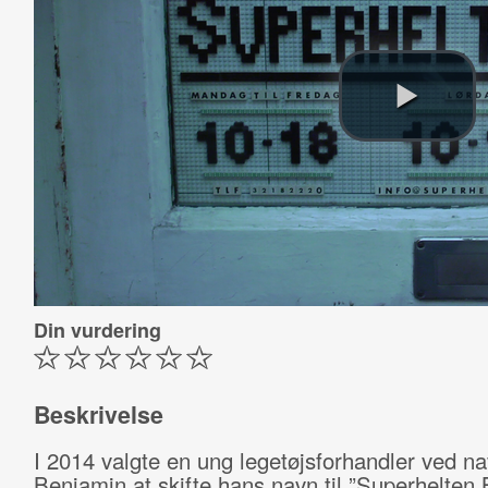
Din vurdering
Beskrivelse
I 2014 valgte en ung legetøjsforhandler ved n
Benjamin at skifte hans navn til ”Superhelten