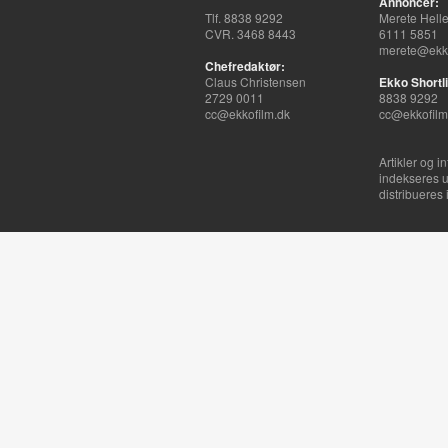
Annoncer:
Tlf. 8838 9292
Merete Hell
CVR. 3468 8443
6111 5851
merete@ekko
Chefredaktør:
Claus Christensen
Ekko Shortli
2729 0011
8838 9292
cc@ekkofilm.dk
cc@ekkofilm
Artikler og i
indekseres u
distribueres