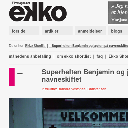
forside
artikler
anmeldelser
blogs
Du er her:
Ekko Shortlist
|
– Superhelten Benjamin og jagten på navneskifte
månedens anbefaling
|
om ekko shortlist
|
faq
|
Ekko Shor
–
Superhelten Benjamin og 
navneskiftet
Instruktør: Barbara Vestphael Christensen