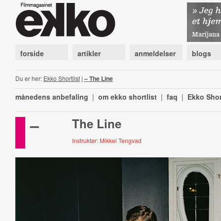
forside
artikler
anmeldelser
blogs
Du er her:
Ekko Shortlist
|
– The Line
månedens anbefaling
|
om ekko shortlist
|
faq
|
Ekko Shor
–
The Line
Instruktør: Mikkel Tengvad