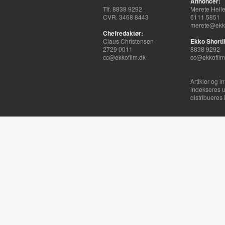
Annoncer:
Tlf. 8838 9292
Merete Hell
CVR. 3468 8443
6111 5851
merete@ekko
Chefredaktør:
Claus Christensen
Ekko Shortli
2729 0011
8838 9292
cc@ekkofilm.dk
cc@ekkofilm
Artikler og i
indekseres u
distribueres