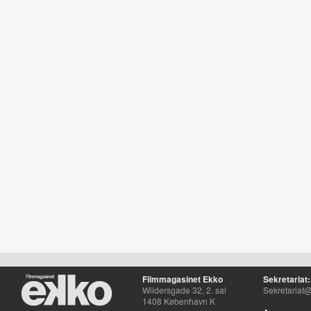
Filmmagasinet Ekko
Sekretariat:
Wildersgade 32, 2. sal
Sekretariat@
1408 København K