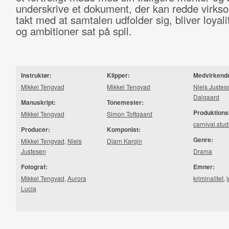
underskrive et dokument, der kan redde virks
takt med at samtalen udfolder sig, bliver loyali
og ambitioner sat på spil.
Instruktør:
Klipper:
Medvirkend
Mikkel Tengvad
Mikkel Tengvad
Niels Justes
Dalgaard
Manuskript:
Tonemester:
Produktions
Mikkel Tengvad
Simon Toftgaard
carnival.stud
Producer:
Komponist:
Genre:
Mikkel Tengvad
,
Niels
Djarn Kargin
Justesen
Drama
Fotograf:
Emner:
Mikkel Tengvad
,
Aurora
kriminalitet
,
Lucia