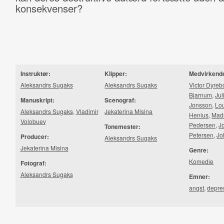
konsekvenser?
Instruktør:
Klipper:
Medvirkend
Aleksandrs Sugaks
Aleksandrs Sugaks
Victor Dyreb
Bjarnum
,
Jul
Manuskript:
Scenograf:
Jonsson
,
Lo
Aleksandrs Sugaks
,
Vladimir
Jekaterina Misina
Henius
,
Mads
Volobuev
Pedersen
,
J
Tonemester:
Petersen
,
Jo
Producer:
Aleksandrs Sugaks
Jekaterina Misina
Genre:
Komedie
Fotograf:
Aleksandrs Sugaks
Emner:
angst
,
depre