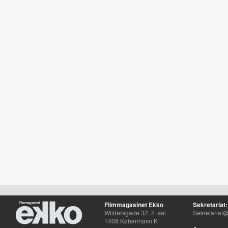
Filmmagasinet Ekko
Sekretariat:
Wildersgade 32, 2. sal
Sekretariat@
1408 København K