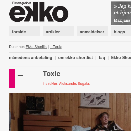
forside
artikler
anmeldelser
blogs
Du er her:
Ekko Shortlist
|
– Toxic
månedens anbefaling
|
om ekko shortlist
|
faq
|
Ekko Shor
–
Toxic
Instruktør: Aleksandrs Sugaks