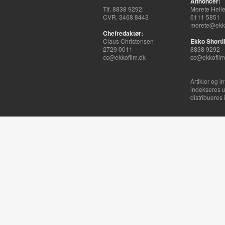
Annoncer:
Tlf. 8838 9292
Merete Hell
CVR. 3468 8443
6111 5851
merete@ekko
Chefredaktør:
Claus Christensen
Ekko Shortli
2729 0011
8838 9292
cc@ekkofilm.dk
cc@ekkofilm
Artikler og i
indekseres u
distribueres