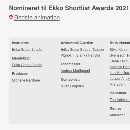
Nomineret til Ekko Shortlist Awards 2021
Bedste animation
21
Instruktør:
Animator/CG-artist:
Medvirkend
Erika Grace Strada
Erika Grace Strada
,
Tiziano
Silke Kähler
Vignolini
,
Blanka Petryka
Svensson
,
F
Manuskript:
Elena Felici
Tonemester:
Erika Grace Strada
Isabelle Ber
Andrea Martignoni
Inez Kristin
Producer:
Jesper Andk
Komponist:
Michelle Nardone
Mia Strøm
Milan Grajetzki
Institution:
The Animati
Genre:
Animation