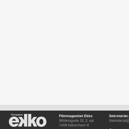
Filmmagasinet Ekko
Sekretariat:
Wildersgade 32, 2. sal
Sekretariat@
1408 København K