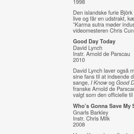
1998
Den islandske furie Björk
live og får en udstrakt, k
”Karma sutra møder indust
videomesteren Chris Cun
Good Day Today
David Lynch
Instr.
Arnold de Parscau
2010
David Lynch laver også m
sine fans til at indsende d
sange,
og
I Know
Good D
franske Arnold de Parscau
valgt som den officielle ti
Who’s Gonna Save My 
Gnarls Barkley
Instr. Chris Milk
2008