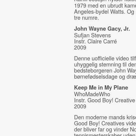
1979 med en ubrudt kame
Angeles-bydel Watts. Og s
tre numre.
John Wayne Gacy, Jr.
Sufjan Stevens
Instr. Claire Carré
2009
Denne uofficielle video t
uhyggelig stemning til d
bedsteborgeren John Wayne
børnefødselsdage og dræb
Keep Me in My Plane
WhoMadeWho
Instr. Good Boy! Creative
2009
Den moderne mands kris
Good Boy! Creatives video
der bliver far og vinder N
tennismesterskaber uden 