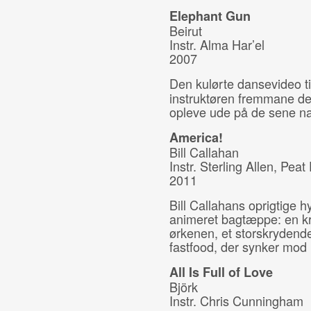
Elephant Gun
Beirut
Instr. Alma Har’el
2007
Den kulørte dansevideo t
instruktøren fremmane de
opleve ude på de sene nat
America!
Bill Callahan
Instr. Sterling Allen, P
2011
Bill Callahans oprigtige h
animeret bagtæppe: en kr
ørkenen, et storskrydend
fastfood, der synker mod
All Is Full of Love
Björk
Instr. Chris Cunningham