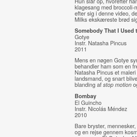
Hun slår op, hvorefter ha
klagesang med broccoli-
efter sig i denne video, d
Milks ekskæreste brød si
Somebody That I Used 
Gotye
Instr. Natasha Pincus
2011
Mens en nøgen Gotye sy
behandler ham som en fre
Natasha Pincus et maleri
landsmand, og snart bliver
blanding af
o
stop motion
Bombay
El Guincho
Instr. Nicolás Méndez
2010
Bare bryster, mennesker, 
og en rejse gennem kos