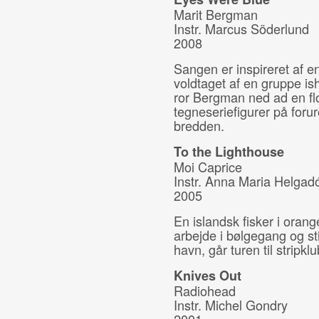
Marit Bergman
Instr.
Marcus Söderlund
2008
Sangen er inspireret af e
voldtaget af en gruppe is
ror Bergman ned ad en fl
tegneseriefigurer på foru
bredden.
To the Lighthouse
Moi Caprice
Instr.
Anna Maria Helgadót
2005
En islandsk fisker i orang
arbejde i bølgegang og st
havn, går turen til stripk
Knives Out
Radiohead
Instr. Michel Gondry