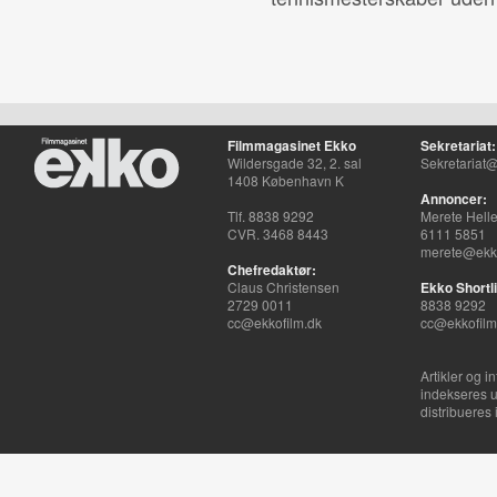
Filmmagasinet Ekko
Sekretariat:
Wildersgade 32, 2. sal
Sekretariat@
1408 København K
Annoncer:
Tlf. 8838 9292
Merete Hell
CVR. 3468 8443
6111 5851
merete@ekko
Chefredaktør:
Claus Christensen
Ekko Shortli
2729 0011
8838 9292
cc@ekkofilm.dk
cc@ekkofilm
Artikler og i
indekseres u
distribueres