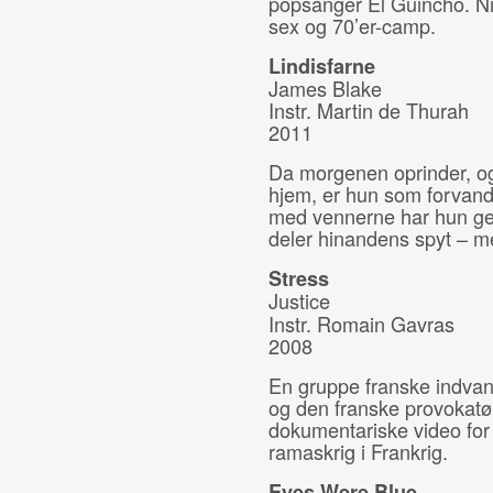
popsanger El Guincho. Ni
sex og 70’er-camp.
Lindisfarne
James Blake
Instr. Martin de Thurah
2011
Da morgenen oprinder, o
hjem, er hun som forvan
med vennerne har hun gen
deler hinandens spyt – m
Stress
Justice
Instr. Romain Gavras
2008
En gruppe franske indvand
og den franske provokat
dokumentariske video for
ramaskrig i Frankrig.
Eyes Were Blue