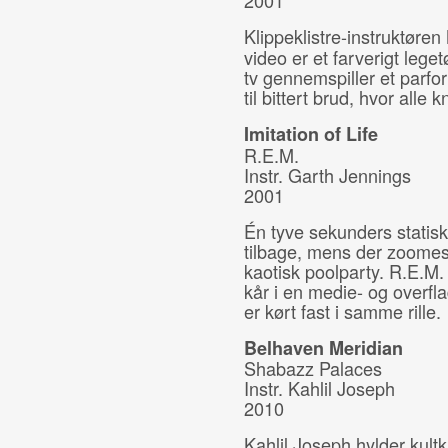
2001
Klippeklistre-instruktøre
video er et farverigt leget
tv gennemspiller et parfor
til bittert brud, hvor alle 
Imitation of Life
R.E.M.
Instr.
Garth Jennings
2001
Én tyve sekunders statisk
tilbage, mens der zoomes i
kaotisk poolparty. R.E.M.
kår i en medie- og overfla
er kørt fast i samme rille.
Belhaven Meridian
Shabazz Palaces
Instr. Kahlil Joseph
2010
Kahlil Joseph hylder kult