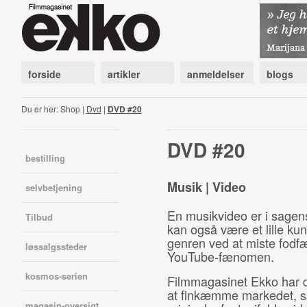
forside
artikler
anmeldelser
blogs
Du er her: Shop |
Dvd
|
DVD #20
DVD #20
bestilling
Musik | Video
selvbetjening
En musikvideo er i sagen
Tilbud
kan også være et lille kun
genren ved at miste fodfæ
løssalgssteder
YouTube-fænomen.
kosmos-serien
Filmmagasinet Ekko har d
at finkæmme markedet, så
magasin-oversigt