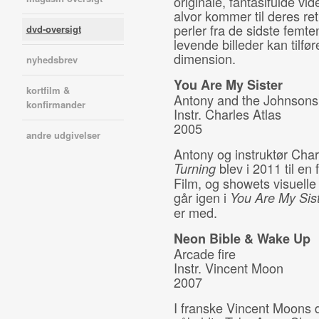
originale, fantasifulde vi
alvor kommer til deres ret
perler fra de sidste femte
dvd-oversigt
levende billeder kan tilfø
dimension.
nyhedsbrev
You Are My Sister
kortfilm &
Antony and the Johnsons
konfirmander
Instr. Charles Atlas
2005
andre udgivelser
Antony og instruktør Char
blev i 2011 til en 
Turning
Film, og showets visuelle 
går igen i
You Are
My Sis
er med.
Neon Bible & Wake Up
Arcade fire
Instr. Vincent Moon
2007
I franske Vincent Moons 