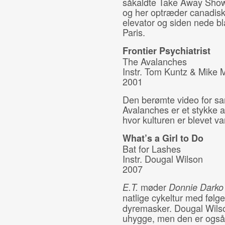
såkaldte Take Away Shows,
og her optræder canadiske
elevator og siden nede bl
Paris.
Frontier Psychiatrist
The Avalanches
Instr.
Tom Kuntz & Mike 
2001
Den berømte video for s
Avalanches er et stykke ab
hvor kulturen er blevet van
What’s a Girl to Do
Bat for Lashes
Instr. Dougal Wilson
2007
møder
E.T.
Donnie Dark
natlige cykeltur med føl
dyremasker. Dougal Wilson
uhygge, men den er også b