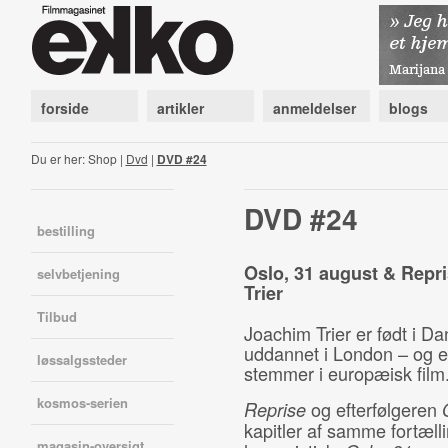
forside
artikler
anmeldelser
blogs
Du er her: Shop |
Dvd
|
DVD #24
DVD #24
bestilling
Oslo, 31 august & Repris
selvbetjening
Trier
Tilbud
Joachim Trier er født i D
uddannet i London – og e
løssalgssteder
stemmer i europæisk film
kosmos-serien
og efterfølgeren
Reprise
kapitler af samme fortæll
magasin-oversigt