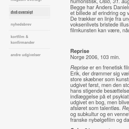
humoristisk,
Oslo, 31. au
Begge har Anders Daniels
dvd-oversigt
et billede af erindring og
De trækker en linje fra 
voksenlivets bristede illu
nyhedsbrev
filmkunsten kan være, når
kortfilm &
konfirmander
Reprise
andre udgivelser
Norge 2006, 103 min.
er en frenetisk fi
Reprise
Erik, der drømmer sig væk 
store skæbner som kunstn
udgivet først, men den 
hans stigende besættelse 
indlæggelse på et psykiatr
udgivet en bog, men blive
afsløret som talentløs.
Re
og subkultur og en venne
franske nybølgefilm og 