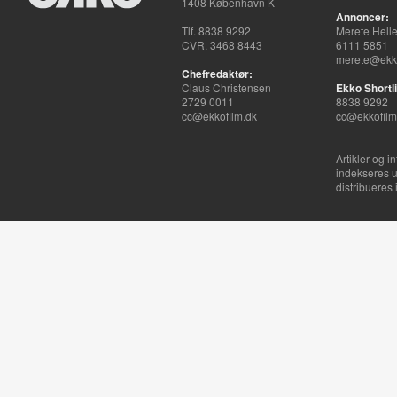
1408 København K
Annoncer:
Tlf. 8838 9292
Merete Hell
CVR. 3468 8443
6111 5851
merete@ekko
Chefredaktør:
Claus Christensen
Ekko Shortli
2729 0011
8838 9292
cc@ekkofilm.dk
cc@ekkofilm
Artikler og i
indekseres u
distribueres