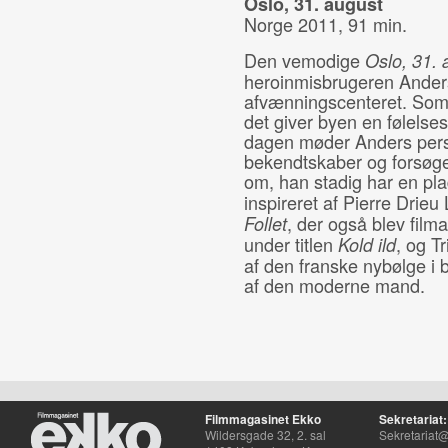
Oslo, 31. august
Norge 2011, 91 min.
Den vemodige
Oslo, 31. 
heroinmisbrugeren Ander
afvænningscenteret. Somm
det giver byen en følelse
dagen møder Anders perso
bekendtskaber og forsøger
om, han stadig har en plad
inspireret af Pierre Drie
, der også blev filma
Follet
under titlen
, og T
Kold ild
af den franske nybølge i bå
af den moderne mand.
Filmmagasinet Ekko
Sekretariat:
Wildersgade 32, 2. sal
Sekretariat@