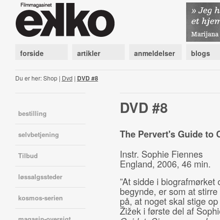
forside
artikler
anmeldelser
blogs
Du er her: Shop |
Dvd
|
DVD #8
DVD #8
bestilling
The Pervert's Guide to 
selvbetjening
Instr. Sophie Fiennes
Tilbud
England, 2006, 46 min.
løssalgssteder
”At sidde i biografmørket 
begynde, er som at stirre
kosmos-serien
på, at noget skal stige op
Žižek i første del af Soph
magasin-oversigt