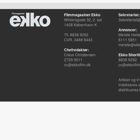
Filmmagasinet Ekko
Sekretariat:
Wildersgade 32, 2. sal
Sekretariat@
1408 København K
Annoncer:
Tlf. 8838 9292
Merete Hell
CVR. 3468 8443
6111 5851
merete@ekko
Chefredaktør:
Claus Christensen
Ekko Shortli
2729 0011
8838 9292
cc@ekkofilm.dk
cc@ekkofilm
Artikler og i
indekseres u
distribueres