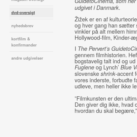
Guide
to
Cinema
, som her 
.
udgivet i Danmark
dvd-oversigt
Žižek er en af kulturteori
og hver gang han sætter s
nyhedsbrev
vinkler på alt mellem himme
Hollywood-film, Kinder-æg
kortfilm &
konfirmander
I
The
Pervert’s
Guide
to
Ci
gennem filmhistorien. Hef
andre udgivelser
bogstavelig talt ind og u
og Lynch’
Fuglene
Blue V
slovenske
-accent f
shrink
vores inderste, forbudte fa
udleve, men heller ikke l
”Filmkunsten er den ultim
Den giver dig ikke, hvad 
hvordan du skal begære,”