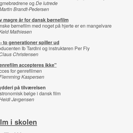
gmebrødrene og
De lutrede
 Martin Brandt-Pedersen
v magre år for dansk børnefilm
nske børnefilm med noget på hjerte er en mangelvare
 Keld Mathiesen
 - to generationer spiller ud
ducenten Ib Tardini og instruktøren Per Fly
 Claus Christensen
enrefilm accepteres ikke"
ces for genrefilmen
 Flemming Kaspersen
ydderi på tilværelsen
tronomisk bølge i dansk film
 Heidi Jørgensen
ilm i skolen