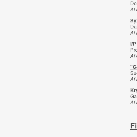
Do
Af
Sy
Da
Af
I/P
Pro
Af
"G
Suc
Af
Kr
Gas
Af
F