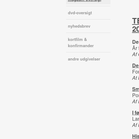
dvd-oversigt
T
nyhedsbrev
2
kortfilm &
De
konfirmander
År 
Af
andre udgivelser
De
For
At 
Sm
Por
Af
I f
Lar
Af 
Hi