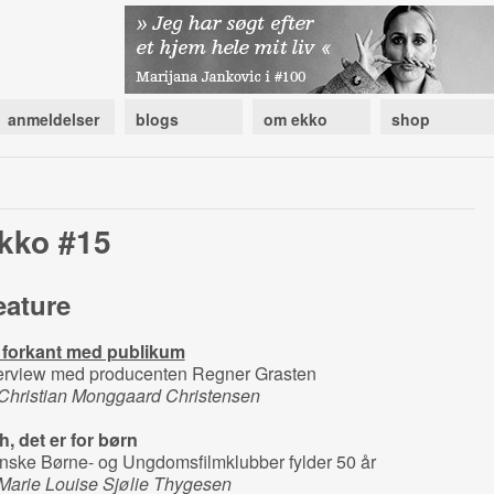
anmeldelser
blogs
om ekko
shop
kko #15
eature
 forkant med publikum
terview med producenten Regner Grasten
 Christian Monggaard Christensen
, det er for børn
nske Børne- og Ungdomsfilmklubber fylder 50 år
 Marie Louise Sjølie Thygesen