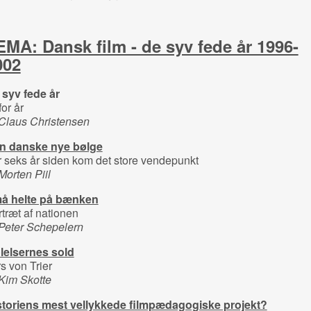
EMA: Dansk film - de syv fede år 1996-
002
 syv fede år
for år
 Claus Christensen
n danske nye bølge
 seks år siden kom det store vendepunkt
Morten Piil
å helte på bænken
træt af nationen
 Peter Schepelern
ølelsernes sold
s von Trier
Kim Skotte
storiens mest vellykkede filmpædagogiske projekt?