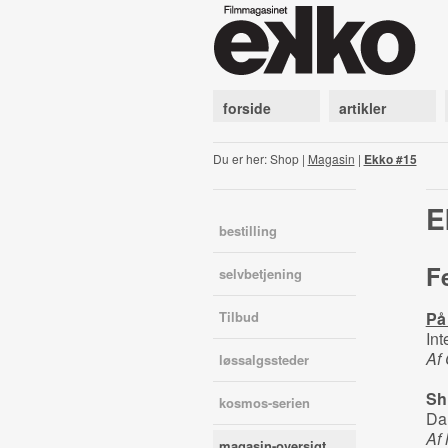
forside
artikler
Du er her: Shop |
Magasin
|
Ekko #15
E
bestilling
F
selvbetjening
Tilbud
På
In
Af
løssalgssteder
Shh
kosmos-serien
Da
Af
magasin-oversigt