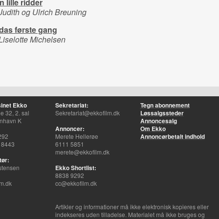
 lille ridder
Judith og Ulrich Breuning
idas første gang
Liselotte Michelsen
inet Ekko
Sekretariat:
Tegn abonnement
 32, 2. sal
Sekretariat@ekkofilm.dk
Løssalgssteder
nhavn K
Annoncesalg
Annoncer:
Om Ekko
292
Merete Hellerøe
Annoncørbetalt indhold
 8443
6111 5851
merete@ekkofilm.dk
tør:
stensen
Ekko Shortlist:
8838 9292
m.dk
cc@ekkofilm.dk
Artikler og informationer må ikke elektronisk kopieres eller
indekseres uden tilladelse. Materialet må ikke bruges og