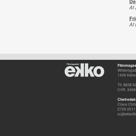
Den
Af 
Fr
Af 
Filmmagas
Wildersgade
1408 Købe
Tlf. 8838 9
CVR. 3468
Chefredak
Claus Chri
2729 0011
cc@ekkofil