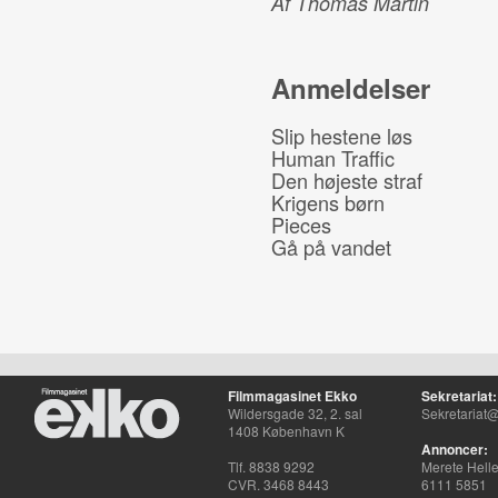
Af Thomas Martin
Anmeldelser
Slip hestene løs
Human Traffic
Den højeste straf
Krigens børn
Pieces
Gå på vandet
Filmmagasinet Ekko
Sekretariat:
Wildersgade 32, 2. sal
Sekretariat@
1408 København K
Annoncer:
Tlf. 8838 9292
Merete Hell
CVR. 3468 8443
6111 5851