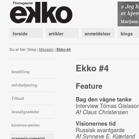
forside
artikler
anmeldelser
blogs
Du er her: Shop |
Magasin
|
Ekko #4
Ekko #4
bestilling
Feature
selvbetjening
Tilbud
Bag den vågne tanke
Interview Tómas Gislaso
Af Claus Christensen
løssalgssteder
Visionernes tid
kosmos-serien
Russisk avantgarde
Af Synnøve E. Kjærland
magasin-oversigt