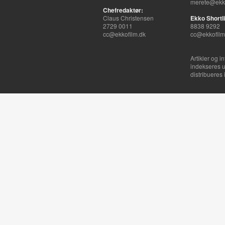
merete@ekko
Chefredaktør:
Claus Christensen
Ekko Shortli
2729 0011
8838 9292
cc@ekkofilm.dk
cc@ekkofilm
Artikler og i
indekseres u
distribueres