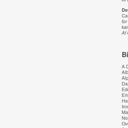
De
Ca
for
ka
Af
B
A 
Al
Al
Da
Ed
Eri
Ha
Iro
Ma
No
Ov