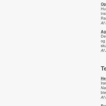
Opf
Hun
ins
Ras
Af
Ag
De 
og 
sku
Af
T
He
Ira
Na
ble
Af
Su