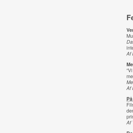
F
Ve
Mul
Da
int
Af 
Me
”Vi
me
Me
Af 
På
Fil
den
pri
Af