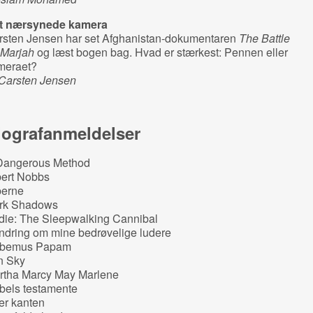
t nærsynede kamera
rsten Jensen har set Afghanistan-dokumentaren
The Battle
 Marjah
og læst bogen bag. Hvad er stærkest: Pennen eller
meraet?
 Carsten Jensen
iografanmeldelser
Dangerous Method
bert Nobbs
perne
rk Shadows
die: The Sleepwalking Cannibal
ndring om mine bedrøvelige ludere
bemus Papam
n Sky
rtha Marcy May Marlene
bels testamente
er kanten