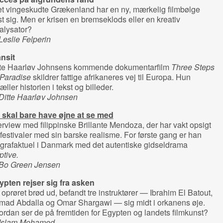
et vingeskudte Grækenland har en ny, mærkelig filmbølge
st sig. Men er krisen en bremseklods eller en kreativ
alysator?
Leslie Felperin
nsit
tte Haarløv Johnsens kommende dokumentarfilm
Three Steps
 Paradise
skildrer fattige afrikaneres vej til Europa. Hun
tæller historien i tekst og billeder.
Ditte Haarløv Johnsen
 skal bare have øjne at se med
erview med filippinske Brillante Mendoza, der har vakt opsigt
festivaler med sin barske realisme. For første gang er han
grafaktuel i Danmark med det autentiske gidseldrama
tive.
 Bo Green Jensen
ypten rejser sig fra asken
oprøret brød ud, befandt tre instruktører — Ibrahim El Batout,
mad Abdalla og Omar Shargawi — sig midt i orkanens øje.
rdan ser de på fremtiden for Egypten og landets filmkunst?
 Islam Mohamed