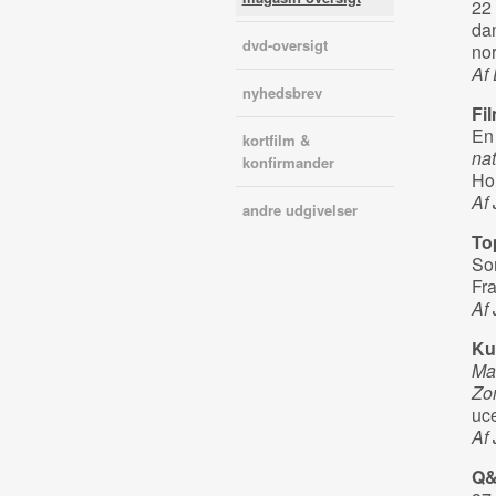
22 
dan
dvd-oversigt
nor
Af
nyhedsbrev
Fi
En 
kortfilm &
nat
konfirmander
Ho
Af
andre udgivelser
To
So
Fra
Af
Ku
Mas
Zo
uc
Af
Q