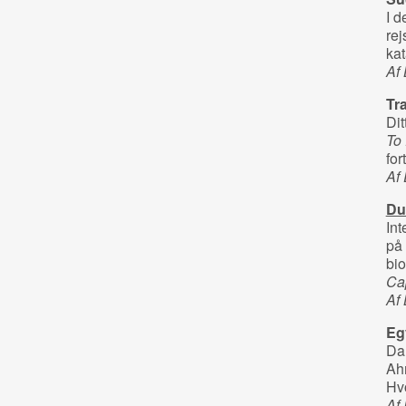
I d
rej
kat
Af 
Tra
Di
To
for
Af 
Du
Int
på 
bio
Cap
Af
Eg
Da 
Ah
Hvo
Af