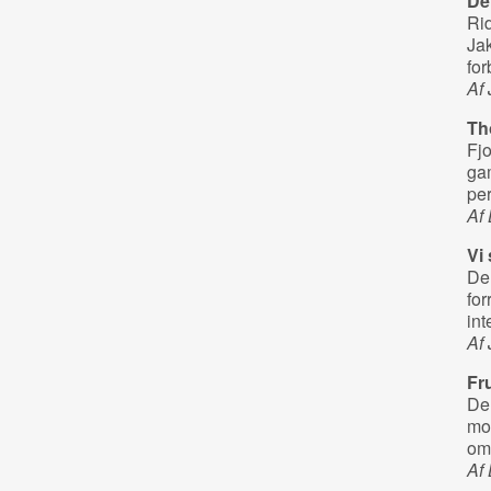
De
Rid
Jak
fo
Af
Th
Fjo
gam
per
Af
Vi
Den
for
int
Af
Fr
De
mo
om
Af 