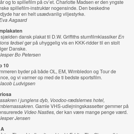
år og to spillefilm på cv’et. Charlotte Madsen er den yngste
ske spillefilm-instruktør nogensinde. Den beskedne
djyde har en helt usædvanlig viljestyrke.
 Eva Aagaard
lmplakaten
sjælden dansk plakat til D.W. Griffiths stumfilmklassiker
En
ions fødsel
gør på uhyggelig vis en KKK-ridder til en stolt
lger Danske.
 Jesper Bo Petersen
p 10
mmeren byder på både OL, EM, Wimbledon og Tour de
nce, og vi varmer op med de ti bedste sportsfilm.
 Jacob Ludvigsen
riosa
sakren i junglens dyb, Voodoo-rædslernes hotel,
mbiemassakren.
Gamle VHS-udlejningskassetter gemmer på
ensurerede
Video Nasties,
der kan være mange penge værd.
 Jesper Jensen
&A