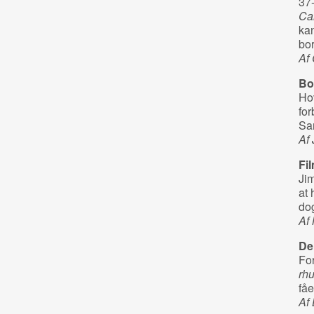
37-
Ca
ka
bor
Af
Bo
Hov
for
Sar
Af
Fi
Ji
at 
dog
Af 
De
For
rh
fåe
Af 