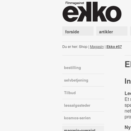
forside
artikler
Du er her: Shop |
Magasin
|
Ekko #57
E
bestilling
In
selvbetjening
Tilbud
Le
Et
spø
løssalgssteder
net
pro
kosmos-serien
Nyt
magasin-oversigt