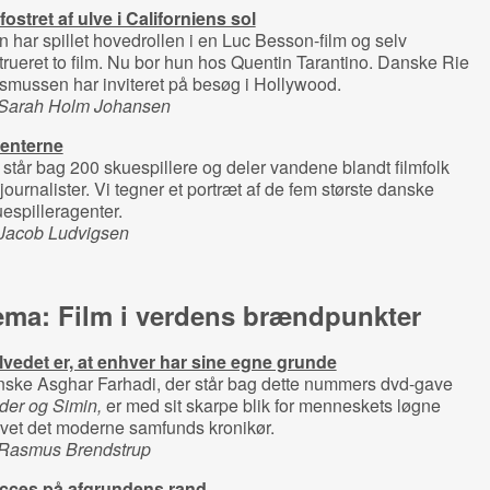
ostret af ulve i Californiens sol
 har spillet hovedrollen i en Luc Besson-film og selv
trueret to film. Nu bor hun hos Quentin Tarantino. Danske Rie
mussen har inviteret på besøg i Hollywood.
 Sarah Holm Johansen
enterne
står bag 200 skuespillere og deler vandene blandt filmfolk
journalister. Vi tegner et portræt af de fem største danske
espilleragenter.
 Jacob Ludvigsen
ema: Film i verdens brændpunkter
lvedet er, at enhver har sine egne grunde
nske Asghar Farhadi, der står bag dette nummers dvd-gave
der og Simin,
er med sit skarpe blik for menneskets løgne
vet det moderne samfunds kronikør.
 Rasmus Brendstrup
cces på afgrundens rand