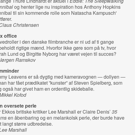
årige Thure Lindhardt er aktuel i
Eddie: The Sleepwalking
nnibal
og henter lige nu inspiration hos Anthony Hopkins
nnibal til sin kommende rolle som Natascha Kampusch'
tfører.
 Claus Christensen
x office
edroller i den danske filmbranche er ni ud af ti gange
beholdt rigtige mænd. Hvorfor ikke gøre som på tv, hvor
ah Lund og Birgitte Nyborg har været vejen til succes?
 Jørgen Ramskov
lmminder
mmy Leavens er så dygtig med kameravognen — dollyen —
han har fået prædikatet ”kunster” af Steven Spielberg, som
 også har givet ham en ordentlig skideballe.
Mikkel Kofod
n oversete perle
 Ekkos britiske kritiker Lee Marshall er Claire Denis’
35
ums
en åbenbaring og en melankolsk perle, der burde have
t langt større udbredelse.
Lee Marshall