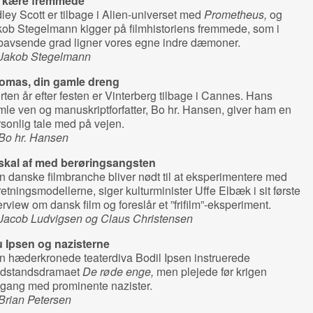
 kære fremmede
ley Scott er tilbage i Alien-universet med
Prometheus,
og
ob Stegelmann kigger på filmhistoriens fremmede, som i
rbavsende grad ligner vores egne indre dæmoner.
 Jakob Stegelmann
omas, din gamle dreng
rten år efter festen er Vinterberg tilbage i Cannes. Hans
le ven og manuskriptforfatter, Bo hr. Hansen, giver ham en
sonlig tale med på vejen.
 Bo hr. Hansen
 skal af med berøringsangsten
 danske filmbranche bliver nødt til at eksperimentere med
retningsmodellerne, siger kulturminister Uffe Elbæk i sit første
erview om dansk film og foreslår et ”frifilm”-eksperiment.
 Jacob Ludvigsen og Claus Christensen
u Ipsen og nazisterne
n hæderkronede teaterdiva Bodil Ipsen instruerede
dstandsdramaet
De røde enge,
men plejede før krigen
gang med prominente nazister.
Brian Petersen