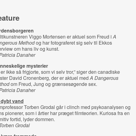
eature
rdensborgeren
tikunstneren Viggo Mortensen er aktuel som Freud i
A
ngerous Method
og har fotograferet sig selv til Ekkos
erview om hans liv og kunst.
Patricia Danaher
nneskelige mysterier
 er ikke så frigjorte, som vi selv tror,” siger den canadiske
ster David Cronenberg, der er aktuel med
A Dangerous
thod
om Freud, Jung og grænsesøgende sex.
Patricia Danaher
 dybt vand
mprofessor Torben Grodal går i clinch med psykoanalysen og
s pionerer, som i årtier har præget filmteorien. Kuriosa fra en
mitiv fortid, lyder dommen.
 Torben Grodal