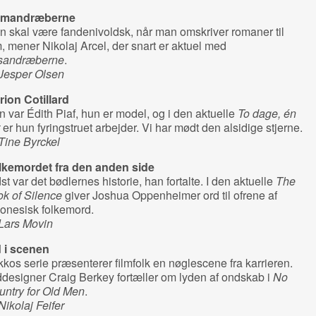
mandræberne
 skal være fandenivoldsk, når man omskriver romaner til
m, mener Nikolaj Arcel, der snart er aktuel med
sandræberne
.
 Jesper Olsen
rion Cotillard
 var Édith Piaf, hun er model, og i den aktuelle
To dage, én
t
er hun fyringstruet arbejder. Vi har mødt den alsidige stjerne.
Tine Byrckel
lkemordet fra den anden side
st var det bødlernes historie, han fortalte. I den aktuelle
The
k of Silence
giver Joshua Oppenheimer ord til ofrene af
onesisk folkemord.
 Lars Movin
d i scenen
kkos serie præsenterer filmfolk en nøglescene fra karrieren.
designer Craig Berkey fortæller om lyden af ondskab i
No
untry for Old Men
.
Nikolaj Feifer