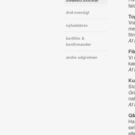
fal
dvd-oversigt
To
Vra
nyhedsbrev
mel
fil
kortfilm &
Af
konfirmander
Fi
Vi 
andre udgivelser
kæ
Af 
Ku
Slo
Gr
nat
Af
Q
Han
sel
eft