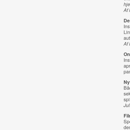
hje
Af
De
Ins
Lin
aut
Af 
On
Ins
apr
pan
Nyt
Båd
sek
spi
Jul
Fi
Sp
de