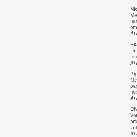
Ni
Mø
har
om
Af 
Ek
Dok
mas
Af 
Po
”Je
pap
hvo
Af 
Ch
Vor
pr
tæ
Af