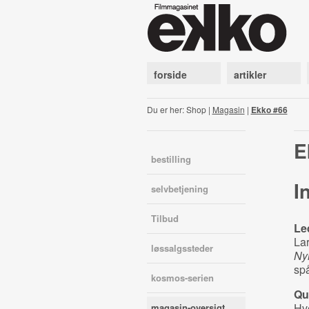
forside
artikler
Du er her: Shop |
Magasin
|
Ekko #66
E
bestilling
I
selvbetjening
Tilbud
Le
Lar
løssalgssteder
Ny
spå
kosmos-serien
Qu
Hve
magasin-oversigt