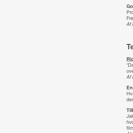
Go
Pr
Fre
Af
Te
Ri
”De
ove
Af 
En
Hva
de
Til
Jak
hvo
fil