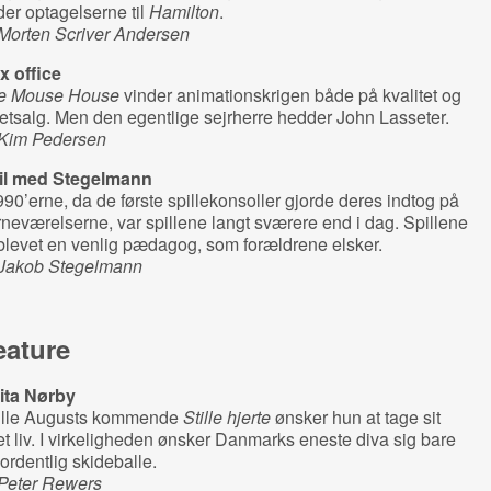
er optagelserne til
Hamilton
.
 Morten Scriver Andersen
x office
e Mouse House
vinder animationskrigen både på kvalitet og
letsalg. Men den egentlige sejrherre hedder John Lasseter.
 Kim Pedersen
il med Stegelmann
990’erne, da de første spillekonsoller gjorde deres indtog på
neværelserne, var spillene langt sværere end i dag. Spillene
blevet en venlig pædagog, som forældrene elsker.
 Jakob Stegelmann
eature
ita Nørby
Bille Augusts kommende
Stille hjerte
ønsker hun at tage sit
t liv. I virkeligheden ønsker Danmarks eneste diva sig bare
ordentlig skideballe.
 Peter Rewers