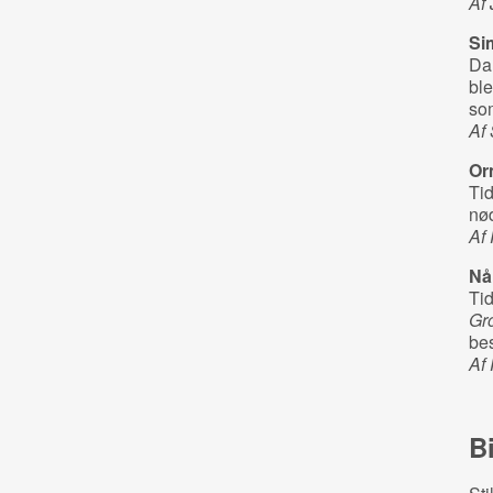
Af
Si
Da
ble
so
Af
Or
Tid
nød
Af
Nå
Tid
Gr
bes
Af
B