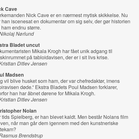
ck Cave
rkemanden Nick Cave er en nærmest mytisk skikkelse. Nu
 han iscenesat en dokumentar om sig selv, der gør historien
 ham endnu større.
Nikolaj Nørlund
stra Bladet uncut
umentaristen Mikala Krogh har fået unik adgang til
kinrummet på tabloidavisen, der er i sit livs krise.
Kristian Ditlev Jensen
ul Madsen
g vil blive husket som ham, der var chefredaktør, imens
iravisen døde.” Ekstra Bladets Poul Madsen forklarer,
rfor han har åbnet dørene for Mikala Krogh.
Kristian Ditlev Jensen
ristopher Nolan
 tids Spielberg, er han blevet kaldt. Men består Nolans film
øven, når man går dem igennem med den kunstneriske
ttekam?
 Rasmus Brendstrup