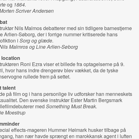
rte
og
1864.
 Morten Scriver Andersen
bat
truktør Nils Malmos debatterer med sin tidligere barnestjerne
e Arlien-Søborg, der i forrige nummer kritiserede hans
ofiktion i
Sorg og glæde
.
Nils Malmros og Line Arlien-Søborg
 location
truktøren Roni Ezra viser et billede fra optagelserne på 9.
il, hvor hans indre drengerøv blev vækket, da de tyske
servogne rullede frem på settet.
 talent
e på film og i hans personlige liv udforsker han menneskets
sualitet. Den svenske instruktør Ester Martin Bergsmark
llefilmdebuterer med
Something Must Break.
ie Moestrup
lmminder
ecial effects-mageren Hummer Høimark husker tilbage på
ngang, han nær havde sprængt en marokkansk agent i luften