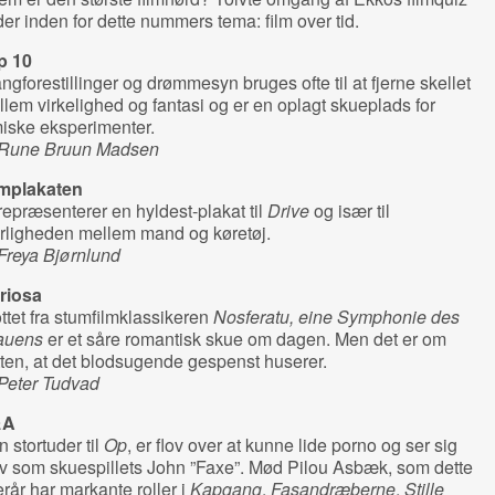
der inden for dette nummers tema: film over tid.
p 10
ngforestillinger og drømmesyn bruges ofte til at fjerne skellet
lem virkelighed og fantasi og er en oplagt skueplads for
miske eksperimenter.
 Rune Bruun Madsen
lmplakaten
repræsenterer en hyldest-plakat til
Drive
og især til
rligheden mellem mand og køretøj.
Freya Bjørnlund
riosa
ttet fra stumfilmklassikeren
Nosferatu, eine Symphonie des
auens
er et såre romantisk skue om dagen. Men det er om
ten, at det blodsugende gespenst huserer.
 Peter Tudvad
&A
 stortuder til
Op
, er flov over at kunne lide porno og ser sig
v som skuespillets John ”Faxe”. Mød Pilou Asbæk, som dette
erår har markante roller i
Kapgang
,
Fasandræberne
,
Stille