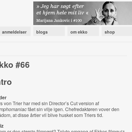
anmeldelser
blogs
om ekko
shop
kko #66
ntro
der
s von Trier har med sin Director’s Cut version af
mphomaniac
fået sin vilje igen. Chefredaktøren vover den
dom, at disse årtier vil blive husket som Triers tid.
iz
m er den største filmnørd? Tolvte omgang af Ekkos filmquiz