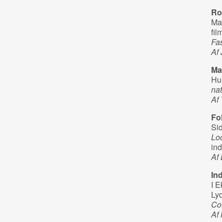
Ro
Man
fil
Fa
Af
Ma
Hun
na
Af 
Fo
Sid
Loo
ind
Af
In
I E
Lyd
Co
Af 