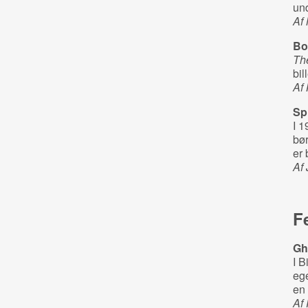
und
Af
Bo
Th
bil
Af
Sp
I 1
bør
er 
Af
F
Gh
I 
ege
en 
Af