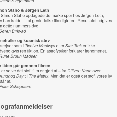
 Jakob Stegelmann
mon Staho & Jørgen Leth
 Simon Staho opdagede de mørke spor hos Jørgen Leth,
v han kaldet til at genfortolke filmdigteren. Resultatet udgives
m dette nummers dvd.
 Søren Birkvad
mehuller og kosmisk støv
srejser som i
Twelve Monkeys
eller
Star Trek
er ikke
vendigvis ren fiktion. En astrofysiker forklarer fænomenet.
 Rune Bruun Madsen
r tiden går gennem filmen
 er selve det stof, film er gjort af – fra
Citizen Kane
over
oundhog Day
til
The Matrix
. Men det er også det stof, vores liv
tår af.
 Peter Schepelern
iografanmeldelser