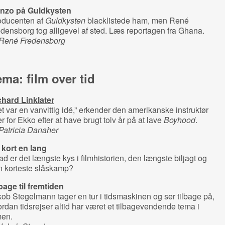
nzo på Guldkysten
oducenten af
Guldkysten
blacklistede ham, men René
densborg tog alligevel af sted. Læs reportagen fra Ghana.
 René Fredensborg
ma: film over tid
chard Linklater
t var en vanvittig idé,” erkender den amerikanske instruktør
r for Ekko efter at have brugt tolv år på at lave
Boyhood
.
Patricia Danaher
 kort en lang
d er det længste kys i filmhistorien, den længste biljagt og
n korteste slåskamp?
bage til fremtiden
ob Stegelmann tager en tur i tidsmaskinen og ser tilbage på,
rdan tidsrejser altid har været et tilbagevendende tema i
men.