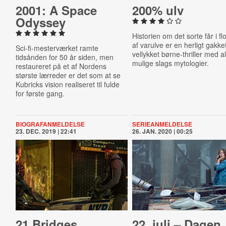
2001: A Space
200% ulv
Odyssey
Historien om det sorte får i f
af varulve er en herligt gakke
Sci-fi-mesterværket ramte
vellykket børne-thriller med al
tidsånden for 50 år siden, men
mulige slags mytologier.
restaureret på et af Nordens
største lærreder er det som at se
Kubricks vision realiseret til fulde
for første gang.
BIOGRAFANMELDELSE
SERIEANMELDELSE
23. DEC. 2019 | 22:41
26. JAN. 2020 | 00:25
21 Bridges
22. juli – Dagen