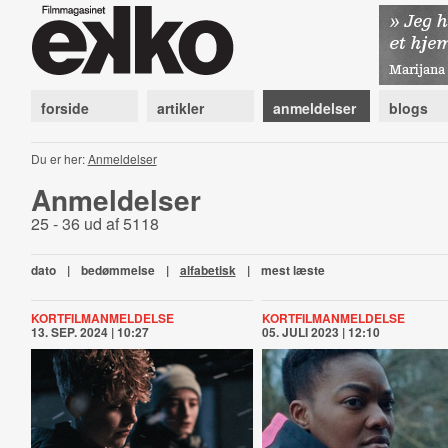
forside
artikler
anmeldelser
blogs
Du er her:
Anmeldelser
Anmeldelser
25 - 36 ud af 5118
dato
|
bedømmelse
|
alfabetisk
|
mest læste
KORTFILMANMELDELSE
KORTFILMANMELDELSE
13. SEP. 2024 | 10:27
05. JULI 2023 | 12:10