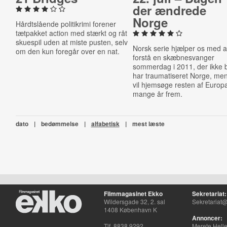
der ændrede
Norge
Hårdtslående politikrimi forener
tætpakket action med stærkt og råt
skuespil uden at miste pusten, selv
Norsk serie hjælper os med a
om den kun foregår over en nat.
forstå en skæbnesvanger
sommerdag i 2011, der ikke 
har traumatiseret Norge, me
vil hjemsøge resten af Europa
mange år frem.
dato
|
bedømmelse
|
alfabetisk
|
mest læste
Filmmagasinet Ekko
Sekretariat:
Wildersgade 32, 2. sal
Sekretariat@
1408 København K
Annoncer:
Tlf. 8838 9292
Merete Hell