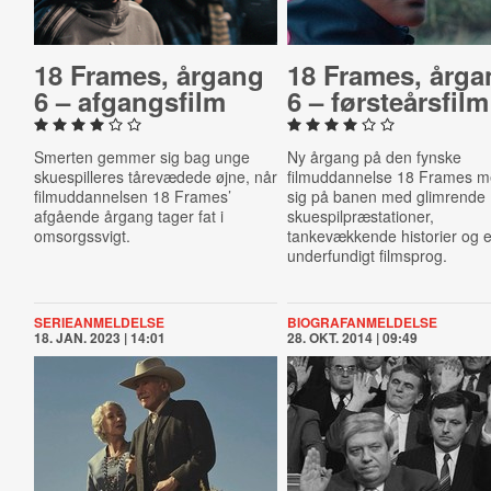
18 Frames, årgang
18 Frames, årga
6 – af­gangs­film
6 – første­års­film
Smerten gemmer sig bag unge
Ny årgang på den fynske
skuespilleres tårevædede øjne, når
filmuddannelse 18 Frames m
filmuddannelsen 18 Frames’
sig på banen med glimrende
afgående årgang tager fat i
skuespilpræstationer,
omsorgssvigt.
tankevækkende historier og e
underfundigt filmsprog.
SERIEANMELDELSE
BIOGRAFANMELDELSE
18. JAN. 2023 | 14:01
28. OKT. 2014 | 09:49