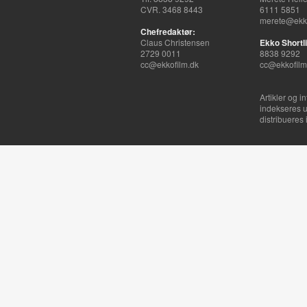
CVR. 3468 8443
6111 5851
merete@ekko
Chefredaktør:
Claus Christensen
Ekko Shortli
2729 0011
8838 9292
cc@ekkofilm.dk
cc@ekkofilm
Artikler og i
indekseres u
distribueres