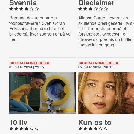
Svennis
Dis­claim­er
Rørende dokumentar om
Alfonso Cuarón leverer en
fodboldtræneren Sven-Göran
skuffende prestigeserie, hvis
Erikssons eftermæle bliver et
intentioner strander på et
billede på, hvor sporten er på vej
forskrækket kvindesyn, en
hen.
utroværdig præmis og thriller
mekanik i tomgang.
BIOGRAFANMELDELSE
BIOGRAFANMELDELSE
05. SEP. 2024 | 22:52
09. SEP. 2024 | 18:18
10 liv
Kun os to