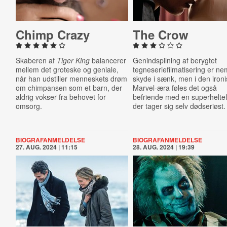
Chimp Crazy
The Crow
Skaberen af
Tiger King
balancerer
Genindspilning af berygtet
mellem det groteske og geniale,
tegneseriefilmatisering er ne
når han udstiller menneskets drøm
skyde i sænk, men i den iron
om chimpansen som et barn, der
Marvel-æra føles det også
aldrig vokser fra behovet for
befriende med en superheltef
omsorg.
der tager sig selv dødseriøst.
BIOGRAFANMELDELSE
BIOGRAFANMELDELSE
27. AUG. 2024 | 11:15
28. AUG. 2024 | 19:39