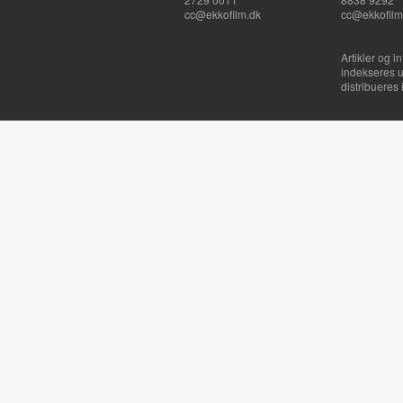
cc@ekkofilm.dk
cc@ekkofilm
Artikler og i
indekseres u
distribueres