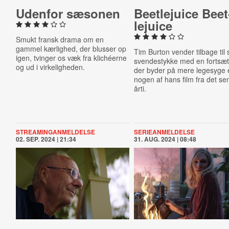
Udenfor sæsonen
Be­et­leju­i­ce Be­et
leju­i­ce
Smukt fransk drama om en
gammel kærlighed, der blusser op
Tim Burton vender tilbage til s
igen, tvinger os væk fra klichéerne
svendestykke med en fortsæt
og ud i virkeligheden.
der byder på mere legesyge 
nogen af hans film fra det se
årti.
STREAMINGANMELDELSE
SERIEANMELDELSE
02. SEP. 2024 | 21:34
31. AUG. 2024 | 08:48