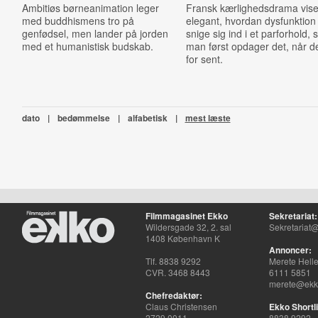
Ambitiøs børneanimation leger
Fransk kærlighedsdrama vise
med buddhismens tro på
elegant, hvordan dysfunktion
genfødsel, men lander på jorden
snige sig ind i et parforhold, 
med et humanistisk budskab.
man først opdager det, når de
for sent.
dato
|
bedømmelse
|
alfabetisk
|
mest læste
Filmmagasinet Ekko
Sekretariat:
Wildersgade 32, 2. sal
Sekretariat@
1408 København K
Annoncer:
Tlf. 8838 9292
Merete Hell
CVR. 3468 8443
6111 5851
merete@ekko
Chefredaktør:
Claus Christensen
Ekko Shortli
2729 0011
8838 9292