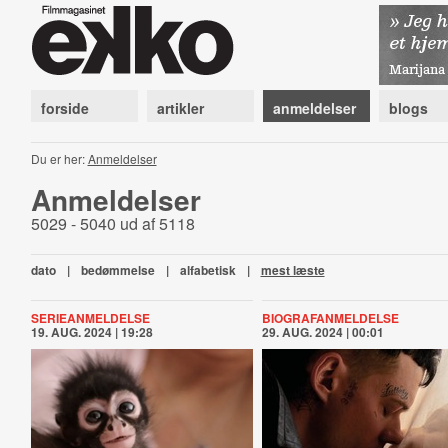
forside
artikler
anmeldelser
blogs
Du er her:
Anmeldelser
Anmeldelser
5029 - 5040 ud af 5118
dato
|
bedømmelse
|
alfabetisk
|
mest læste
SERIEANMELDELSE
BIOGRAFANMELDELSE
19. AUG. 2024 | 19:28
29. AUG. 2024 | 00:01