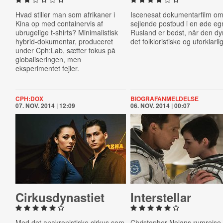
Hvad stiller man som afrikaner i
Iscenesat dokumentarfilm om
Kina op med containervis af
sejlende postbud i en øde eg
ubrugelige t-shirts? Minimalistisk
Rusland er bedst, når den dy
hybrid-dokumentar, produceret
det folkloristiske og uforklarli
under Cph:Lab, sætter fokus på
globaliseringen, men
eksperimentet fejler.
CPH:DOX
BIOGRAFANMELDELSE
07. NOV. 2014 | 12:09
06. NOV. 2014 | 00:07
Cir­kus­dyna­sti­et
In­ter­stel­lar
Med det anakronistiske cirkus som
Christopher Nolans rumrejse 