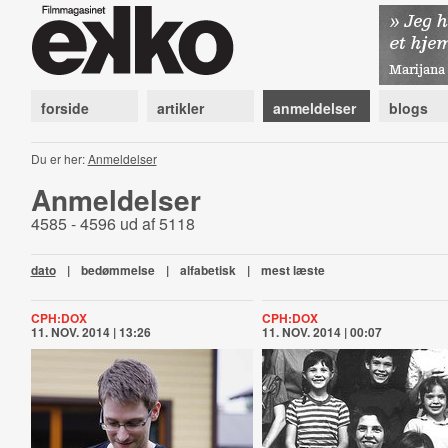
forside
artikler
anmeldelser
blogs
Du er her:
Anmeldelser
Anmeldelser
4585 - 4596 ud af 5118
dato
|
bedømmelse
|
alfabetisk
|
mest læste
CPH:DOX
CPH:DOX
11. NOV. 2014 | 13:26
11. NOV. 2014 | 00:07