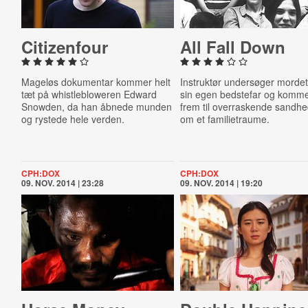
Ci­tizen­four
All Fall Down
Mageløs dokumentar kommer helt
Instruktør undersøger morde
tæt på whistlebloweren Edward
sin egen bedstefar og komm
Snowden, da han åbnede munden
frem til overraskende sandh
og rystede hele verden.
om et familietraume.
CPH:DOX
CPH:DOX
09. NOV. 2014 | 23:28
09. NOV. 2014 | 19:20