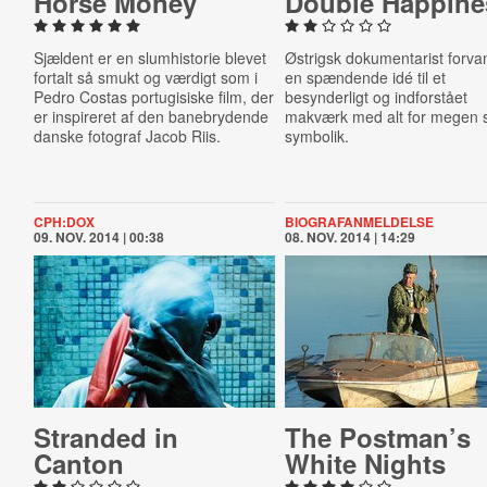
Horse Money
Double Happine
Sjældent er en slumhistorie blevet
Østrigsk dokumentarist forva
fortalt så smukt og værdigt som i
en spændende idé til et
Pedro Costas portugisiske film, der
besynderligt og indforstået
er inspireret af den banebrydende
makværk med alt for megen 
danske fotograf Jacob Riis.
symbolik.
CPH:DOX
BIOGRAFANMELDELSE
09. NOV. 2014 | 00:38
08. NOV. 2014 | 14:29
Stranded in
The Postman’s
Canton
White Nights