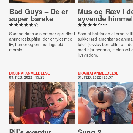
Bad Guys – De er
Mus og Ræv i d
super barske
syvende himme
Skønne danske stemmer sprudler i
Som et befriende alternativ til
animeret kupfilm, der er fyldt med
sukkersød amerikansk anima
liv, humor og en meningsfuld
taler tjekkisk børnefilm om d
morale.
med hjertevarme, melankoli 
livsvisdom.
BIOGRAFANMELDELSE
BIOGRAFANMELDELSE
09. FEB. 2022 | 15:23
01. FEB. 2022 | 20:57
Pil’s eventyr
Syng 2