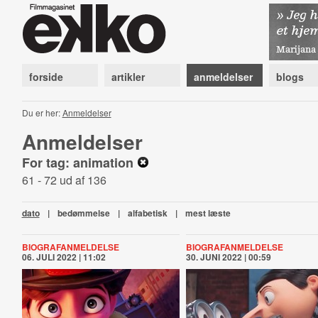
forside
artikler
anmeldelser
blogs
Du er her:
Anmeldelser
Anmeldelser
For tag: animation
61 - 72 ud af 136
dato
|
bedømmelse
|
alfabetisk
|
mest læste
BIOGRAFANMELDELSE
BIOGRAFANMELDELSE
06. JULI 2022 | 11:02
30. JUNI 2022 | 00:59