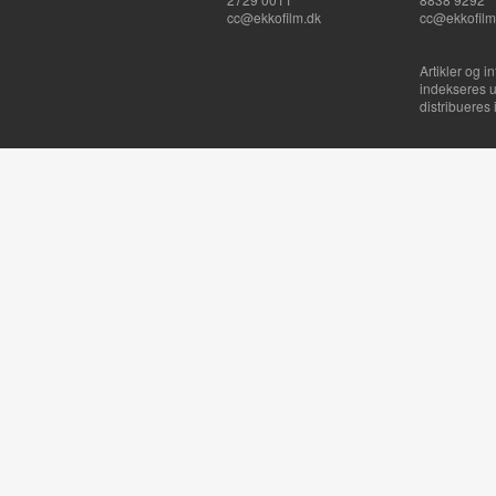
cc@ekkofilm.dk
cc@ekkofilm
Artikler og i
indekseres u
distribueres