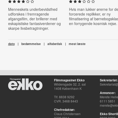
Menneskets underbevidsthed
Hvis man lukker ørerne for d
udforskes i fremragende
forcerede replikker, er ny
afgangsfilm, der brillerer med
filmatisering af børnebogskla
eskapistiske fantasiverdener og
en forrygende kosmisk rejse.
skarpe livsbetragtninger.
dato
|
bedømmelse
|
alfabetisk
|
mest læste
Filmmagasinet Ekko
Sekretariat:
Wildersgade 32, 2. sal
Sekretariat@
1408 København K
Annoncer:
Tlf. 8838 9292
Merete Hell
CVR. 3468 8443
6111 5851
merete@ekko
Chefredaktør:
Claus Christensen
Ekko Shortli
2729 0011
8838 9292