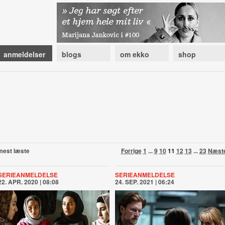
anmeldelser
blogs
om ekko
shop
mest læste
Forrige
1
...
9
10
11
12
13
...
23
Næst
SERIEANMELDELSE
SERIEANMELDELSE
22. APR. 2020 | 08:08
24. SEP. 2021 | 06:24