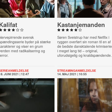
Kalifat
Ka­stanje­man­den
Nervepirrende svensk
Søren Sveistrup har med Netflix i
spændingsserie byder på stærke
ryggen overført sin roman til en af
karakterer og viser en grum
de bedste dansktalende krimiserie
verden med radikalisering og
i meget lang tid –
original,
terror.
uforudsigelig og
knaldspændende.
SERIEANMELDELSE
STREAMINGANMELDELSE
18. JUNI 2021 | 12:47
14. MAJ 2021 | 10:55