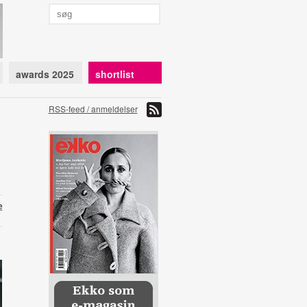
awards 2025
shortlist
RSS-feed / anmeldelser
e