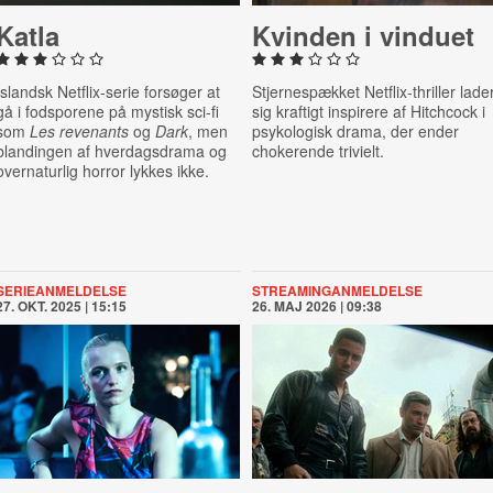
Katla
Kvinden i vinduet
Islandsk Netflix-serie forsøger at
Stjernespækket Netflix-thriller lade
gå i fodsporene på mystisk sci-fi
sig kraftigt inspirere af Hitchcock i
som
Les revenants
og
Dark
, men
psykologisk drama, der ender
blandingen af hverdagsdrama og
chokerende trivielt.
overnaturlig horror lykkes ikke.
SERIEANMELDELSE
STREAMINGANMELDELSE
27. OKT. 2025 | 15:15
26. MAJ 2026 | 09:38