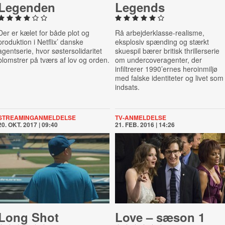
Legenden
Legends
Der er kælet for både plot og
Rå arbejderklasse-realisme,
produktion i Netflix’ danske
eksplosiv spænding og stærkt
agentserie, hvor søstersolidaritet
skuespil bærer britisk thrillerserie
blomstrer på tværs af lov og orden.
om undercoveragenter, der
infiltrerer 1990’ernes heroinmiljø
med falske identiteter og livet som
indsats.
STREAMINGANMELDELSE
TV-ANMELDELSE
20. OKT. 2017 | 09:40
21. FEB. 2016 | 14:26
Long Shot
Love – sæson 1