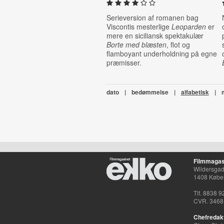
Serieversion af romanen bag
Viscontis mesterlige
Leoparden
er
mere en siciliansk spektakulær
Borte med blæsten
, flot og
flamboyant underholdning på egne
præmisser.
dato
|
bedømmelse
|
alfabetisk
|
Filmmagas
Wildersgade
1408 Købe
Tlf. 8838 9
CVR. 3468
Chefredak