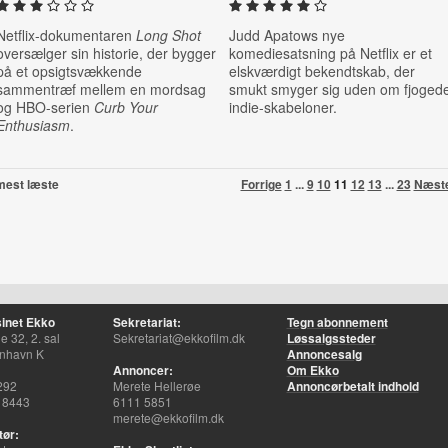
Netflix-dokumentaren
Long Shot
Judd Apatows nye
oversælger sin historie, der bygger
komediesatsning på Netflix er et
på et opsigtsvækkende
elskværdigt bekendtskab, der
sammentræf mellem en mordsag
smukt smyger sig uden om fjoged
og HBO-serien
Curb Your
indie-skabeloner.
Enthusiasm
.
mest læste
Forrige
1
...
9
10
11
12
13
...
23
Næst
inet Ekko
Sekretariat:
Tegn abonnement
 32, 2. sal
Sekretariat@ekkofilm.dk
Løssalgssteder
nhavn K
Annoncesalg
Annoncer:
Om Ekko
292
Merete Hellerøe
Annoncørbetalt indhold
 8443
6111 5851
merete@ekkofilm.dk
tør: