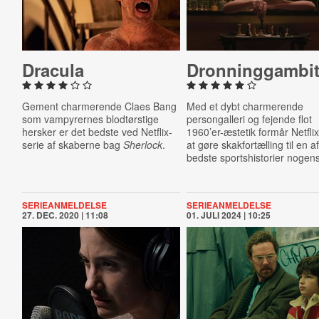
Dracula
Dron­ning­gam­bi
Gement charmerende Claes Bang
Med et dybt charmerende
som vampyrernes blodtørstige
persongalleri og fejende flot
hersker er det bedste ved Netflix-
1960’er-æstetik formår Netflix
serie af skaberne bag
Sherlock
.
at gøre skakfortælling til en a
bedste sportshistorier nogen
SERIEANMELDELSE
SERIEANMELDELSE
27. DEC. 2020 | 11:08
01. JULI 2024 | 10:25