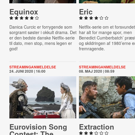
Equinox
Eric
Danica Curcic er forrygende som
Netflix-serie om et forsvunde
sorgramt søster i okkult drama. Det
har alt for mange spor, men
er den bedste danske Netflix-serie
Benedict Cumberbatch’ præst
til dato, men stop, mens legen er
og skildringen af 1980’erne e
god!
fremragende.
STREAMINGANMELDELSE
STREAMINGANMELDELSE
24. JUNI 2020 | 16:00
08. MAJ 2020 | 08:59
Eu­ro­vi­sion Song
Ex­trac­tion
Contest: The