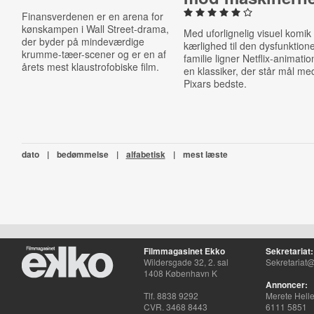
Finansverdenen er en arena for
kønskampen i Wall Street-drama,
Med uforlignelig visuel komik
der byder på mindeværdige
kærlighed til den dysfunktione
krumme-tæer-scener og er en af
familie ligner Netflix-animatio
årets mest klaustrofobiske film.
en klassiker, der står mål me
Pixars bedste.
dato
|
bedømmelse
|
alfabetisk
|
mest læste
Filmmagasinet Ekko
Sekretariat:
Wildersgade 32, 2. sal
Sekretariat@
1408 København K
Annoncer:
Tlf. 8838 9292
Merete Hell
CVR. 3468 8443
6111 5851