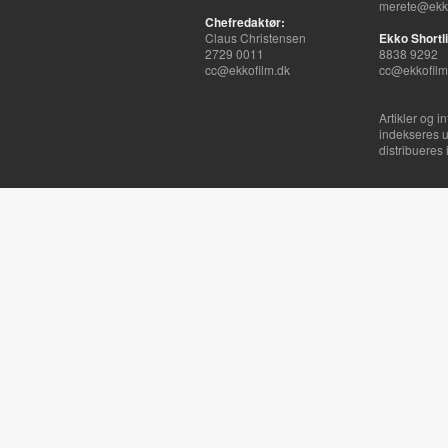
merete@ekko
Chefredaktør:
Claus Christensen
Ekko Shortli
2729 0011
8838 9292
cc@ekkofilm.dk
cc@ekkofilm
Artikler og i
indekseres u
distribueres