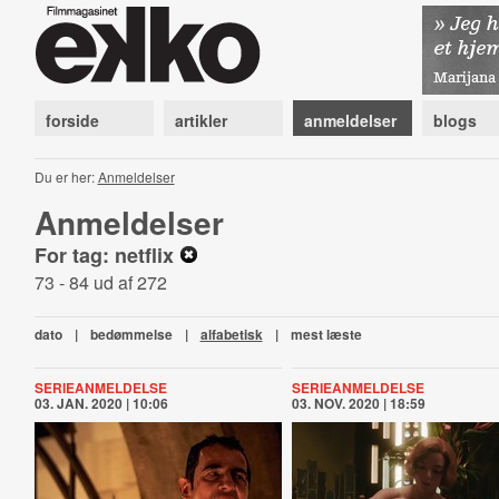
forside
artikler
anmeldelser
blogs
Du er her:
Anmeldelser
Anmeldelser
For tag: netflix
73 - 84 ud af 272
dato
|
bedømmelse
|
alfabetisk
|
mest læste
SERIEANMELDELSE
SERIEANMELDELSE
03. JAN. 2020 | 10:06
03. NOV. 2020 | 18:59