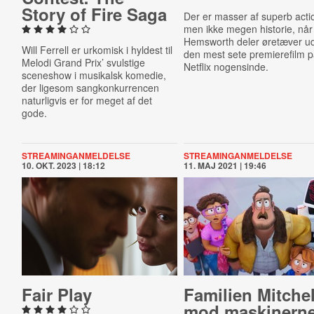
Story of Fire Saga
Der er masser af superb acti
men ikke megen historie, når
Hemsworth deler øretæver ud
Will Ferrell er urkomisk i hyldest til
den mest sete premierefilm 
Melodi Grand Prix’ svulstige
Netflix nogensinde.
sceneshow i musikalsk komedie,
der ligesom sangkonkurrencen
naturligvis er for meget af det
gode.
STREAMINGANMELDELSE
STREAMINGANMELDELSE
10. OKT. 2023 | 18:12
11. MAJ 2021 | 19:46
Fair Play
Familien Mitchel
mod ma­ski­ner­n