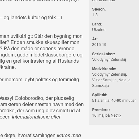
Sæson:
1-3
og landets kultur og folk – i
Land:
Ukraine
man uvilkårligt: Står den bygning mon
År:
ller? Er den smukke skuespiller mon
2015-19
t? På den måde er seriens rørende
k ungdom, gode middelklasseborgere og
Serieskaber:
Volodymyr Zelenskij
 en grel kontrastering af Ruslands
Ukraine.
Medvirkende:
Volodymyr Zelenskij,
er morsom, dybt politisk og temmelig
Viktor Sarajkin, Natalja
Sumskaja
Spilletid:
 Wassyl Goloborodko, der pludselig
51 afsnit af 40-90 minutter
. Karakteren deler næsten navn med den
orodko, der som ung blev smidt ud af
Premiere:
16. maj på
Netflix
pjecen
Internationalisme eller
ve digte, hvoraf samlingen
Ikaros med