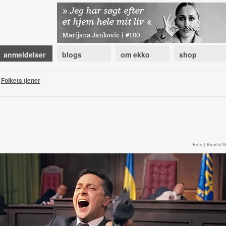
anmeldelser
blogs
om ekko
shop
|
Folkets tjener
Foto | Kvartal 9