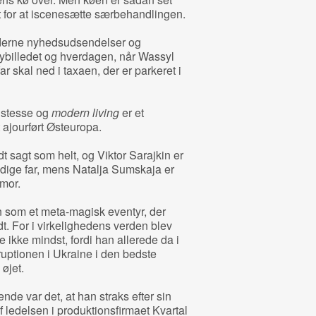
 for at iscenesætte særbehandlingen.
derne nyhedsudsendelser og
ybilledet og hverdagen, når Wassyl
ar skal ned i taxaen, der er parkeret i
ristesse og
modern living
er et
 ajourført Østeuropa.
t sagt som helt, og Viktor Sarajkin er
ige far, mens Natalja Sumskaja er
mor.
n som et meta-magisk eventyr, der
dt. For i virkelighedens verden blev
 ikke mindst, fordi han allerede da i
ruptionen i Ukraine i den bedste
 øjet.
e var det, at han straks efter sin
 ledelsen i produktionsfirmaet Kvartal