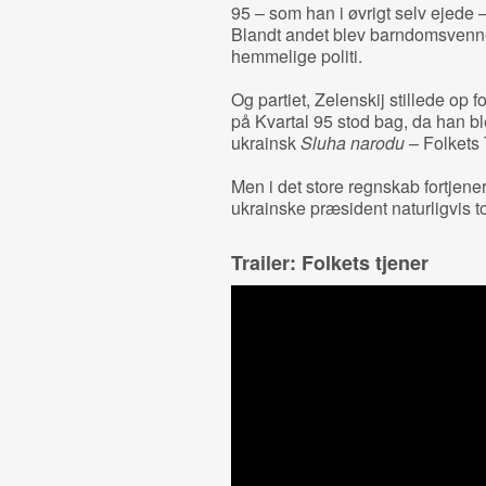
95 – som han i øvrigt selv ejede – 
Blandt andet blev barndomsvenne
hemmelige politi.
Og partiet, Zelenskij stillede op 
på Kvartal 95 stod bag, da han b
ukrainsk
Sluha narodu
– Folkets 
Men i det store regnskab fortjene
ukrainske præsident naturligvis t
Trailer: Folkets tjener