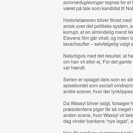
sommerfuglevinger
regnes for et
været på tale som kandidat til Nobe
Historielæreren bliver filmet med 
amok over det politiske system, 
korrupt, at en almindelig mand i
Elevens film går viralt, og inden
taxachauffør – selvfølgelig valgt
Naturligvis med det resultat, at 
om han vil eller ej. For det gaml
var hændt.
Serien er optaget dels som en s
spisebordet som socialt omdrejni
andre scener, hvor der lynklippes 
Da Wassyl bliver valgt, forsøger
præsidentens piger får så meget 
anden scene, hvor Wassyl vil bet
dag vinder bankens ”nye legat”, so
Han får også lov at springe bank