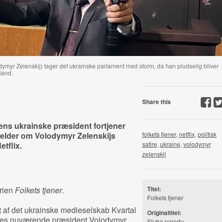
myr Zelenskij) tager det ukrainske parlament med storm, da han pludselig bliver
land.
Share this
ens ukrainske præsident fortjener
melder om
Volodymyr Zelenskijs
folkets tjener
,
netflix
,
politisk
etflix.
satire
,
ukraine
,
volodymyr
zelenskij
erien
Folkets tjener
.
Titel:
Folkets tjener
 af det ukrainske medieselskab Kvartal
Originaltitel:
ines nuværende præsident Volodymyr
Sluha narodu