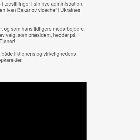
i topstillinger i sin nye administration.
n Ivan Bakanov vicechef i Ukraines
for, og som hans tidligere medarbejdere
lev valgt som præsident, hedder på
Tjener!
r både fiktionens og virkelighedens
opkarakter.