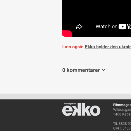
Læs også:
Ekko hylder den ukrai
0 kommentarer
Filmmagas
Wildersgade
1408 Købe
Tlf. 8838 9
CVR. 3468