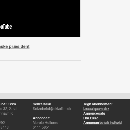
nske præsident
inet Ekko
Sekretariat:
Tegn abonnement
 32, 2. sal
Sekretariat@ekkofilm.dk
Løssalgssteder
nhavn K
Annoncesalg
Annoncer:
Om Ekko
292
Merete Hellerøe
Annoncørbetalt indhold
 8443
6111 5851