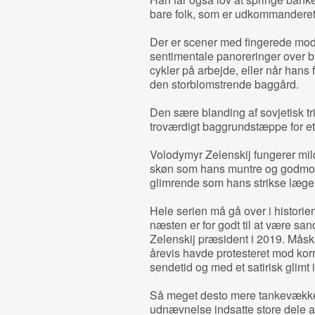
bare folk, som er udkommanderet
Der er scener med fingerede mo
sentimentale panoreringer over b
cykler på arbejde, eller når hans f
den storblomstrende baggård.
Den sære blanding af sovjetisk t
troværdigt baggrundstæppe for et
Volodymyr Zelenskij fungerer mild
skøn som hans muntre og godmod
glimrende som hans strikse læge
Hele serien må gå over i historie
næsten er for godt til at være san
Zelenskij præsident i 2019. Måske
årevis havde protesteret mod kor
sendetid og med et satirisk glimt i
Så meget desto mere tankevækkend
udnævnelse indsatte store dele af