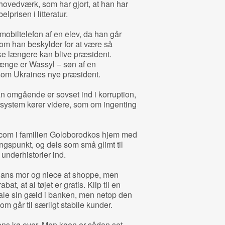
 hovedværk, som har gjort, at han har
lprisen i litteratur.
mobiltelefon af en elev, da han går
som han beskylder for at være så
kke længere kan blive præsident.
 længe er Wassyl – søn af en
 som Ukraines nye præsident.
han omgående er sovset ind i korruption,
e system kører videre, som om ingenting
itcom i familien Goloborodkos hjem med
ngspunkt, og dels som små glimt til
underhistorier ind.
 hans mor og niece at shoppe, men
rabat
,
at al tøjet er gratis. Klip til en
ale sin gæld i banken, men netop den
m går til særligt stabile kunder.
ens kø over. Men køen er sådan set