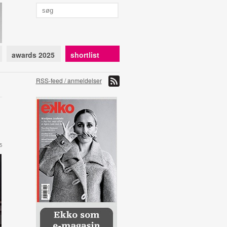
awards 2025
shortlist
RSS-feed / anmeldelser
5