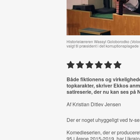
Historielæreren Wassyl Goloborodko (Volody
valgt til præsident i det korruptionsplagede 
Både fiktionens og virkelighed
topkarakter, skriver Ekkos an
satireserie, der nu kan ses på N
Af Kristian Ditlev Jensen
Der er noget uhyggeligt ved tv-s
Komedieserien, der er produceret
95 i årene 2015-2019, har Ukra