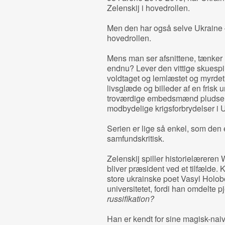
Zelenskij i hovedrollen.
Men den har også selve Ukraine – 
hovedrollen.
Mens man ser afsnittene, tænker 
endnu? Lever den vittige skuespi
voldtaget og lemlæstet og myrde
livsglæde og billeder af en fris
troværdige embedsmænd pludselig
modbydelige krigsforbrydelser i 
Serien er lige så enkel, som den 
samfundskritisk.
Zelenskij spiller historielæreren
bliver præsident ved et tilfælde
store ukrainske poet Vasyl Holob
universitetet, fordi han omdelte 
russifikation?
Han er kendt for sine magisk-nai