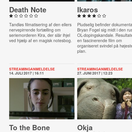
Death Note
Ikaros
Tandløs filmatisering af den ellers
Pludselig befinder dokumenta
nervepirrende fortælling om
Bryan Fogel sig midt i den ru
seriemorderen Kira, der slår ihjel
OL-dopingskandale. Resultate
ved hjælp af en magisk notesbog.
en fascinerende film om
organiseret svindel på højest
plan.
STREAMINGANMELDELSE
STREAMINGANMELDELSE
14. JULI 2017 | 16:11
27. JUNI 2017 | 12:23
To the Bone
Okja