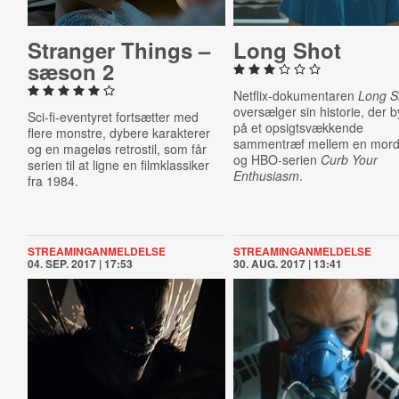
Stranger Things –
Long Shot
sæson 2
Netflix-dokumentaren
Long S
oversælger sin historie, der 
Sci-fi-eventyret fortsætter med
på et opsigtsvækkende
flere monstre, dybere karakterer
sammentræf mellem en mor
og en mageløs retrostil, som får
og HBO-serien
Curb Your
serien til at ligne en filmklassiker
Enthusiasm
.
fra 1984.
STREAMINGANMELDELSE
STREAMINGANMELDELSE
04. SEP. 2017 | 17:53
30. AUG. 2017 | 13:41