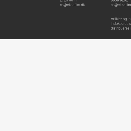
cc@ekkofilm.dk
cc@ekkofilm
Artikler og i
indekseres u
distribueres