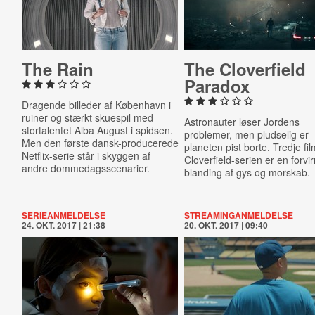
The Rain
The Clover­fi­eld
Paradox
Dragende billeder af København i
ruiner og stærkt skuespil med
Astronauter løser Jordens
stortalentet Alba August i spidsen.
problemer, men pludselig er
Men den første dansk-producerede
planeten pist borte. Tredje fil
Netflix-serie står i skyggen af
Cloverfield-serien er en forvi
andre dommedagsscenarier.
blanding af gys og morskab.
SERIEANMELDELSE
STREAMINGANMELDELSE
24. OKT. 2017 | 21:38
20. OKT. 2017 | 09:40