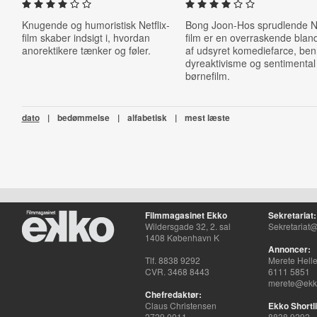
Knugende og humoristisk Netflix-
Bong Joon-Hos sprudlende Ne
film skaber indsigt i, hvordan
film er en overraskende blan
anorektikere tænker og føler.
af udsyret komediefarce, be
dyreaktivisme og sentimental
børnefilm.
dato
|
bedømmelse
|
alfabetisk
|
mest læste
Filmmagasinet Ekko
Sekretariat:
Wildersgade 32, 2. sal
Sekretariat@
1408 København K
Annoncer:
Tlf. 8838 9292
Merete Hell
CVR. 3468 8443
6111 5851
merete@ekko
Chefredaktør:
Claus Christensen
Ekko Shortli
2729 0011
8838 9292