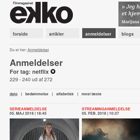
forside
artikler
anmeldelser
blogs
Du er her:
Anmeldelser
Anmeldelser
For tag: netflix
229 - 240 ud af 272
dato
|
bedømmelse
|
alfabetisk
|
mest læste
SERIEANMELDELSE
STREAMINGANMELDELSE
05. MAJ 2018 | 18:45
05. FEB. 2018 | 10:37