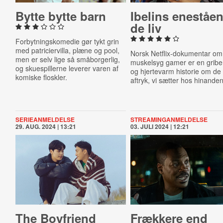
Bytte bytte barn
Ibelins ene­stå­en
de liv
Forbytningskomedie gør tykt grin
med patriciervilla, plæne og pool,
Norsk Netflix-dokumentar om
men er selv lige så småborgerlig,
muskelsyg gamer er en grib
og skuespillerne leverer varen af
og hjertevarm historie om de
komiske floskler.
aftryk, vi sætter hos hinanden
SERIEANMELDELSE
STREAMINGANMELDELSE
29. AUG. 2024 | 13:21
03. JULI 2024 | 12:21
The Boyfriend
Frækkere end