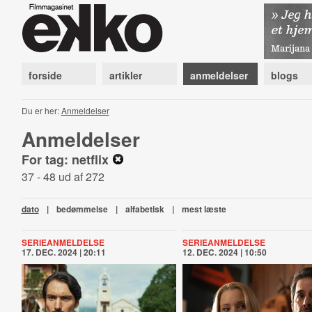
forside
artikler
anmeldelser
blogs
Du er her:
Anmeldelser
Anmeldelser
For tag: netflix
37 - 48 ud af 272
dato
|
bedømmelse
|
alfabetisk
|
mest læste
SERIEANMELDELSE
SERIEANMELDELSE
17. DEC. 2024 | 20:11
12. DEC. 2024 | 10:50