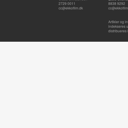
2729 0011
8838 9292
cc@ekkofilm.dk
cc@ekkofilm
Artikler og i
indekseres u
distribueres