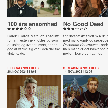
100 års ensomhed
No Good Deed
Gabriel Garcia Márquez’ absolutte
Stjernespækket Netflix-serie 
romanmesterværk foldes ud som
med mørk komik og sæbeop
en solrig og sveden serie, der er
Desperate Housewives
i bed
god at varme sig ved i den danske
men mangler det bankende h
vinterkulde.
mellem løgne og traumer.
BIOGRAFANMELDELSE
STREAMINGANMELDELSE
28. NOV. 2024 | 13:08
14. NOV. 2024 | 12:05