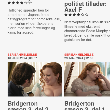
politiet tillader:
Axel F
Høflighed spænder ben for
amorinerne i Japans første
datingprogram for homoseksuelle,
Netflix-opfølger til ikonisk 80’
men serien vinder tilskuerens
filmserie med ekstremt
hjerte med sine fortællinger og
charmerende Eddie Murphy 
kamp for accept.
lavet på den gamle opskrift o
gudskelov for det.
SERIEANMELDELSE
SERIEANMELDELSE
18. JUNI 2024 | 09:57
29. MAJ 2024 | 12:36
Brid­ger­ton –
Brid­ger­ton –
sæson 3, del 2
sæson 3, del 1