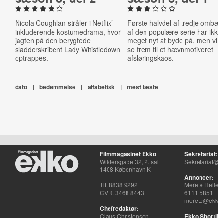
Nicola Coughlan stråler i Netflix’
Første halvdel af tredje omb
inkluderende kostumedrama, hvor
af den populære serie har ik
jagten på den berygtede
meget nyt at byde på, men vi
sladderskribent Lady Whistledown
se frem til et hævnmotiveret
optrappes.
afsløringskaos.
dato
|
bedømmelse
|
alfabetisk
|
mest læste
Filmmagasinet Ekko
Sekretariat:
Wildersgade 32, 2. sal
Sekretariat@
1408 København K
Annoncer:
Tlf. 8838 9292
Merete Hell
CVR. 3468 8443
6111 5851
merete@ekko
Chefredaktør:
Claus Christensen
Ekko Shortli