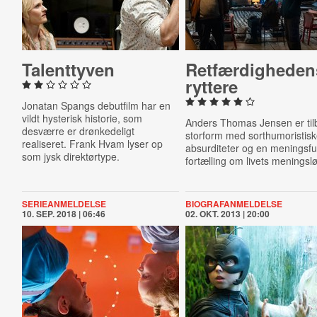
Ta­lent­ty­ven
Ret­fær­dig­he­de
ryttere
Jonatan Spangs
debutfilm
har en
vildt hysterisk historie, som
Anders Thomas Jensen er til
desværre er drønkedeligt
storform med sorthumoristis
realiseret. Frank Hvam lyser op
absurditeter og en meningsfu
som jysk direktørtype.
fortælling om livets meningsl
SERIEANMELDELSE
BIOGRAFANMELDELSE
10. SEP. 2018 | 06:46
02. OKT. 2013 | 20:00