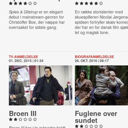
Spies & Glistrup
er en elegant
En række stortalenter med
debut i mainstream-genren for
skuespilleren Nicolai Jørgens
Christoffer Boe, der næppe har
spidsen fortryller skæv komed
overrasket for sidste gang.
der har en for dansk film sjæ
let og magisk tone.
TV-ANMELDELSE
BIOGRAFANMELDELSE
01. DEC. 2015 | 01:34
26. OKT. 2016 | 08:17
Broen III
Fuglene over
sundet
Broen III
har i to måneder holdt