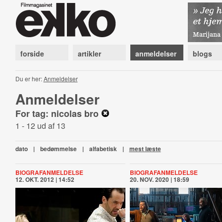
forside
artikler
anmeldelser
blogs
Du er her:
Anmeldelser
Anmeldelser
For tag: nicolas bro
1 - 12 ud af 13
dato
|
bedømmelse
|
alfabetisk
|
mest læste
BIOGRAFANMELDELSE
BIOGRAFANMELDELSE
12. OKT. 2012 | 14:52
20. NOV. 2020 | 18:59