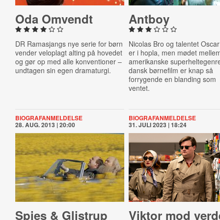
Oda Omvendt
Antboy
DR Ramasjangs nye serie for børn
Nicolas Bro og talentet Oscar
vender veloplagt alting på hovedet
er i hopla, men mødet melle
og gør op med alle konventioner –
amerikanske superheltegenr
undtagen sin egen dramaturgi.
dansk børnefilm er knap så
forrygende en blanding som
ventet.
BIOGRAFANMELDELSE
BIOGRAFANMELDELSE
28. AUG. 2013 | 20:00
31. JULI 2023 | 18:24
Spies & Glistrup
Viktor mod ver