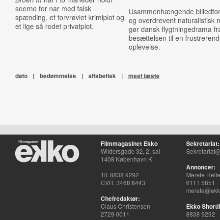
seerne for nar med falsk
Usammenhængende billedfor
spænding, et forvrøvlet krimiplot og
og overdrevent naturalistisk
et lige så rodet privatplot.
gør dansk flygtningedrama fr
besættelsen til en frustreren
oplevelse.
dato
|
bedømmelse
|
alfabetisk
|
mest læste
Filmmagasinet Ekko
Sekretariat:
Wildersgade 32, 2. sal
Sekretariat@
1408 København K
Annoncer:
Tlf. 8838 9292
Merete Hell
CVR. 3468 8443
6111 5851
merete@ekko
Chefredaktør:
Claus Christensen
Ekko Shortli
2729 0011
8838 9292