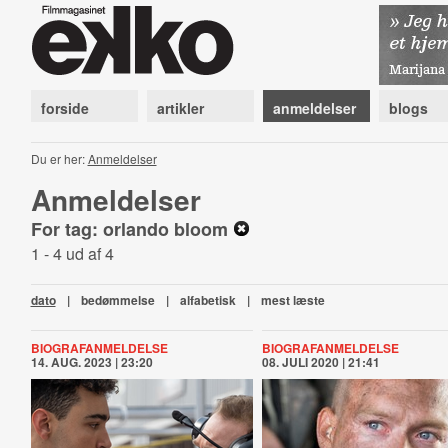
forside
artikler
anmeldelser
blogs
Du er her:
Anmeldelser
Anmeldelser
For tag: orlando bloom
1 - 4 ud af 4
dato
|
bedømmelse
|
alfabetisk
|
mest læste
BIOGRAFANMELDELSE
BIOGRAFANMELDELSE
14. AUG. 2023 | 23:20
08. JULI 2020 | 21:41