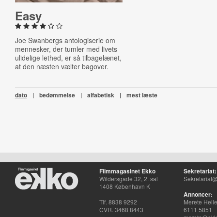
Easy
Joe Swanbergs antologiserie om
mennesker, der tumler med livets
ulidelige lethed, er så tilbagelænet,
at den næsten vælter bagover.
dato
|
bedømmelse
|
alfabetisk
|
mest læste
Filmmagasinet Ekko
Sekretariat:
Wildersgade 32, 2. sal
Sekretariat@
1408 København K
Annoncer:
Tlf. 8838 9292
Merete Hell
CVR. 3468 8443
6111 5851