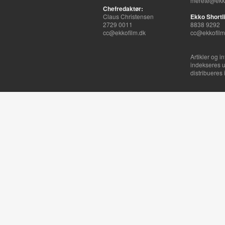
merete@ekko
Chefredaktør:
Claus Christensen
Ekko Shortli
2729 0011
8838 9292
cc@ekkofilm.dk
cc@ekkofilm
Artikler og i
indekseres u
distribueres