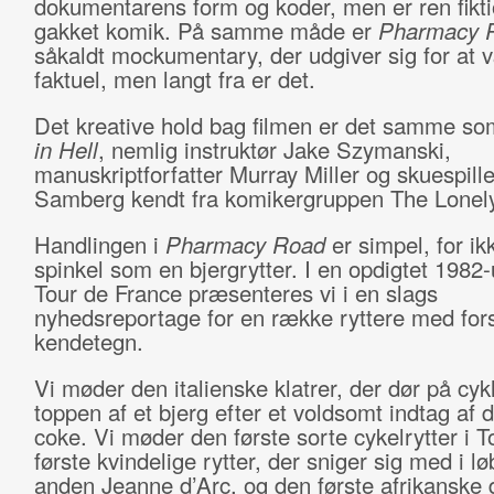
dokumentarens form og koder, men er ren fikt
gakket komik. På samme måde er
Pharmacy 
såkaldt mockumentary, der udgiver sig for at 
faktuel, men langt fra er det.
Det kreative hold bag filmen er det samme s
in Hell
, nemlig instruktør Jake Szymanski,
manuskriptforfatter Murray Miller og skuespill
Samberg kendt fra komikergruppen The Lonely
Handlingen i
Pharmacy Road
er simpel, for ik
spinkel som en bjergrytter. I en opdigtet 1982
Tour de France præsenteres vi i en slags
nyhedsreportage for en række ryttere med fors
kendetegn.
Vi møder den italienske klatrer, der dør på cyk
toppen af et bjerg efter et voldsomt indtag af 
coke. Vi møder den første sorte cykelrytter i 
første kvindelige rytter, der sniger sig med i l
anden Jeanne d’Arc, og den første afrikanske d