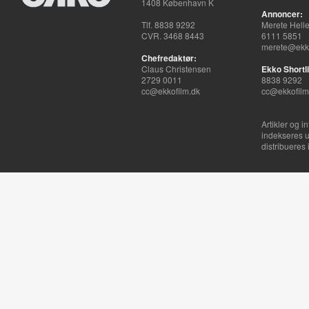
1408 København K
Annoncer:
Tlf. 8838 9292
Merete Hell
CVR. 3468 8443
6111 5851
merete@ekko
Chefredaktør:
Claus Christensen
Ekko Shortli
2729 0011
8838 9292
cc@ekkofilm.dk
cc@ekkofilm
Artikler og i
indekseres u
distribueres