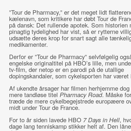
”Tour de Pharmacy,” er det meget lidt flattere
kælenavn, som kritikere har døbt Tour de Franc
på dansk: Det rullende apotek. Som historien
pinagtig tydelighed har vist, så er rytterne villig
udsætte deres krop for snart sagt alle tænkeli
medikamenter.
Derfor er ”Tour de Pharmacy” selvfølgelig ogs
engelske originaltitel på HBO’s lille, men und
tv-film, der netop er en parodi på de utallige
dopingskandaler, som cykelsporten har været
Af ukendte årsager har filmen herhjemme dog 
mere tandløse titel
Pharmacy Road
. Måske for
træde de mere cykelbegejstrede europæere o
midt under Tour de France.
For to år siden lavede HBO
7 Days in Hell
, hv
dage lang tenniskamp stikker helt af. Den låne