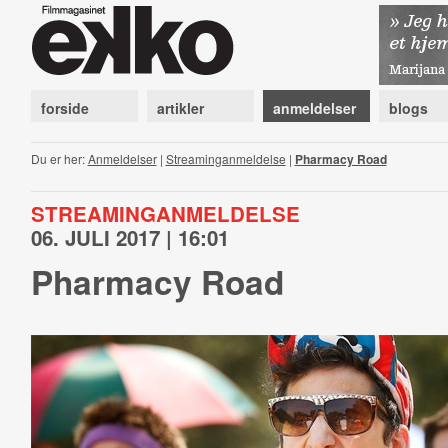
forside
artikler
anmeldelser
blogs
Du er her:
Anmeldelser
|
Streaminganmeldelse
|
Pharmacy Road
STREAMINGANMELDELSE
06. JULI 2017 | 16:01
Pharmacy Road