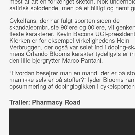
mest af alt en forlænget sketch. Nok underho
satirisk spiddende, men på et billigt og nemt g
Cykelfans, der har fulgt sporten siden de
skandaleombruste 90’ere og 00’ere, vil genke
fleste karakterer. Kevin Bacons UCI-præsiden
Klerken er for eksempel virkelighedens Hein
Verbruggen, der også var sølet ind i doping-s
mens Orlando Blooms karakter tydeligvis er ins
den lille bjergrytter Marco Pantani.
”Hvordan besejrer man en mand, der er på stof
man ikke selv er på stoffer?” lyder Blooms r
opsummering af dopinglogikken i cykelsporten
Trailer: Pharmacy Road