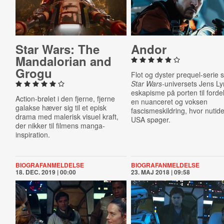
Star Wars: The
Andor
Man­dal­o­ri­an and
Grogu
Flot og dyster prequel-serie 
Star Wars-
universets Jens Ly
eskapisme på porten til fordel
Action-brølet i den fjerne, fjerne
en nuanceret og voksen
galakse hæver sig til et episk
fascismeskildring, hvor nutid
drama med malerisk visuel kraft,
USA spøger.
der nikker til filmens manga-
inspiration.
BIOGRAFANMELDELSE
BIOGRAFANMELDELSE
18. DEC. 2019 | 00:00
23. MAJ 2018 | 09:58