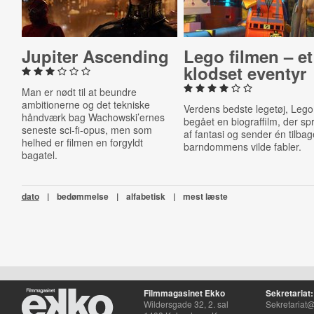
Jupiter Ascending
Lego filmen – et
klodset eventyr
Man er nødt til at beundre
ambitionerne og det tekniske
Verdens bedste legetøj, Lego
håndværk bag Wachowski’ernes
begået en biograffilm, der sp
seneste sci-fi-opus, men som
af fantasi og sender én tilbage
helhed er filmen en forgyldt
barndommens vilde fabler.
bagatel.
dato
|
bedømmelse
|
alfabetisk
|
mest læste
Filmmagasinet Ekko
Sekretariat:
Wildersgade 32, 2. sal
Sekretariat@