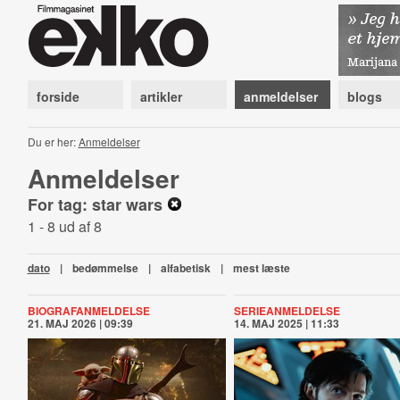
forside
artikler
anmeldelser
blogs
Du er her:
Anmeldelser
Anmeldelser
For tag: star wars
1 - 8 ud af 8
dato
|
bedømmelse
|
alfabetisk
|
mest læste
BIOGRAFANMELDELSE
SERIEANMELDELSE
21. MAJ 2026 | 09:39
14. MAJ 2025 | 11:33