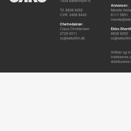
1408 København K
Annoncer:
Tlf. 8838 9292
Merete Hell
CVR. 3468 8443
6111 5851
merete@ekko
Chefredaktør:
Claus Christensen
Ekko Shortli
2729 0011
8838 9292
cc@ekkofilm.dk
cc@ekkofilm
Artikler og i
indekseres u
distribueres