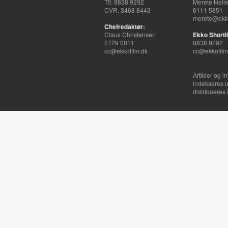
Tlf. 8838 9292
Merete Hell
CVR. 3468 8443
6111 5851
merete@ekko
Chefredaktør:
Claus Christensen
Ekko Shortli
2729 0011
8838 9292
cc@ekkofilm.dk
cc@ekkofilm
Artikler og i
indekseres u
distribueres