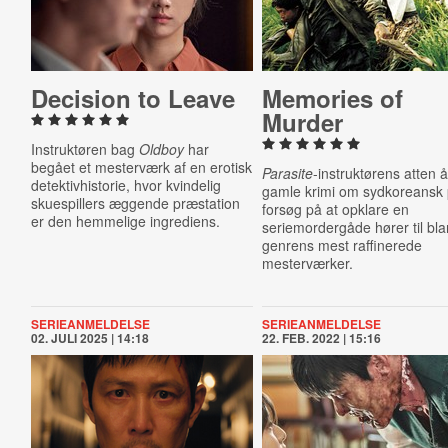
Decision to Leave
Memories of
Murder
Instruktøren bag
Oldboy
har
begået et mesterværk af en erotisk
Parasite
-instruktørens atten å
detektivhistorie, hvor kvindelig
gamle krimi om sydkoreansk p
skuespillers æggende præstation
forsøg på at opklare en
er den hemmelige ingrediens.
seriemordergåde hører til bla
genrens mest raffinerede
mesterværker.
SERIEANMELDELSE
SERIEANMELDELSE
02. JULI 2025 | 14:18
22. FEB. 2022 | 15:16