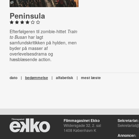
Peninsula
Efterfølgeren til zombie-hittet
Train
to Busan
har lagt
samfundskritikken på hylden, men
byder på masser af
overlevelsesdrama og
hæsblæsende action.
dato
|
bedømmelse
|
alfabetisk
|
mest læste
Filmmagasinet Ekko
Sekretariat:
Wildersgade 32, 2. sal
Sekretariat@
1408 København K
Annoncer: