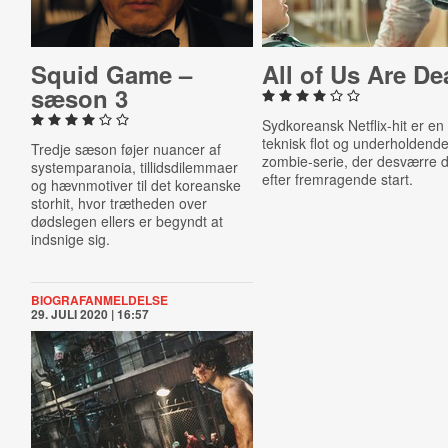
Squid Game –
All of Us Are D
sæson 3
Sydkoreansk Netflix-hit er en
teknisk flot og underholdend
Tredje sæson føjer nuancer af
zombie-serie, der desværre 
systemparanoia, tillidsdilemmaer
efter fremragende start.
og hævnmotiver til det koreanske
storhit, hvor trætheden over
dødslegen ellers er begyndt at
indsnige sig.
BIOGRAFANMELDELSE
29. JULI 2020 | 16:57