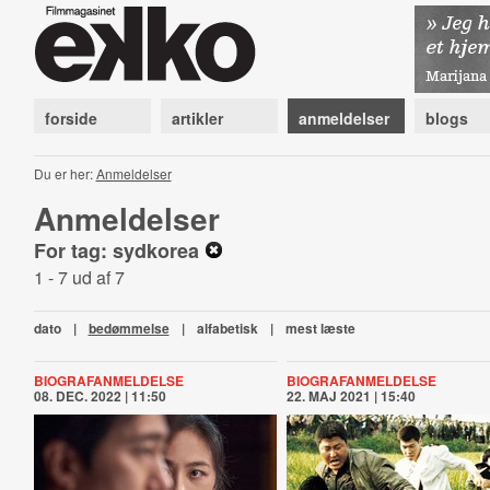
forside
artikler
anmeldelser
blogs
Du er her:
Anmeldelser
Anmeldelser
For tag: sydkorea
1 - 7 ud af 7
dato
|
bedømmelse
|
alfabetisk
|
mest læste
BIOGRAFANMELDELSE
BIOGRAFANMELDELSE
08. DEC. 2022 | 11:50
22. MAJ 2021 | 15:40