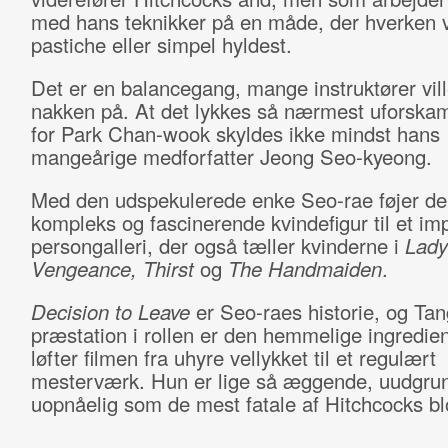
med hans teknikker på en måde, der hverken 
pastiche eller simpel hyldest.
Det er en balancegang, mange instruktører vi
nakken på. At det lykkes så nærmest uforska
for Park Chan-wook skyldes ikke mindst hans
mangeårige medforfatter Jeong Seo-kyeong.
Med den udspekulerede enke Seo-rae føjer d
kompleks og fascinerende kvindefigur til et i
persongalleri, der også tæller kvinderne i
Lady
Vengeance, Thirst
og
The Handmaiden
.
Decision to Leave
er Seo-raes historie, og Ta
præstation i rollen er den hemmelige ingredien
løfter filmen fra uhyre vellykket til et regulært
mesterværk. Hun er lige så æggende, uudgrun
uopnåelig som de mest fatale af Hitchcocks bl