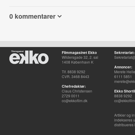
0 kommentarer
Filmmagasinet Ekko
Sekretariat:
Wildersgade 32, 2. sal
Sekretariat@
1408 København K
Annoncer:
Tlf. 8838 9292
Merete Hell
CVR. 3468 8443
6111 5851
merete@ekko
Chefredaktør:
Claus Christensen
Ekko Shortli
2729 0011
8838 9292
cc@ekkofilm.dk
cc@ekkofilm
Artikler og i
indekseres u
distribueres