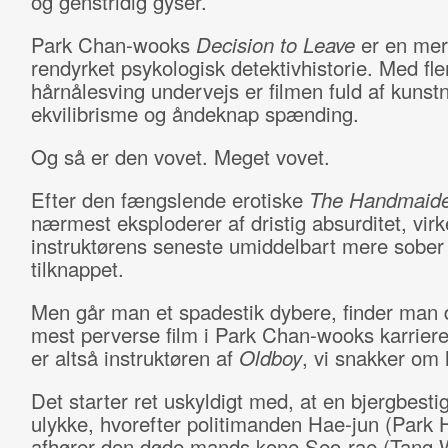
og genstridig gyser.
Park Chan-wooks
Decision to Leave
er en me
rendyrket psykologisk detektivhistorie. Med fle
hårnålesving undervejs er filmen fuld af kunst
ekvilibrisme og åndeknap spænding.
Og så er den vovet. Meget vovet.
Efter den fængslende erotiske
The Handmaid
nærmest eksploderer af dristig absurditet, virk
instruktørens seneste umiddelbart mere sober
tilknappet.
Men går man et spadestik dybere, finder man
mest perverse film i Park Chan-wooks karriere
er altså instruktøren af
Oldboy
, vi snakker om 
Det starter ret uskyldigt med, at en bjergbestig
ulykke, hvorefter politimanden Hae-jun (Park H
afhører den døde mands kone Seo-rae (Tang W