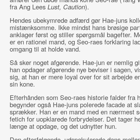
fra Ang Lees
Lust, Caution
).
Hendes ubekymrede adfærd gør Hae-juns koll
mistænksomme. Ikke mindst hans brøsige part
anklager først og stiller spørgsmål bagefter. 
er en rationel mand, og Seo-raes forklaring lad
omgang til at holde vand.
Så sker noget afgørende. Hae-jun er nemlig gi
han opdager afgørende nye beviser i sagen, vi
sig, at han er mere loyal over for sit arbejde e
sin kone.
Efterhånden som Seo-raes historie falder fra 
begynder også Hae-juns polerede facade at sl
sprækker. Han er en mand med en nærmest s
fetich for uopklarede forbrydelser. Det tager h
længe at opdage, og det udnytter hun.
Den efterfølgende, udspekulerede dans melle