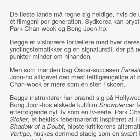
De fleste lande må regne sig heldige, hvis de
ét filmgeni per generation. Sydkorea kan bryste
Park Chan-wook og Bong Joon-ho.
Begge er visionære fortællere med hver deres
yndlingstematikker og en signaturstil, der på n
punkter minder om hinanden.
Men som manden bag Oscar-succesen
Parasi
Joon-ho alligevel den mest lettilgængelige af d
Chan-wook er mere som en sten i skoen.
Begge instruktører har brændt sig på Hollywo
Bong Joon-hos elskede kultfilm
Snowpiercer
f
efterfølgende nyt liv som en tv-serie. Park C
Stoker
, et hektisk febermareridt inspireret af 
Shadow of a Doubt
, hipsterkritikerens alternati
Vertigo
, huskes derimod stadig som en svært 