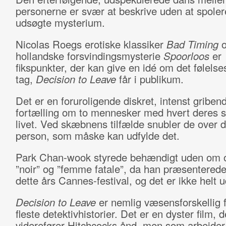
personerne er svær at beskrive uden at spoler
udsøgte mysterium.
Nicolas Roegs erotiske klassiker
Bad Timing
o
hollandske forsvindingsmysterie
Spoorloos
er
fikspunkter, der kan give en idé om det følel
tag,
Decision to Leave
får i publikum.
Det er en foruroligende diskret, intenst griben
fortælling om to mennesker med hvert deres st
livet. Ved skæbnens tilfælde snubler de over 
person, som måske kan udfylde det.
Park Chan-wook styrede behændigt uden om 
”noir” og ”femme fatale”, da han præsenterede
dette års Cannes-festival, og det er ikke helt 
Decision to Leave
er nemlig væsensforskellig 
fleste detektivhistorier. Det er en dyster film, d
viderefører Hitchcocks ånd, men som arbejder 