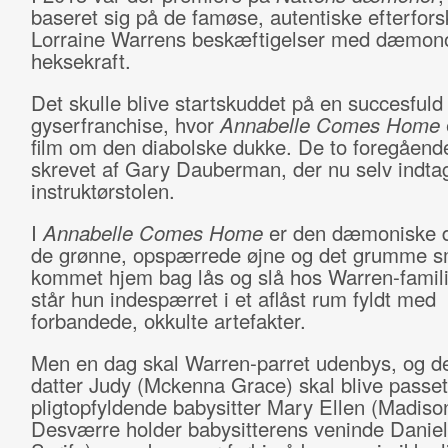
baseret sig på de famøse, autentiske efterfor
Lorraine Warrens beskæftigelser med dæmono
heksekraft.
Det skulle blive startskuddet på en succesfuld
gyserfranchise, hvor
Annabelle Comes Home
film om den diabolske dukke. De to foregåend
skrevet af Gary Dauberman, der nu selv indta
instruktørstolen.
I
Annabelle Comes Home
er den dæmoniske 
de grønne, opspærrede øjne og det grumme s
kommet hjem bag lås og slå hos Warren-famil
står hun indespærret i et aflåst rum fyldt med
forbandede, okkulte artefakter.
Men en dag skal Warren-parret udenbys, og de
datter Judy (Mckenna Grace) skal blive passet
pligtopfyldende babysitter Mary Ellen (Madiso
Desværre holder babysitterens veninde Daniel