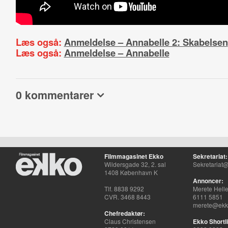
Læs også:
Anmeldelse – Annabelle 2: Skabelsen
Læs også:
Anmeldelse – Annabelle
0 kommentarer
Filmmagasinet Ekko
Sekretariat:
Wildersgade 32, 2. sal
Sekretariat@
1408 København K
Annoncer:
Tlf. 8838 9292
Merete Hell
CVR. 3468 8443
6111 5851
merete@ekko
Chefredaktør:
Claus Christensen
Ekko Shortli