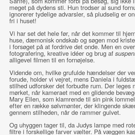
Sarife), som kommer forbi på besøg, sig ikke l
meget på dydens sti. Hun trodser al sund forn
ignorerer tydelige advarsler, så pludselig er 
fri i huset!
Vi har set det hele før, når det kommer til hje
huse, dæmonisk ondskab og søgen mod kris
i forsøget på at fordrive det onde. Men en ove
fotografering, kreative idéer og brug af
suspen
alligevel filmen til en fornøjelse.
Vidende om, hvilke grufulde hændelser der ve
forude, holder vi vejret, mens Daniela i fuldst
stilhed udforsker det forbudte rum. Der leges 
mørket, når kameraet med en glidende bevæge
Mary Ellen, som klamrende til sin pink lommel
efter en række sølvmønter, der klingende skæ
gennem stilheden, når de rammer gulvet.
Og uhyggen tager til, da Judys lampe med rot
filtre i forskellige farver vælter. På væggen ka