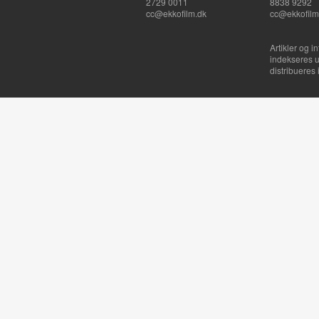
2729 0011
8838 9292
cc@ekkofilm.dk
cc@ekkofilm
Artikler og i
indekseres u
distribueres