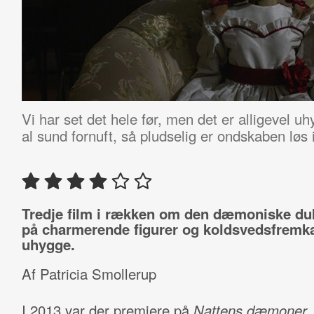
Vi har set det hele før, men det er alligevel uh
al sund fornuft, så pludselig er ondskaben løs
Tredje film i rækken om den dæmoniske du
på charmerende figurer og koldsvedsfremk
uhygge.
Af Patricia Smollerup
I 2013 var der premiere på
Nattens dæmoner
,