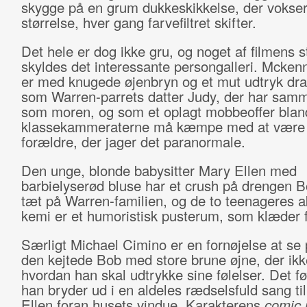
skygge på en grum dukkeskikkelse, der vokser
størrelse, hver gang farvefiltret skifter.
Det hele er dog ikke gru, og noget af filmens s
skyldes det interessante persongalleri. Mcke
er med knugede øjenbryn og et mut udtryk dr
som Warren-parrets datter Judy, der har sam
som moren, og som et oplagt mobbeoffer blan
klassekammeraterne må kæmpe med at være 
forældre, der jager det paranormale.
Den unge, blonde babysitter Mary Ellen med
barbielyserød bluse har et crush på drengen B
tæt på Warren-familien, og de to teenageres 
kemi er et humoristisk pusterum, som klæder f
Særligt Michael Cimino er en fornøjelse at se
den kejtede Bob med store brune øjne, der ikk
hvordan han skal udtrykke sine følelser. Det føre
han bryder ud i en aldeles rædselsfuld sang ti
Ellen foran husets vindue. Karakterens
comic r