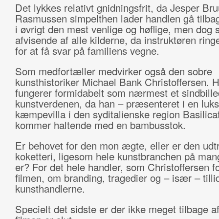
Det lykkes relativt gnidningsfrit, da Jesper Br
Rasmussen simpelthen lader handlen gå tilba
i øvrigt den mest venlige og høflige, men dog 
afvisende af alle kilderne, da instruktøren rin
for at få svar på familiens vegne.
Som medfortæller medvirker også den sobre
kunsthistoriker Michael Bank Christoffersen. 
fungerer formidabelt som nærmest et sindbill
kunstverdenen, da han – præsenteret i en luks
kæmpevilla i den syditalienske region Basilica
kommer haltende med en bambusstok.
Er behovet for den mon ægte, eller er den udtr
koketteri, ligesom hele kunstbranchen på ma
er? For det hele handler, som Christoffersen fo
filmen, om branding, tragedier og – især – tillid
kunsthandlerne.
Specielt det sidste er der ikke meget tilbage af