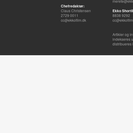
merete@ekko
Chefredaktør:
Claus Christensen
Ekko Shortli
2729 0011
8838 9292
cc@ekkofilm.dk
cc@ekkofilm
Artikler og i
indekseres u
distribueres