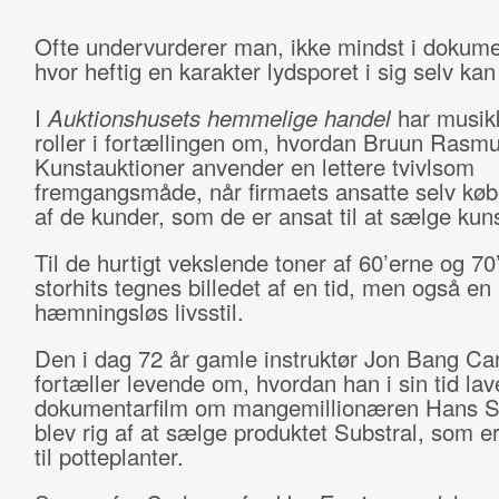
Ofte undervurderer man, ikke mindst i dokume
hvor heftig en karakter lydsporet i sig selv ka
I
Auktionshusets hemmelige handel
har musik
roller i fortællingen om, hvordan Bruun Rasm
Kunstauktioner anvender en lettere tvivlsom
fremgangsmåde, når firmaets ansatte selv køb
af de kunder, som de er ansat til at sælge kun
Til de hurtigt vekslende toner af 60’erne og 70
storhits tegnes billedet af en tid, men også en
hæmningsløs livsstil.
Den i dag 72 år gamle instruktør Jon Bang Ca
fortæller levende om, hvordan han i sin tid la
dokumentarfilm om mangemillionæren Hans S
blev rig af at sælge produktet Substral, som e
til potteplanter.