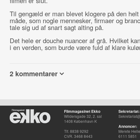
filmen er slut.
Til gengæld er man blevet klogere på den helt
måde, som nogle mennesker, firmaer og branc
tale sig ud af snart sagt alting på.
Det hele er douche nuancer af grå. Hvilket ka
i en verden, som burde være fuld af klare kulør
2 kommentarer
Filmmagasinet Ekko
Sekretariat:
Wildersgade 32, 2. sal
Sekretariat@
1408 København K
Annoncer:
Tlf. 8838 9292
Merete Hell
CVR. 3468 8443
6111 5851