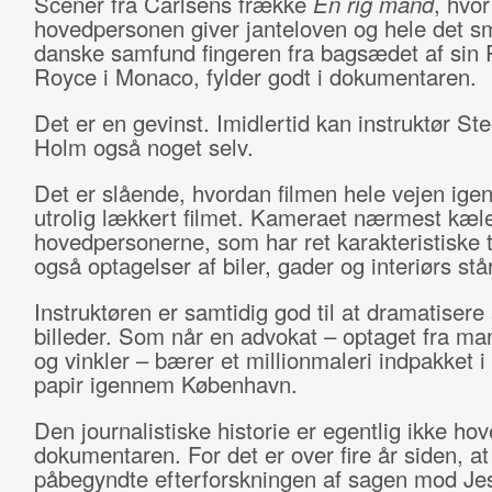
Scener fra Carlsens frække
En rig mand
, hvor
hovedpersonen giver janteloven og hele det s
danske samfund fingeren fra bagsædet af sin 
Royce i Monaco, fylder godt i dokumentaren.
Det er en gevinst. Imidlertid kan instruktør St
Holm også noget selv.
Det er slående, hvordan filmen hele vejen ige
utrolig lækkert filmet. Kameraet nærmest kæl
hovedpersonerne, som har ret karakteristiske
også optagelser af biler, gader og interiørs stå
Instruktøren er samtidig god til at dramatisere
billeder. Som når en advokat – optaget fra ma
og vinkler – bærer et millionmaleri indpakket i
papir igennem København.
Den journalistiske historie er egentlig ikke ho
dokumentaren. For det er over fire år siden, at 
påbegyndte efterforskningen af sagen mod Je