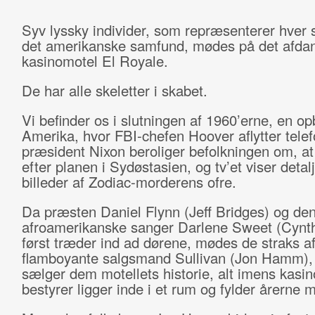
Syv lyssky individer, som repræsenterer hver si
det amerikanske samfund, mødes på det afda
kasinomotel El Royale.
De har alle skeletter i skabet.
Vi befinder os i slutningen af 1960’erne, en op
Amerika, hvor FBI-chefen Hoover aflytter telef
præsident Nixon beroliger befolkningen om, at 
efter planen i Sydøstasien, og tv’et viser detal
billeder af Zodiac-morderens ofre.
Da præsten Daniel Flynn (Jeff Bridges) og de
afroamerikanske sanger Darlene Sweet (Cynth
først træder ind ad dørene, mødes de straks a
flamboyante salgsmand Sullivan (Jon Hamm)
sælger dem motellets historie, alt imens kasin
bestyrer ligger inde i et rum og fylder årerne 