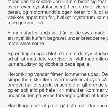
Mens den folkekære Jon Hamm bider sig fast
overdreven sydstatsaccent, flere gæster viser s
døren, og motormunddialogen kører for fuldt s
vækkes appetitten for, hvilket mysterium kamm
mon gemmer på.
Filmen starter trods alt ti år før de syvs møde.
en mystisk kuffert begravet under brædderne p
motelværelserne.
Spændingen øges blot, da en af de syv pludsel
ud af, at motellets værelser er fyldt med mikro
kameraudstyr og dobbeltsidede spejle.
Heromkring vender filmen lommerne udad. De
simpelthen ikke flere overraskelser at byde på
om den har et stærkt ensemble af glimrende s
og en spilletid på hele 141 minutter, kommer vi
under huden på vores farverige galleri af karak
Handlingen er tæt på at gå i stå, når Darlene 