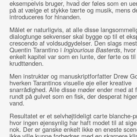
eksempelvis bruger, hvad der føles som en ue
på at vælge et stykke tærte og musik, mens d
introduceres for hinanden.
Målet er naturligvis, at alle disse langsommeli
dialogtunge sekvenser skal bygge op til et eks
crescendo af voldsudgydelser. Den slags mes
Quentin Tarantino i
Inglourious Basterds
, hvor
enkelt kapitel var som en lunte, der førte os til
krudttønden.
Men instruktør og manuskriptforfatter Drew G
hverken Tarantinos visuelle øje eller kreative
snarrådighed. Alle disse møder ender med at 
rundt på gulvet som en fisk, der desperat higer
vand.
Resultatet er et selvhøjtideligt carte blanche-p
hvor ingen øjensynlig har haft modet til at sige
nok. Der er ganske enkelt ikke en eneste sce
ikke ville kunne forbedres med en skarpere kli