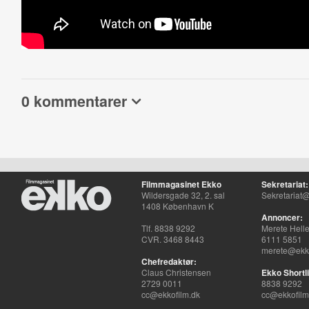
0 kommentarer
Filmmagasinet Ekko
Sekretariat:
Wildersgade 32, 2. sal
Sekretariat@
1408 København K
Annoncer:
Tlf. 8838 9292
Merete Hell
CVR. 3468 8443
6111 5851
merete@ekko
Chefredaktør:
Claus Christensen
Ekko Shortli
2729 0011
8838 9292
cc@ekkofilm.dk
cc@ekkofilm