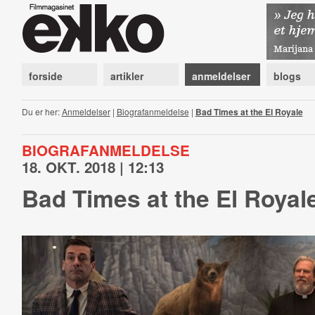
forside
artikler
anmeldelser
blogs
Du er her:
Anmeldelser
|
Biografanmeldelse
|
Bad Times at the El Royale
BIOGRAFANMELDELSE
18. OKT. 2018 | 12:13
Bad Times at the El Royal