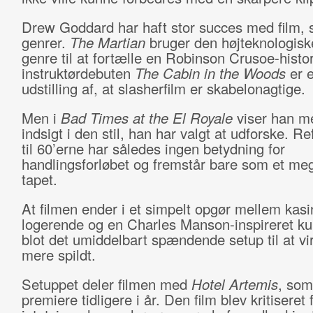
Drew Goddard har haft stor succes med film, 
genrer.
The Martian
bruger den højteknologiske
genre til at fortælle en Robinson Crusoe-histor
instruktørdebuten
The Cabin in the Woods
er 
udstilling af, at slasherfilm er skabelonagtige.
Men i
Bad Times at the El Royale
viser han me
indsigt i den stil, han har valgt at udforske. R
til 60’erne har således ingen betydning for
handlingsforløbet og fremstår bare som et meg
tapet.
At filmen ender i et simpelt opgør mellem kasi
logerende og en Charles Manson-inspireret kul
blot det umiddelbart spændende setup til at v
mere spildt.
Setuppet deler filmen med
Hotel Artemis
, som
premiere tidligere i år. Den film blev kritiseret