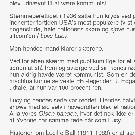
blev udnævnt til at være kommunist.
Stemmeberettiget i 1936 satte hun kryds ved p
indhenter fortiden USA’s mest populære tv-stj
nogensinde, hele nationens skøre og sjove hu
sitcom'en
I Love Lucy.
Men hendes mand klarer skærene.
Ved for åben skærm med publikum lige før et a
serien at stå frem og sværge ved sin kones rød
hun aldrig havde været kommunist. Som en d
machina kunne selveste FBI-legenden J. Edg
udtale, at hun var 100 procent ren.
Lucy og hendes serie var reddet. Hendes halv
shows med sig selv i hovedrollen blev et nation
A la vores
Olsen-banden
, hvor det nok ikke er 
at Yvonne har samme røde hår som Lucy.
Historien om Lucille Ball (1911-1989) er af s