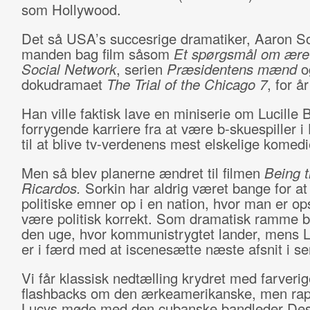
som Hollywood.
Det så USA’s succesrige dramatiker, Aaron So
manden bag film såsom
Et spørgsmål om ær
Social Network
, serien
Præsidentens mænd
o
dokudramaet
The Trial of the Chicago 7
, for år
Han ville faktisk lave en miniserie om Lucille B
forrygende karriere fra at være b-skuespiller 
til at blive tv-verdenens mest elskelige komed
Men så blev planerne ændret til filmen
Being t
Ricardos.
Sorkin har aldrig været bange for at
politiske emner op i en nation, hvor man er op
være politisk korrekt. Som dramatisk ramme 
den uge, hvor kommunistrygtet lander, mens L
er i færd med at iscenesætte næste afsnit i se
Vi får klassisk nedtælling krydret med farverig
flashbacks om den ærkeamerikanske, men ra
Lucys møde med den cubanske bandleder Des