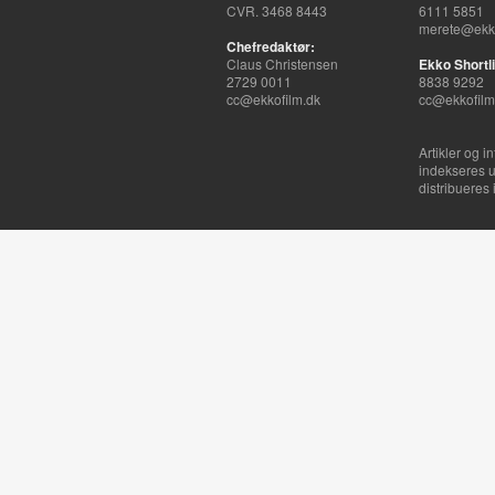
CVR. 3468 8443
6111 5851
merete@ekko
Chefredaktør:
Claus Christensen
Ekko Shortli
2729 0011
8838 9292
cc@ekkofilm.dk
cc@ekkofilm
Artikler og i
indekseres u
distribueres