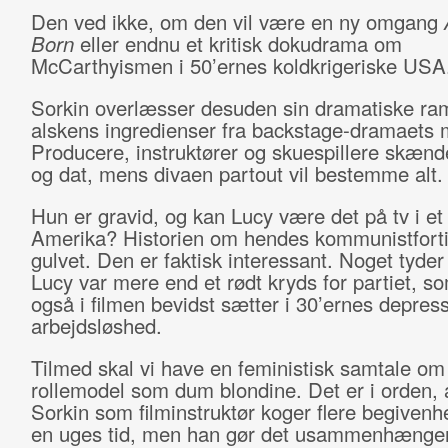
Den ved ikke, om den vil være en ny omgang
A
Born
eller endnu et kritisk dokudrama om
McCarthyismen i 50’ernes koldkrigeriske USA
Sorkin overlæsser desuden sin dramatiske r
alskens ingredienser fra backstage-dramaets 
Producere, instruktører og skuespillere skænd
og dat, mens divaen partout vil bestemme alt.
Hun er gravid, og kan Lucy være det på tv i et
Amerika? Historien om hendes kommunistforti
gulvet. Den er faktisk interessant. Noget tyder
Lucy var mere end et rødt kryds for partiet, s
også i filmen bevidst sætter i 30’ernes depres
arbejdsløshed.
Tilmed skal vi have en feministisk samtale o
rollemodel som dum blondine. Det er i orden, 
Sorkin som filminstruktør koger flere begivenhe
en uges tid, men han gør det usammenhænge