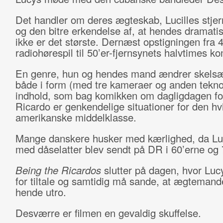
Det handler om deres ægteskab, Lucilles stj
og den bitre erkendelse af, at hendes dramatis
ikke er det største. Dernæst opstigningen fra 
radiohørespil til 50’er-fjernsynets halvtimes k
En genre, hun og hendes mand ændrer skels
både i form (med tre kameraer og anden teknol
indhold, som bag komikken om dagligdagen for
Ricardo er genkendelige situationer for den hv
amerikanske middelklasse.
Mange danskere husker med kærlighed, da L
med dåselatter blev sendt på DR i 60’erne og 
Being the Ricardos
slutter på dagen, hvor Lucy
for tiltale og samtidig må sande, at ægtemand
hende utro.
Desværre er filmen en gevaldig skuffelse.