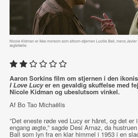
Nicole Kidman er ikke morsom som sitcom-stjernen Lucille Ball, mens Javie
ægtefælle.
Aaron Sorkins film om stjernen i den ikoni
I Love Lucy
er en gevaldig skuffelse med fej
Nicole Kidman og ubeslutsom vinkel.
Af Bo Tao Michaëlis
”Det eneste røde ved Lucy er håret, og det er 
engang ægte,” sagde Desi Arnaz, da hustruen 
Ball som lyn fra en klar himmel i 1953 i en sla