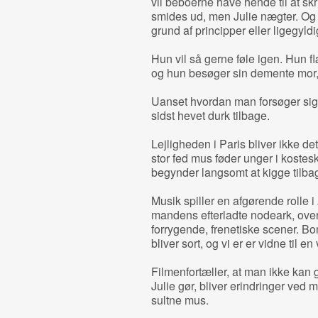
vil beboerne have hende til at skr
smides ud, men Julie nægter. Og 
grund af principper eller ligegyld
Hun vil så gerne føle igen. Hun fl
og hun besøger sin demente mor, 
Uanset hvordan man forsøger sig
sidst hevet durk tilbage.
Lejligheden i Paris bliver ikke d
stor fed mus føder unger i kostesk
begynder langsomt at kigge tilbage
Musik spiller en afgørende rolle i
mandens efterladte nodeark, ove
forrygende, frenetiske scener. Bo
bliver sort, og vi er er vidne til e
Filmenfortæller, at man ikke kan gø
Julie gør, bliver erindringer ved
sultne mus.