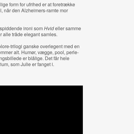
lige form for ufrihed er at foretrække
l, når den Alzheimers-ramte mor
spiddende ironi som
Hvid
eller samme
r alle tråde elegant samles.
olore-trilogi ganske overlegent med en
rømmer alt. Humør, vægge, pool, perle-
gsbillede er blålige. Det får hele
rium, som Julie er fanget i.