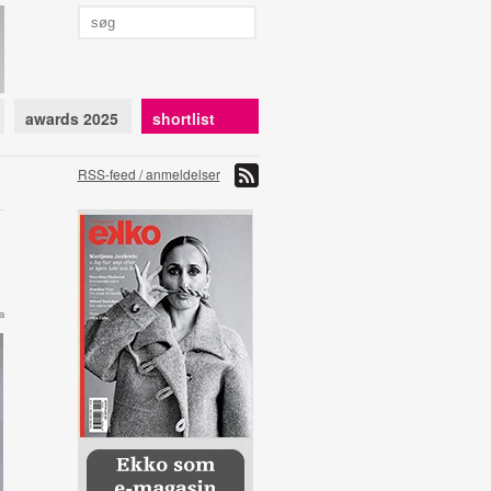
awards 2025
shortlist
RSS-feed / anmeldelser
a