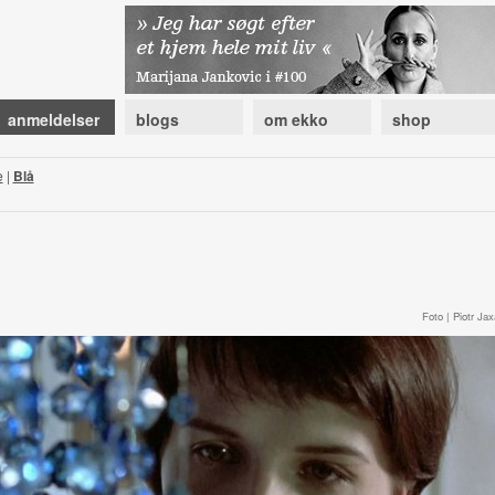
anmeldelser
blogs
om ekko
shop
e
|
Blå
Foto | Piotr Jax