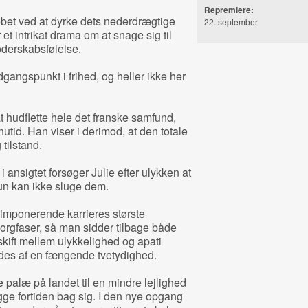
Repremiere:
ebet ved at dyrke dets nederdrægtige
22. september
 et intrikat drama om at snage sig til
derskabsfølelse.
dgangspunkt i frihed, og heller ikke her
at hudflette hele det franske samfund,
nutid. Han viser i derimod, at den totale
tilstand.
i ansigtet forsøger Julie efter ulykken at
un kan ikke sluge dem.
n imponerende karrieres største
rgfaser, så man sidder tilbage både
skift mellem ulykkelighed og apati
rdes af en fængende tvetydighed.
e palæ på landet til en mindre lejlighed
ægge fortiden bag sig. I den nye opgang