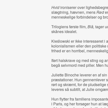
Hvid
ironiserer over lighedsbegr
slægtning, hævnen, mens
Rød
er
menneskelige forbindelser og bro
Trilogiens første film,
Blå,
tager u
skånes idealet.
Kieślowski er ikke interesseret i 
kolonialismen eller den politiske 
frihed er en horribel, menneskelig 
Iført halskrave og med sting og ar 
begå selvmord med piller. Men h
Juliette Binoche leverer en af si
præstationer. Hun gennemlever so
rørt og skræmt, for de pludselige 
leveres så subtilt, at Julie omgæ
Hun flytter fra familiens imposant
i Paris, og her forsøger hun at l