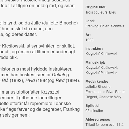
Job til at ligne en heldig rad, og snart
Original titel:
Trois couleurs: Bleu
Land:
lig tynd, og da Julie (Juliette Binoche)
Frankrig, Polen, Schweiz
r hun mistet sin mand, den
, og deres datter.
År:
1993
 Kieślowski, at synsvinklen er skiftet.
Instruktør:
upil, og resten af filmen er underlagt
Krzysztof Kieślowski
ede blik.
Manuskript:
Krzysztof Kieślowski,
historiens mest hyldede instruktører.
Krzysztof Piesiewicz
 men han huskes især for
Dekalog
e
Blå
(1993)
, Hvid
(1994)og
Rød
(1994)
.
Medvirkende:
Juliette Binoche,
manuskriptforfatter Krzysztof
Emmanuelle Riva, Benoît
emaer til gribende fortællinger.
Régent, Charlotte Véry
 dette efterår får repremiere i danske
Spilletid:
ske flags farver og de begreber, Frankrig
98 minutter
ig selv gennem:
Aldersgrænse:
Tilladt for børn over 11 år