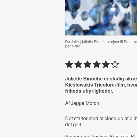
Da Julie (Juliette Binoche) rejser til Paris
perle-uro.
Juliette Binoche er stadig skr
Kieślowskis Tricolore-film, hvor
friheds uhyrligheder.
Af Jeppe Mørch
Det starter med et close-up af bilh
det galt.
Personerne i polske Krzysztof Kie