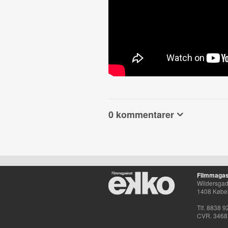
0 kommentarer
Filmmagas
Wildersgade
1408 Købe
Tlf. 8838 9
CVR. 3468