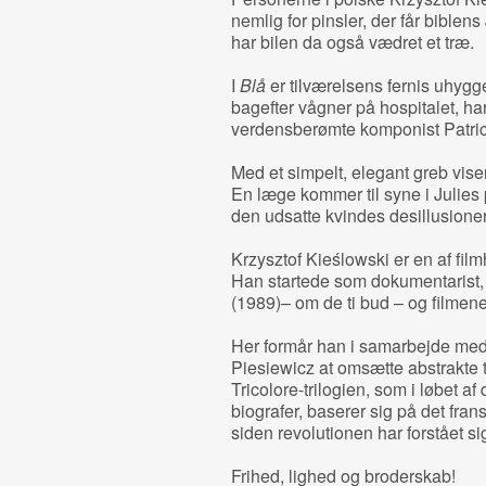
nemlig for pinsler, der får biblens 
har bilen da også vædret et træ.
I
Blå
er tilværelsens fernis uhygge
bagefter vågner på hospitalet, ha
verdensberømte komponist Patrice
Med et simpelt, elegant greb viser
En læge kommer til syne i Julies p
den udsatte kvindes desillusioner
Krzysztof Kieślowski er en af film
Han startede som dokumentarist,
(1989)– om de ti bud ­– og filmen
Her formår han i samarbejde med 
Piesiewicz at omsætte abstrakte t
Tricolore-trilogien, som i løbet af
biografer, baserer sig på det fran
siden revolutionen har forstået s
Frihed, lighed og broderskab!