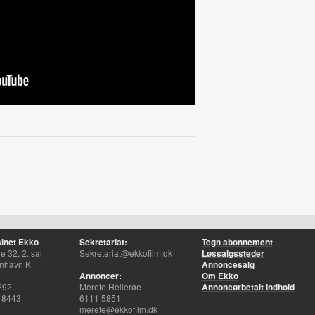
inet Ekko
Sekretariat:
Tegn abonnement
 32, 2. sal
Sekretariat@ekkofilm.dk
Løssalgssteder
nhavn K
Annoncesalg
Annoncer:
Om Ekko
292
Merete Hellerøe
Annoncørbetalt indhold
 8443
6111 5851
merete@ekkofilm.dk