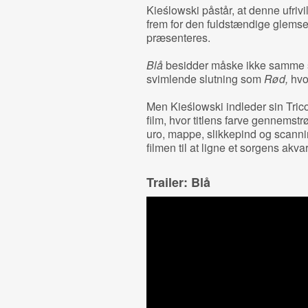
Kieślowski påstår, at denne ufrivil
frem for den fuldstændige glemse
præsenteres.
Blå
besidder måske ikke samme 
svimlende slutning som
Rød,
hvo
Men Kieślowski indleder sin Tric
film, hvor titlens farve gennemst
uro, mappe, slikkepind og scannin
filmen til at ligne et sorgens akva
Trailer: Blå