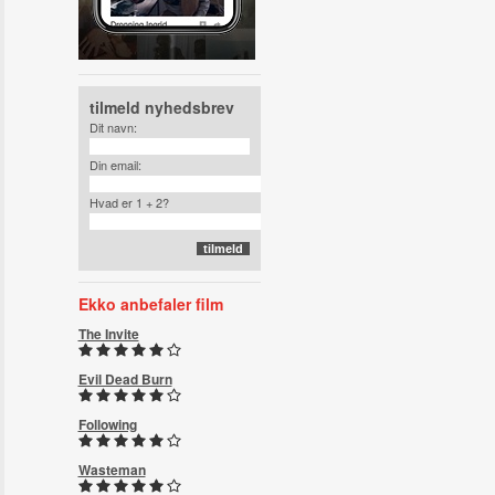
tilmeld nyhedsbrev
Dit navn:
Din email:
Hvad er 1 + 2?
Ekko anbefaler film
The Invite
Evil Dead Burn
Following
Wasteman