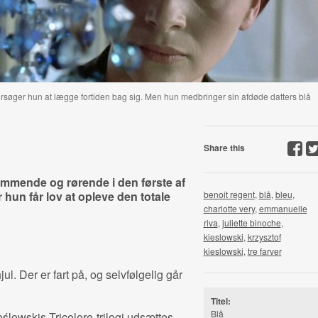
, forsøger hun at lægge fortiden bag sig. Men hun medbringer sin afdøde datters blå
Share this
æmmende og rørende i den første af
 hun får lov at opleve den totale
benoit regent
,
blå
,
bleu
,
charlotte very
,
emmanuelle
riva
,
juliette binoche
,
kieslowski
,
krzysztof
kieslowski
,
tre farver
jul. Der er fart på, og selvfølgelig går
Titel:
Blå
ślowskis Tricolore-trilogi udsættes