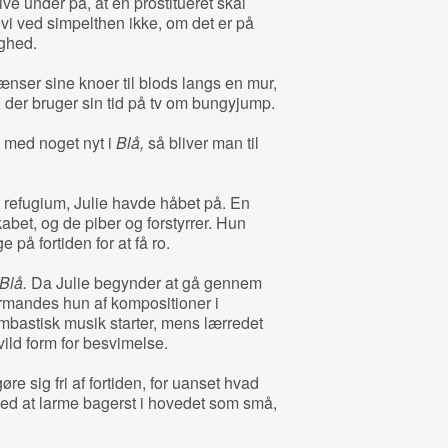
ive under på, at en prostitueret skal
vi ved simpelthen ikke, om det er på
ighed.
ænser sine knoer til blods langs en mur,
der bruger sin tid på tv om bungyjump.
 med noget nyt i
Blå,
så bliver man til
et refugium, Julie havde håbet på. En
abet, og de piber og forstyrrer. Hun
 på fortiden for at få ro.
Blå.
Da Julie begynder at gå gennem
rmandes hun af kompositioner i
mbastisk musik starter, mens lærredet
n vild form for besvimelse.
re sig fri af fortiden, for uanset hvad
 med at larme bagerst i hovedet som små,