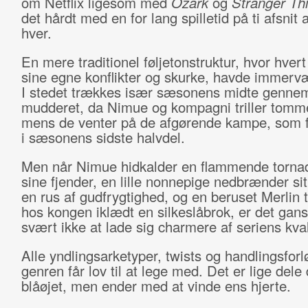
om Netflix ligesom med
Ozark
og
Stranger Th
det hårdt med en for lang spilletid på ti afsnit 
hver.
En mere traditionel føljetonstruktur, hvor hvert
sine egne konflikter og skurke, havde immervæ
I stedet trækkes især sæsonens midte genne
mudderet, da Nimue og kompagni triller tomme
mens de venter på de afgørende kampe, som f
i sæsonens sidste halvdel.
Men når Nimue hidkalder en flammende torn
sine fjender, en lille nonnepige nedbrænder sit 
en rus af gudfrygtighed, og en beruset Merlin 
hos kongen iklædt en silkeslåbrok, er det gan
svært ikke at lade sig charmere af seriens kval
Alle yndlingsarketyper, twists og handlingsforl
genren får lov til at lege med. Det er lige dele 
blåøjet, men ender med at vinde ens hjerte.