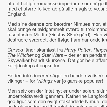
af det hellige romanske imperium, som er godt
med et større folkedrab på alle magiske væsne
England.
Med sine døende ord beordrer Nimues mor, at
skal bringe et ældgammelt sværd til troldman
fusentasten Merlin (Gustav Skarsgård). Han vi
destruere sværdet, der ifølge ham har onde kr
Cursed
låner skamløst fra
Harry Potter
,
Ringe
The Witcher
og
Star Wars
– der er en pendant 
Skywalker blandt skurkene. Det gør hele affære
kalejdoskop af popkultur.
Serien introducerer sågar en bande rivalisere
vikinger – for
Vikings
var jo ganske populær!
Men selv om der intet nyt er under solen, skin
underholdsværdi igennem. Katherine Langford
god figur som den evigt stakåndede Nimue, der
en kæk bondepige til forpint dronning over all