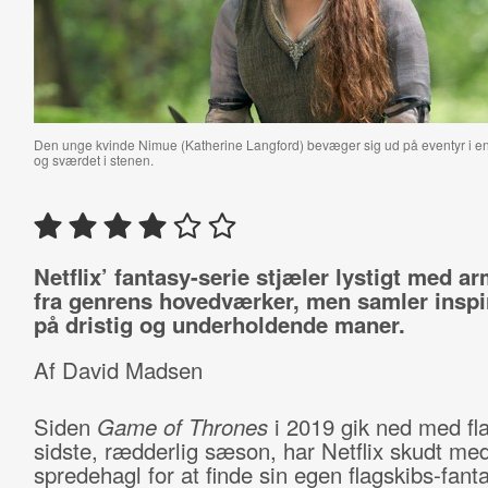
Den unge kvinde Nimue (Katherine Langford) bevæger sig ud på eventyr i en
og sværdet i stenen.
Netflix’ fantasy-serie stjæler lystigt med a
fra genrens hovedværker, men samler inspi
på dristig og underholdende maner.
Af David Madsen
Siden
Game of Thrones
i 2019 gik ned med fla
sidste, rædderlig sæson, har Netflix skudt me
spredehagl for at finde sin egen flagskibs-fant