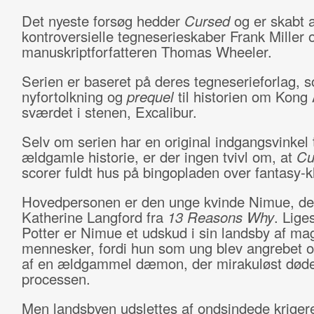
Det nyeste forsøg hedder
Cursed
og er skabt 
kontroversielle tegneserieskaber Frank Miller o
manuskriptforfatteren Thomas Wheeler.
Serien er baseret på deres tegneserieforlag, 
nyfortolkning og
prequel
til historien om Kong 
sværdet i stenen, Excalibur.
Selv om serien har en original indgangsvinkel t
ældgamle historie, er der ingen tvivl om, at
Cu
scorer fuldt hus på bingopladen over fantasy-k
Hovedpersonen er den unge kvinde Nimue, der 
Katherine Langford fra
13 Reasons Why
. Lig
Potter er Nimue et udskud i sin landsby af ma
mennesker, fordi hun som ung blev angrebet 
af en ældgammel dæmon, der mirakuløst døde
processen.
Men landsbyen udslettes af ondsindede kriger