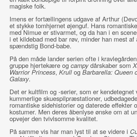
magiske folk.
Imens er fortællingens udgave af Arthur (Devo
et stykke tomhjernet øjenguf. Hans romantisk
med Nimue er stivarmet, og da han i en scene
i et kildebad med bar røv, minder han mest af 
spændstig Bond-babe.
På den måde lander serien ofte i kravlegården
gruppe hjertekære og
campy
dårskaber som
X
Warrior Princess
,
Krull
og
Barbarella: Queen o
Galaxy
.
Det er kultfilm og -serier, som er kendetegnet
kummerlige skuespilpræstationer, udbedaged
romantiske sidehistorier og daterede effekter 
kostumer. Men deres åbenlyse ønske om at u
opvejer den tvivlsomme kvalitet.
På samme vis har man lyst til at se videre i
Cu