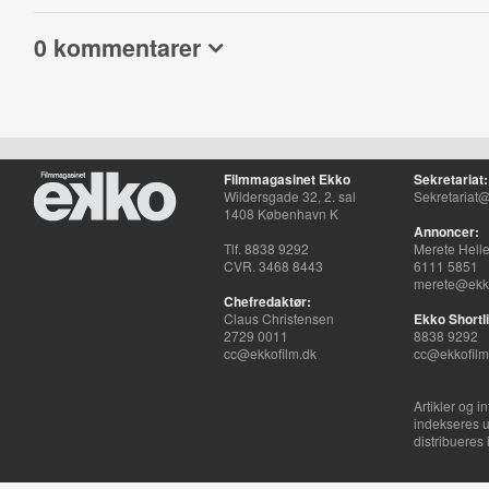
0 kommentarer
Filmmagasinet Ekko
Sekretariat:
Wildersgade 32, 2. sal
Sekretariat@
1408 København K
Annoncer:
Tlf. 8838 9292
Merete Hell
CVR. 3468 8443
6111 5851
merete@ekko
Chefredaktør:
Claus Christensen
Ekko Shortli
2729 0011
8838 9292
cc@ekkofilm.dk
cc@ekkofilm
Artikler og i
indekseres u
distribueres