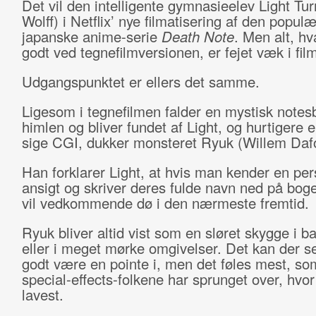
Det vil den intelligente gymnasieelev Light Tur
Wolff) i Netflix’ nye filmatisering af den popul
japanske anime-serie
Death Note
. Men alt, hv
godt ved tegnefilmversionen, er fejet væk i fil
Udgangspunktet er ellers det samme.
Ligesom i tegnefilmen falder en mystisk notes
himlen og bliver fundet af Light, og hurtigere 
sige CGI, dukker monsteret Ryuk (Willem Daf
Han forklarer Light, at hvis man kender en pe
ansigt og skriver deres fulde navn ned på boge
vil vedkommende dø i den nærmeste fremtid.
Ryuk bliver altid vist som en sløret skygge i 
eller i meget mørke omgivelser. Det kan der se
godt være en pointe i, men det føles mest, s
special-effects-folkene har sprunget over, hvo
lavest.