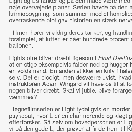
Light og L’s tanker og på den måde være med 
nøje overvejede planer. Serien havde på den
krimiopbygning, som sammen med et komplice
overraskende plot gav historien en stærk nerv
I filmen hører vi aldrig deres tanker, og handli
forsimplet, at luften er gået hundrede procent 
ballonen.
Lights ofre bliver dræbt ligesom i
Final Destin
at en stige eksempelvis falder ned og hugger 
en voldsmand. En anden stikker en kniv i hals
selv. Det er blodigt, men desværre uvist, hvad
instruktøren Adam Wingard vil have os til at fø
nogen bliver dræbt. Skal vi juble, blive forarge
væmmes?
I tegnefilmserien er Light tydeligvis en morder
psykopat, hvor L er en charmerende og kløgtig
efterforsker. Så selv om hovedpersonen er Lig
vi på den gode L, der prøver at finde frem til K