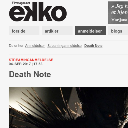
forside
artikler
anmeldelser
blogs
Du er her:
Anmeldelser
|
Streaminganmeldelse
|
Death Note
STREAMINGANMELDELSE
04. SEP. 2017 | 17:53
Death Note