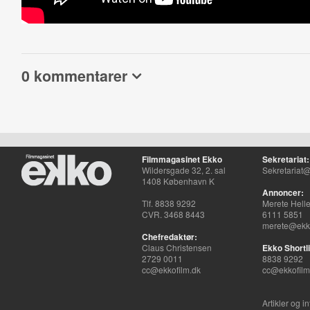
0 kommentarer
Filmmagasinet Ekko
Sekretariat:
Wildersgade 32, 2. sal
Sekretariat@
1408 København K
Annoncer:
Tlf. 8838 9292
Merete Hell
CVR. 3468 8443
6111 5851
merete@ekko
Chefredaktør:
Claus Christensen
Ekko Shortli
2729 0011
8838 9292
cc@ekkofilm.dk
cc@ekkofilm
Artikler og i