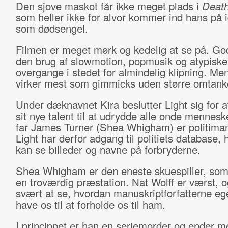
Den sjove maskot får ikke meget plads i
Death
som heller ikke for alvor kommer ind hans på i
som dødsengel.
Filmen er meget mørk og kedelig at se på. Go
den brug af slowmotion, popmusik og atypiske
overgange i stedet for almindelig klipning. Me
virker mest som gimmicks uden større omtank
Under dæknavnet Kira beslutter Light sig for a
sit nye talent til at udrydde alle onde mennes
far James Turner (Shea Whigham) er politima
Light har derfor adgang til politiets database, 
kan se billeder og navne på forbryderne.
Shea Whigham er den eneste skuespiller, som
en troværdig præstation. Nat Wolff er værst, o
svært at se, hvordan manuskriptforfatterne egen
have os til at forholde os til ham.
I princippet er han en seriemorder og ender m