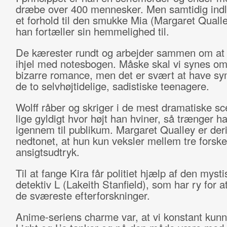
dræbe over 400 mennesker. Men samtidig ind
et forhold til den smukke Mia (Margaret Quall
han fortæller sin hemmelighed til.
De kærester rundt og arbejder sammen om at s
ihjel med notesbogen. Måske skal vi synes om
bizarre romance, men det er svært at have sym
de to selvhøjtidelige, sadistiske teenagere.
Wolff råber og skriger i de mest dramatiske s
lige gyldigt hvor højt han hviner, så trænger h
igennem til publikum. Margaret Qualley er de
nedtonet, at hun kun veksler mellem tre forske
ansigtsudtryk.
Til at fange Kira får politiet hjælp af den mysti
detektiv L (Lakeith Stanfield), som har ry for a
de sværeste efterforskninger.
Anime-seriens charme var, at vi konstant kun