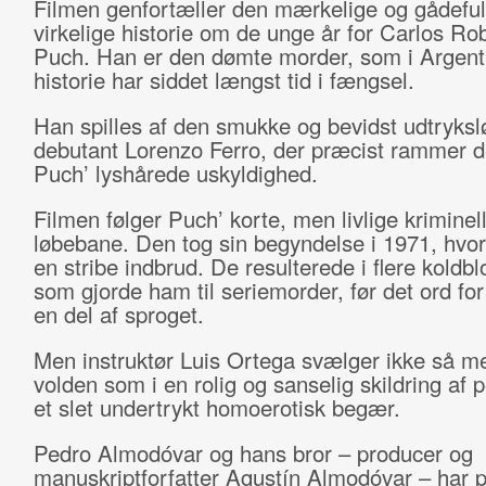
Filmen genfortæller den mærkelige og gådefu
virkelige historie om de unge år for Carlos Ro
Puch. Han er den dømte morder, som i Argent
historie har siddet længst tid i fængsel.
Han spilles af den smukke og bevidst udtryksl
debutant Lorenzo Ferro, der præcist rammer 
Puch’ lyshårede uskyldighed.
Filmen følger Puch’ korte, men livlige kriminel
løbebane. Den tog sin begyndelse i 1971, hvor
en stribe indbrud. De resulterede i flere koldbl
som gjorde ham til seriemorder, før det ord for
en del af sproget.
Men instruktør Luis Ortega svælger ikke så me
volden som i en rolig og sanselig skildring af 
et slet undertrykt homoerotisk begær.
Pedro Almodóvar og hans bror – producer og
manuskriptforfatter Agustín Almodóvar – har 