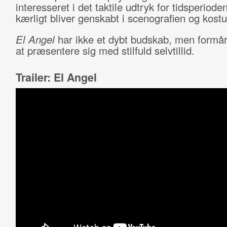
interesseret i det taktile udtryk for tidsperiode
kærligt bliver genskabt i scenografien og kos
El Angel
har ikke et dybt budskab, men formår 
at præsentere sig med stilfuld selvtillid.
Trailer: El Angel