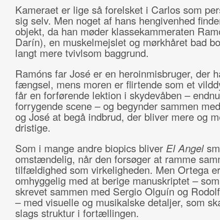
Kameraet er lige så forelsket i Carlos som per
sig selv. Men noget af hans hengivenhed finde
objekt, da han møder klassekammeraten Ram
Darín), en muskelmejslet og mørkhåret bad b
langt mere tvivlsom baggrund.
Ramóns far José er en heroinmisbruger, der ha
fængsel, mens moren er flirtende som et vildd
får en forførende lektion i skydevåben – endn
forrygende scene – og begynder sammen me
og José at begå indbrud, der bliver mere og m
dristige.
Som i mange andre biopics bliver
El Angel
smø
omstændelig, når den forsøger at ramme sam
tilfældighed som virkeligheden. Men Ortega er
omhyggelig med at berige manuskriptet – som
skrevet sammen med Sergio Olguín og Rodolf
– med visuelle og musikalske detaljer, som sk
slags struktur i fortællingen.