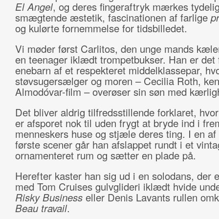
El Angel
, og deres fingeraftryk mærkes tydelig
smægtende æstetik, fascinationen af farlige
p
og kulørte fornemmelse for tidsbilledet.
Vi møder først Carlitos, den unge mands kæl
en teenager iklædt trompetbukser. Han er det
enebarn af et respekteret middelklassepar, hvo
støvsugersælger og moren – Cecilia Roth, kend
Almodóvar-film – overøser sin søn med kærli
Det bliver aldrig tilfredsstillende forklaret, hvo
er afsporet nok til uden frygt at bryde ind i f
menneskers huse og stjæle deres ting. I en af 
første scener går han afslappet rundt i et vinta
ornamenteret rum og sætter en plade på.
Herefter kaster han sig ud i en solodans, der 
med Tom Cruises gulvglideri iklædt hvide unde
Risky Business
eller Denis Lavants rullen omk
Beau travail
.