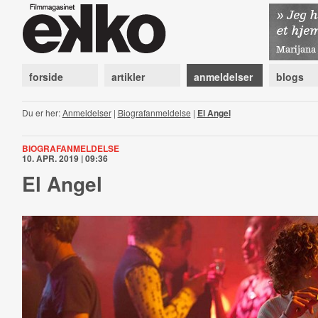
forside
artikler
anmeldelser
blogs
Du er her:
Anmeldelser
|
Biografanmeldelse
|
El Angel
BIOGRAFANMELDELSE
10. APR. 2019 | 09:36
El Angel