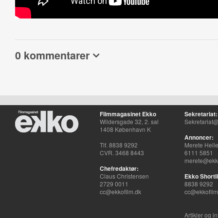
0 kommentarer
Filmmagasinet Ekko
Sekretariat:
Wildersgade 32, 2. sal
Sekretariat@
1408 København K
Annoncer:
Tlf. 8838 9292
Merete Hell
CVR. 3468 8443
6111 5851
merete@ekko
Chefredaktør:
Claus Christensen
Ekko Shortli
2729 0011
8838 9292
cc@ekkofilm.dk
cc@ekkofilm
Artikler og i