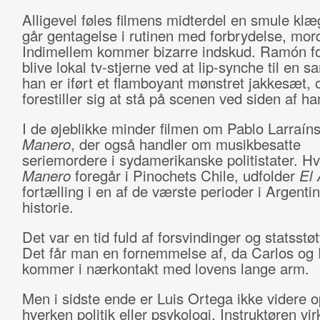
Alligevel føles filmens midterdel en smule klæ
går gentagelse i rutinen med forbrydelse, mor
Indimellem kommer bizarre indskud. Ramón fo
blive lokal tv-stjerne ved at lip-synche til en 
han er iført et flamboyant mønstret jakkesæt, 
forestiller sig at stå på scenen ved siden af h
I de øjeblikke minder filmen om Pablo Larraín
Manero
, der også handler om musikbesatte
seriemordere i sydamerikanske politistater. H
Manero
foregår i Pinochets Chile, udfolder
El 
fortælling i en af de værste perioder i Argenti
historie.
Det var en tid fuld af forsvindinger og statsstøtt
Det får man en fornemmelse af, da Carlos o
kommer i nærkontakt med lovens lange arm.
Men i sidste ende er Luis Ortega ikke videre o
hverken politik eller psykologi. Instruktøren vi