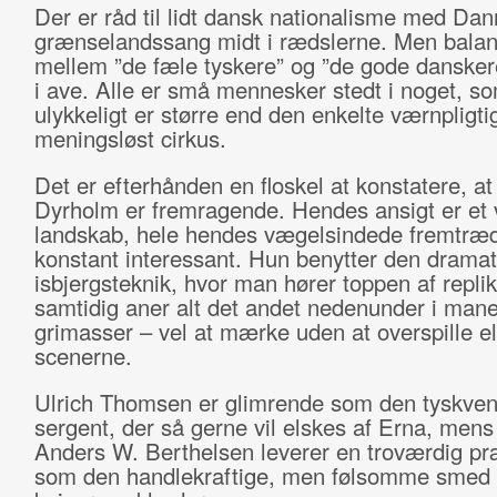
Der er råd til lidt dansk nationalisme med Da
grænselandssang midt i rædslerne. Men bala
mellem ”de fæle tyskere” og ”de gode danskere
i ave. Alle er små mennesker stedt i noget, s
ulykkeligt er større end den enkelte værnpligtig
meningsløst cirkus.
Det er efterhånden en floskel at konstatere, at
Dyrholm er fremragende. Hendes ansigt er et
landskab, hele hendes vægelsindede fremtræ
konstant interessant. Hun benytter den dramat
isbjergsteknik, hvor man hører toppen af repli
samtidig aner alt det andet nedenunder i mane
grimasser – vel at mærke uden at overspille el
scenerne.
Ulrich Thomsen er glimrende som den tyskven
sergent, der så gerne vil elskes af Erna, men
Anders W. Berthelsen leverer en troværdig pr
som den handlekraftige, men følsomme smed f