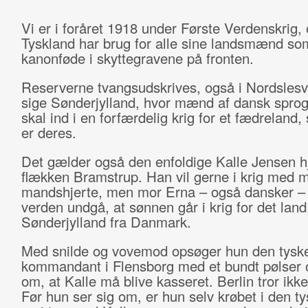
Vi er i foråret 1918 under Første Verdenskrig,
Tyskland har brug for alle sine landsmænd so
kanonføde i skyttegravene på fronten.
Reserverne tvangsudskrives, også i Nordslesvig
sige Sønderjylland, hvor mænd af dansk sprog
skal ind i en forfærdelig krig for et fædreland,
er deres.
Det gælder også den enfoldige Kalle Jensen 
flækken Bramstrup. Han vil gerne i krig med 
mandshjerte, men mor Erna – også dansker – vil
verden undgå, at sønnen går i krig for det lan
Sønderjylland fra Danmark.
Med snilde og vovemod opsøger hun den tysk
kommandant i Flensborg med et bundt pølser 
om, at Kalle må blive kasseret. Berlin tror ikke
Før hun ser sig om, er hun selv krøbet i den ty