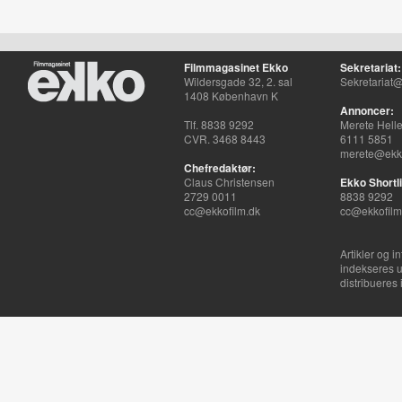
Filmmagasinet Ekko
Sekretariat:
Wildersgade 32, 2. sal
Sekretariat@
1408 København K
Annoncer:
Tlf. 8838 9292
Merete Hell
CVR. 3468 8443
6111 5851
merete@ekko
Chefredaktør:
Claus Christensen
Ekko Shortli
2729 0011
8838 9292
cc@ekkofilm.dk
cc@ekkofilm
Artikler og i
indekseres u
distribueres