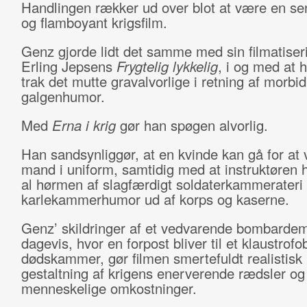
Handlingen rækker ud over blot at være en se
og flamboyant krigsfilm.
Genz gjorde lidt det samme med sin filmatiser
Erling Jepsens
Frygtelig lykkelig
, i og med at h
trak det mutte gravalvorlige i retning af morbid
galgenhumor.
Med
Erna i krig
gør han spøgen alvorlig.
Han sandsynliggør, at en kvinde kan gå for at
mand i uniform, samtidig med at instruktøren 
al hørmen af slagfærdigt soldaterkammerateri
karlekammerhumor ud af korps og kaserne.
Genz’ skildringer af et vedvarende bombardem
dagevis, hvor en forpost bliver til et klaustrofo
dødskammer, gør filmen smertefuldt realistisk i
gestaltning af krigens enerverende rædsler og
menneskelige omkostninger.