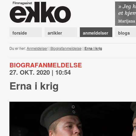
forside
artikler
anmeldelser
blogs
Du er her:
Anmeldelser
|
Biografanmeldelse
|
Erna i krig
BIOGRAFANMELDELSE
27. OKT. 2020 | 10:54
Erna i krig