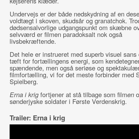
kejserens klæder.
Undervejs er der både nedskydning af en dese
voldtægt i skoven, skudsår og granatchok. Trod
dødsensalvorlige udgangspunkt om skæbne ov
selvværd er filmen paradoksalt nok også
livsbekræftende.
Det hele er instrueret med superb visuel sans
tæft for fortællingens energi, som kendetegne
spændende, men også seriøse og spektakulæ
filmfortælling, vi for det meste forbinder med 
Spielberg.
Erna i krig
fortjener at stå tilbage som film
en
sønderjyske soldater i Første Verdenskrig.
Trailer: Erna i krig