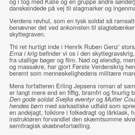
og i tog med Kalle og en gruppe andre sønder
dansksindede på vej til slagmarker og ingenm
Verdens røvhul, som en tysk soldat så ramsalt
benævner det ved ankomsten til slagtebænken
skyttegraven.
Thi ret hurtigt inde i Henrik Ruben Genz’ stor
Erna i krig
befinder vi os i den skyttegravskrig,
fra utallige bøger og film. Nød og elendig, me
og massakre, har gjort Første Verdenskrig hero
berømt som menneskelighedens militære mare
Mens forfatteren Erling Jepsens roman af sa
er langt mere end en fiffig, bramfri og finurlig 
Den gode soldat Svejks eventyr
og
Mutter Cou
hendes børn
med sarkastiske udfald som spre
en andejagt, folklore i folkedragt og lårklask, h
instruktøren forvandlet den skæmtsomme skrøn
semitragisk skæbnefortælling.