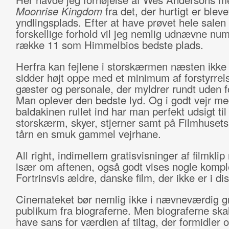
Moonrise Kingdom
fra det, der hurtigt er blev
yndlingsplads. Efter at have prøvet hele salen
forskellige forhold vil jeg nemlig udnævne nu
række 11 som Himmelbios bedste plads.
Herfra kan fejlene i storskærmen næsten ikke
sidder højt oppe med et minimum af forstyrrels
gæster og personale, der myldrer rundt uden f
Man oplever den bedste lyd. Og i godt vejr m
baldakinen rullet ind har man perfekt udsigt til
storskærm, skyer, stjerner samt på Filmhusets
tårn en smuk gammel vejrhane.
All right, indimellem gratisvisninger af filmklip
især om aftenen, også godt vises nogle komple
Fortrinsvis ældre, danske film, der ikke er i dis
Cinemateket bør nemlig ikke i nævneværdig g
publikum fra biograferne. Men biograferne ska
have sans for værdien af tiltag, der formidler 