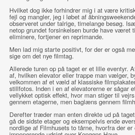
Hvilket dog ikke forhindrer mig i at være kritis
fejl og mangler, jeg i løbet af åbningsweekend
observeret under talrige, timelange besøg. Isæ
netop grundet forsinkelsen burde have været tid
eliminere, fortjener en reprimande.
Men lad mig starte positivt, for der er også me
sige om det nye filmtag.
Allerede turen op på taget er et lille eventyr. 
af, hvilken elevator eller trappe man vælger,
velkommen af et væld af klassiske filmplakate
stillfotos. Inden i en af elevatorerne er sågar e
vellykket optisk effekt, hvor man stiger til vejrs
gennem etagerne, men baglæns gennem filmhi
Derefter træder man enten direkte ud på taget 
gå de sidste etager og eksempelvis ende øvers
nordlige af Filmhusets to tårne, hvorfra der er
imponerende udsigt over Kongens Have.