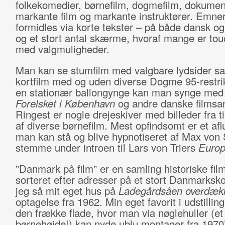
folkekomedier, børnefilm, dogmefilm, dokument
markante film og markante instruktører. Emne
formidles via korte tekster – på både dansk og
og et stort antal skærme, hvoraf mange er to
med valgmuligheder.
Man kan se stumfilm med valgbare lydsider s
kortfilm med og uden diverse Dogme 95-restrik
en stationær ballongynge kan man synge med
Forelsket i København
og andre danske filmsa
Ringest er nogle drejeskiver med billeder fra ti
af diverse børnefilm. Mest opfindsomt er et afl
man kan stå og blive hypnotiseret af Max vo
stemme under introen til Lars von Triers
Euro
”Danmark på film” er en samling historiske film
sorteret efter adresser på et stort Danmarksko
jeg så mit eget hus på
Ladegårdsåen overdæk
optagelse fra 1962. Min eget favorit i udstillin
den frække flade, hvor man via nøglehuller (et
børnehøjde!) kan nyde ublu montager fra 1970