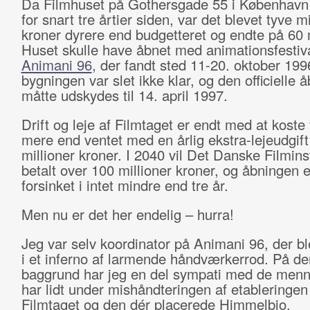
Da Filmhuset på Gothersgade 55 i København
for snart tre årtier siden, var det blevet tyve mi
kroner dyrere end budgetteret og endte på 60 m
Huset skulle have åbnet med animationsfestiv
Animani 96
, der fandt sted 11-20. oktober 19
bygningen var slet ikke klar, og den officielle 
måtte udskydes til 14. april 1997.
Drift og leje af Filmtaget er endt med at koste
mere end ventet med en årlig ekstra-lejeudgift
millioner kroner. I 2040 vil Det Danske Filmins
betalt over 100 millioner kroner, og åbningen e
forsinket i intet mindre end tre år.
Men nu er det her endelig – hurra!
Jeg var selv koordinator på Animani 96, der ble
i et inferno af larmende håndværkerrod. På de
baggrund har jeg en del sympati med de menn
har lidt under mishåndteringen af etableringen
Filmtaget og den dér placerede Himmelbio.