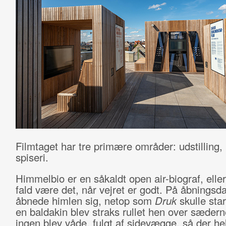
Filmtaget har tre primære områder: udstilling, 
spiseri.
Himmelbio er en såkaldt open air-biograf, eller 
fald være det, når vejret er godt. På åbningsd
åbnede himlen sig, netop som
Druk
skulle sta
en baldakin blev straks rullet hen over sædern
ingen blev våde, fulgt af sidevægge, så der hel