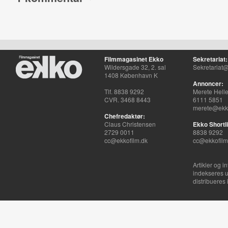
Filmmagasinet Ekko
Sekretariat:
Wildersgade 32, 2. sal
Sekretariat@
1408 København K
Annoncer:
Tlf. 8838 9292
Merete Hell
CVR. 3468 8443
6111 5851
merete@ekko
Chefredaktør:
Claus Christensen
Ekko Shortli
2729 0011
8838 9292
cc@ekkofilm.dk
cc@ekkofilm
Artikler og i
indekseres u
distribueres