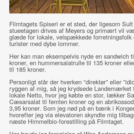
Filmtagets Spiseri er et sted, der ligesom Sult 
stueetagen drives af Meyers og primært vil vær
glæde for lokale, velspækkede forretningsfolk 
turister med dybe lommer.
Her kan man eksempelvis nyde en sandwich ti
kroner, en hummersalatrulle til 135 kroner elle
til 185 kroner.
Personligt står der hverken ”direktør” eller ”idi
ryggen af mig, så jeg krydsede Landemærket t
lokale Netto, hvor jeg købte en stor, lækker S
Cæsarsalat til femten kroner og en abrikossod
3,95 kroner. Som jeg nød på en bænk i Konge
hvorefter jeg via elevatoren skyndte mig tilbage
næste Himmelbio-forestilling på Filmtaget.
Her havde jeg fornøjelse af Wes Andersons me