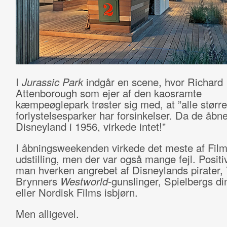
I
Jurassic Park
indgår en scene, hvor Richard
Attenborough som ejer af den kaosramte
kæmpeøglepark trøster sig med, at ”alle større
forlystelsesparker har forsinkelser. Da de åbn
Disneyland i 1956, virkede intet!”
I åbningsweekenden virkede det meste af Film
udstilling, men der var også mange fejl. Positiv
man hverken angrebet af Disneylands pirater, 
Brynners
Westworld
-gunslinger, Spielbergs d
eller Nordisk Films isbjørn.
Men alligevel.