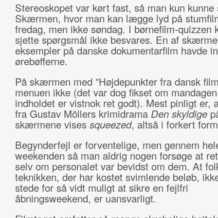
Stereoskopet var kørt fast, så man kun kunne 
Skærmen, hvor man kan lægge lyd på stumfilm
fredag, men ikke søndag. I børnefilm-quizzen 
sjette spørgsmål ikke besvares. En af skærm
eksempler på danske dokumentarfilm havde ing
ørebøfferne.
På skærmen med ”Højdepunkter fra dansk film
menuen ikke (det var dog fikset om mandagen
indholdet er vistnok ret godt). Mest pinligt er, a
fra Gustav Möllers krimidrama
Den skyldige
på
skærmene vises
squeezed
, altså i forkert for
Begynderfejl er forventelige, men gennem hel
weekenden så man aldrig nogen forsøge at rett
selv om personalet var bevidst om dem. At fo
teknikken, der har kostet svimlende beløb, ikke 
stede for så vidt muligt at sikre en fejlfri
åbningsweekend, er uansvarligt.