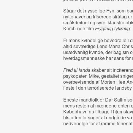
Sågar det nysselige Fyn, som ba
nyttehaver og friserede stråtag e
småkriminel og syret klaustrofob
Korch-noir-film
Frygtelig lykkelig.
Filmens kvindelige hovedrolle i 
altid seværdige Lene Maria Christ
usædvanlig kvinde, der bag sin
hverdagsmenneske har sans for 
Fred til lands
skaber sit inciterende
psykopaten Mike, gestaltet snige
overbevisende af Morten Hee An
fleste i den terroriserede landsb
Eneste mandfolk er Dar Salim so
mens resten af mændene enten er s
København nu tilbage i hjemstav
historien forsøger at undgå de væ
nødvendige for at ramme toner af