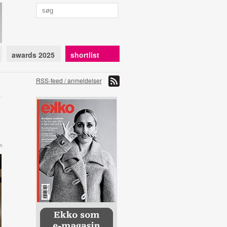
awards 2025
shortlist
RSS-feed / anmeldelser
n