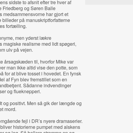
s sidste to afsnit efter tre hver af
e Friedberg og Søren Balle
ns medsammensvorne har gjort et
e billeder på manuskriptforfatterne
s fortælling.
nonyme, men yderst lækre
ns magiske realisme med lidt spøgeri,
om ulv på vejen.
e årsagskæden til, hvorfor Mike var
er man ikke altid vise den potte, som
for at blive tosset i hovedet. En fynsk
del af Fyn blev fremstillet som en
landbetjent. Sådanne indvendinger
ser og flueknepperi.
dt og positivt. Men så gik der længde og
et mord.
emgående fejl i DR’s nyere dramaserier.
bliver historierne pumpet med alskens
ver og lag. Så hellere stramme op og