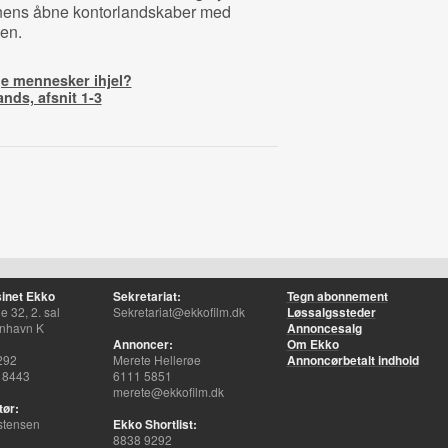
tionens åbne kontorlandskaber med
en.
ge mennesker ihjel?
ands, afsnit 1-3
inet Ekko
Sekretariat:
Tegn abonnement
 32, 2. sal
Sekretariat@ekkofilm.dk
Løssalgssteder
nhavn K
Annoncesalg
Annoncer:
Om Ekko
292
Merete Hellerøe
Annoncørbetalt indhold
 8443
6111 5851
merete@ekkofilm.dk
tør:
stensen
Ekko Shortlist:
8838 9292