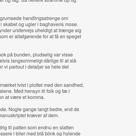
re grumsede handlingsstrenge om
er i skabet og ugler i baghavens mose.
der undervejs uheldigt at trænge sig
om er altafgørende for at få en speget
nok på bunden, pludselig var visse
tvis langsommeligt dårlige til at slå
i partout i detaljer se hele det
dmærket tvist i plottet med den sandhed,
lene. Med hensyn til folk og fæ i
un at være et komma.
ende. Nogle gange langt bedre, end de
manuskriptet kræver af dem.
rig til patten som endnu en slatten
issere i biler med blå blink og hylende