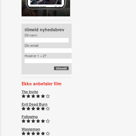
tilmeld nyhedsbrev
Dit navn:
Din email:
Hvad er 1 + 2?
Ekko anbefaler film
The Invite
Evil Dead Burn
Following
Wasteman