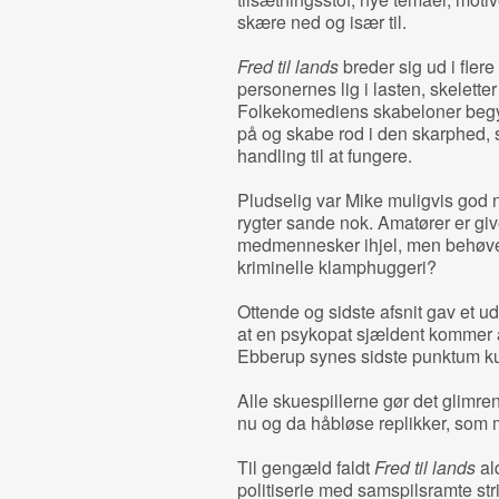
skære ned og især til.
Fred til lands
breder sig ud i fle
personernes lig i lasten, skelett
Folkekomediens skabeloner begyn
på og skabe rod i den skarphed, s
handling til at fungere.
Pludselig var Mike muligvis god 
rygter sande nok. Amatører er give
medmennesker ihjel, men behøver v
kriminelle klamphuggeri?
Ottende og sidste afsnit gav et u
at en psykopat sjældent kommer a
Ebberup synes sidste punktum k
Alle skuespillerne gør det glimr
nu og da håbløse replikker, som 
Til gengæld faldt
Fred til lands
ald
politiserie med samspilsramte str