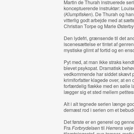
Martin de Thurah instruerede serien
konceptuerende instruktør: Louis
(
Klumpfisken
). De Thurah og ha
vitterlig godt arbejde med at sætt
Christian Torpe og Marie Østerbye
Den lydefri, grænsende til det a
iscenesættelse er tintet af genre
mystiske glimt af fortid og en ens
Pyt med, at man ikke straks kendt
blevet psykopat. Dramatisk behøv
vedkommende har siddet skævt på 
krimiforfatter klagede over, at en 
forfærdelig flække med en sølle 
lægger sig et sted mellem petites
Alt i alt tegnede serien længe go
dernæst rod i serien om et bebud
Det første er en generel og genn
Fra
Forbrydelsen
til
Herrens veje
tilsætningsstof, nye temaer, moti