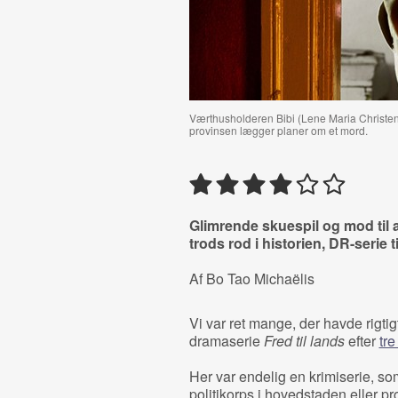
Værthusholderen Bibi (Lene Maria Christen
provinsen lægger planer om et mord.
Glimrende skuespil og mod til 
trods rod i historien, DR-serie t
Af Bo Tao Michaëlis
Vi var ret mange, der havde rigtig
dramaserie
Fred til lands
efter
tre
Her var endelig en krimiserie, som
politikorps i hovedstaden eller p