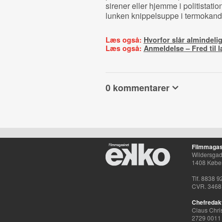
sirener eller hjemme i politista
lunken knippelsuppe i termokand
Læs også:
Hvorfor slår almindeli
Læs også:
Anmeldelse – Fred til l
0 kommentarer
Filmmagas
Wildersgade
1408 Købe
Tlf. 8838 9
CVR. 3468
Chefredak
Claus Chri
2729 0011