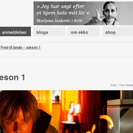
anmeldelser
blogs
om ekko
shop
|
Fred til lands – sæson 1
sæson 1
Foto | Tine Harde