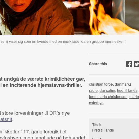
sen) viser sig som en kvinde med en mørk side, da en gruppe mennesker i
Share this
at undgå de værste krimiklichéer gør,
il en inciterende hjemstavns-thriller.
christian torpe
,
danmarks
radio
,
dar salim
,
fred til lands
,
lene maria christensen
,
marie
østerbye
t store forventninger til DR’s nye
 afsnit
.
Titel:
Fred til lands
 ikke for 117. gang foregik i et
rovinsbyen, men langt ude på bøhlandet.