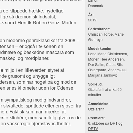
Land:
Danmark
g de klippede hække, nydelige
År:
r lige så dæmonisk indspist,
2019
isk som i Henrik Ruben Genz’ Morten
Serieskaber:
Christian Torpe, Marie
den moderne genreklassiker fra 2008 –
Østerbye
ensen – er også i tv-serien en
Medvirkende:
 ordinære og beskedne mascara som
Lene Maria Christensen,
maskepi og mordplaner.
Morten Hee Andersen,
Dar Salim,
Claus Riis
 miljø i en lilleverden styret af
Østergaard,
Anders Juul,
nde grusomt og uhyggeligt
Marijana Jankovic
dersen, som har noget på og mod de
Spilletid:
y en snes kilometer uden for Odense.
Otte afsnit af cirka 60
minutter
m sympatisk og modig indvandrer,
Anmeldelse:
kvattede, sprittede eller en sjover fra
Otte afsnit
nen. Faktisk kan man mærke, at
rste klichéer, men samtidig giver os de
Premiere:
 en vaskeægte hjemstavns-thriller.
6. oktober på DR1 og
DRTV