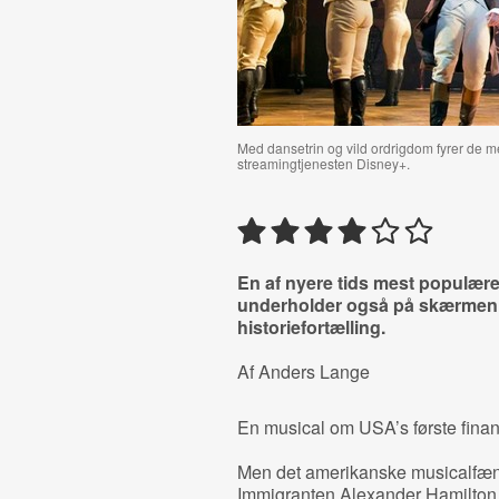
Med dansetrin og vild ordrigdom fyrer de m
streamingtjenesten Disney+.
En af nyere tids mest populær
underholder også på skærmen m
historiefortælling.
Af Anders Lange
En musical om USA’s første finans
Men det amerikanske musicalf
Immigranten Alexander Hamilton fi