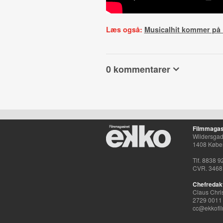
Læs også:
Musicalhit kommer på
0 kommentarer
Filmmagas
Wildersgade
1408 Købe
Tlf. 8838 9
CVR. 3468
Chefredak
Claus Chri
2729 0011
cc@ekkofil