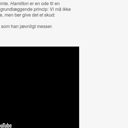
inte.
Hamilton
er en ode til en
t grundlæggende princip: Vi må ikke
e, men bør give det et skud:
” som han jævnligt messer.