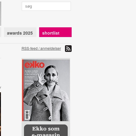
awards 2025
shortlist
RSS-feed / anmeldelser
y