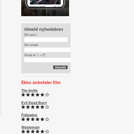
tilmeld nyhedsbrev
Dit navn:
Din email:
Hvad er 1 + 2?
Ekko anbefaler film
The Invite
Evil Dead Burn
Following
Wasteman