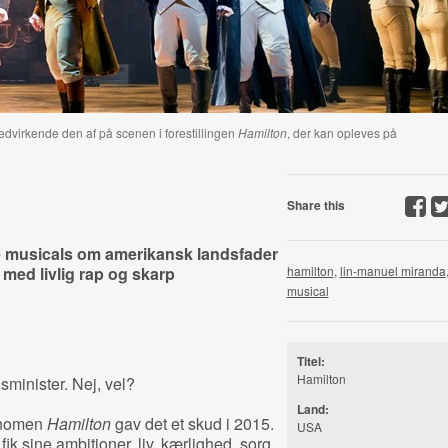
edvirkende den af på scenen i forestillingen
Hamilton
, der kan opleves på
Share this
e musicals om amerikansk landsfader
ed livlig rap og skarp
hamilton
,
lin-manuel miranda
musical
Titel:
Hamilton
minister. Nej, vel?
Land:
ænomen
Hamilton
gav det et skud i 2015.
USA
k sine ambitioner, liv, kærlighed, sorg,