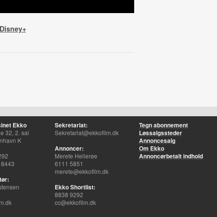
 Disney+
inet Ekko
Sekretariat:
Tegn abonnement
 32, 2. sal
Sekretariat@ekkofilm.dk
Løssalgssteder
nhavn K
Annoncesalg
Annoncer:
Om Ekko
292
Merete Hellerøe
Annoncørbetalt indhold
 8443
6111 5851
merete@ekkofilm.dk
tør:
stensen
Ekko Shortlist:
8838 9292
m.dk
cc@ekkofilm.dk