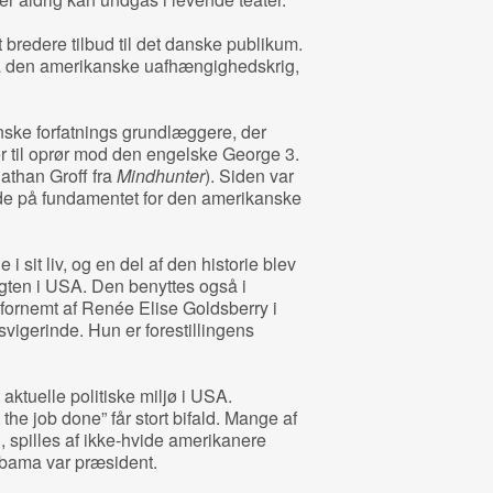
 bredere tilbud til det danske publikum.
på den amerikanske uafhængighedskrig,
ske forfatnings grundlæggere, der
 til oprør mod den engelske George 3.
nathan Groff fra
Mindhunter
). Siden var
ende på fundamentet for den amerikanske
i sit liv, og en del af den historie blev
gten i USA. Den benyttes også i
 fornemt af Renée Elise Goldsberry i
vigerinde. Hun er forestillingens
 aktuelle politiske miljø i USA.
e job done” får stort bifald. Mange af
 spilles af ikke-hvide amerikanere
bama var præsident.