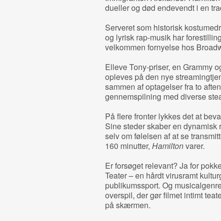
dueller og død endevendt i en tra
Serveret som historisk kostumed
og lyrisk rap-musik har forestilli
velkommen fornyelse hos Broad
Elleve Tony-priser, en Grammy og
opleves på den nye streamingtje
sammen af optagelser fra to afte
gennemspilning med diverse ste
På flere fronter lykkes det at be
Sine steder skaber en dynamisk r
selv om følelsen af at se transmitte
160 minutter,
Hamilton
varer.
Er forsøget relevant? Ja for pokker
Teater – en hårdt virusramt kultu
publikumssport. Og musicalgenre
overspil, der gør filmet intimt teate
på skærmen.