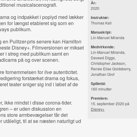
År:
ditionel musicalscenografi.
2020
rama og indpakket i poplyd med lækker
Instruktør:
ngen for længst etableret sig som en
Thomas Kail
ways publikum.
Manuskript:
Lin-Manuel Miranda
 en Pulitzer-pris senere kan
Hamilton
neste Disney+. Filmversionen er mikset
Medvirkende:
Lin-Manuel Miranda,
ner i streg med publikum samt en
Daveed Diggs,
adicams på og over scenen.
Christopher Jackson,
Renée Elise Goldsberry,
vare fornemmelsen for
live
autenticitet.
Jonathan Grof
edigering forstærket drama og fokus,
ret teater sniger sig ind i løbet af de
Spilletid:
160 minutter
Premiere:
, ikke mindst i disse corona-tider.
15. september 2020 på
rgren – er uden diskussion en
Disney+
ns store armbevægelser får det
r utåleligt, til at se næsten naturligt ud