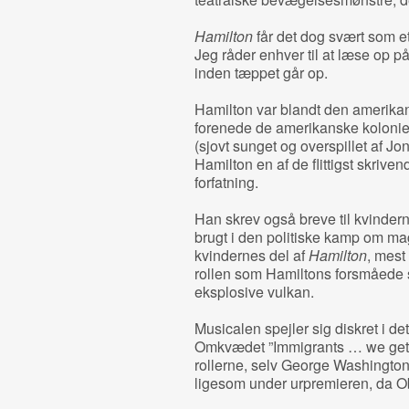
Hamilton
får det dog svært som et
Jeg råder enhver til at læse op 
inden tæppet går op.
Hamilton var blandt den amerikan
forenede de amerikanske kolonier
(sjovt sunget og overspillet af Jo
Hamilton en af de flittigst skriv
forfatning.
Han skrev også breve til kvinderne 
brugt i den politiske kamp om ma
kvindernes del af
Hamilton
, mest
rollen som Hamiltons forsmåede s
eksplosive vulkan.
Musicalen spejler sig diskret i det
Omkvædet ”Immigrants … we get th
rollerne, selv George Washington,
ligesom under urpremieren, da O