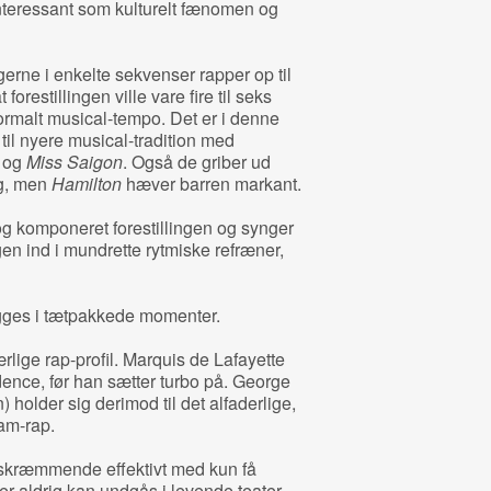
nteressant som kulturelt fænomen og
gerne i enkelte sekvenser rapper op til
forestillingen ville vare fire til seks
ormalt musical-tempo. Det er i denne
til nyere musical-tradition med
og
Miss Saigon
. Også de griber ud
ng, men
Hamilton
hæver barren markant.
g komponeret forestillingen og synger
igen ind i mundrette rytmiske refræner,
bygges i tætpakkede momenter.
ærlige rap-profil. Marquis de Lafayette
adence, før han sætter turbo på. George
holder sig derimod til det alfaderlige,
am-rap.
 skræmmende effektivt med kun få
r aldrig kan undgås i levende teater.