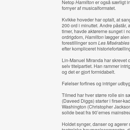
Netop
Hamilton
er også særligt i
fornyer af musicalformatet.
Kvikke hoveder har optalt, at san
200 ord i minuttet. Andre påstår, at 
timer, havde aktørerne sunget i n
ordrigdom,
Hamilton
lægger alen 
forestillinger som
Les Misérables
efter kompliceret historiefortælli
Lin-Manuel Miranda har skrevet o
selv titelpartiet. Han rammer intr
og det er gjort formidabelt.
Følelser forfines og intriger ud
Tilmed har hver større rolle sin s
(Daveed Diggs) starter i firser-k
Washington (Christopher Jackson) 
solide beat fra 90’ernes mainstre
Holdet synger, danser og agerer
teatralske bevægelsesmønstre, de