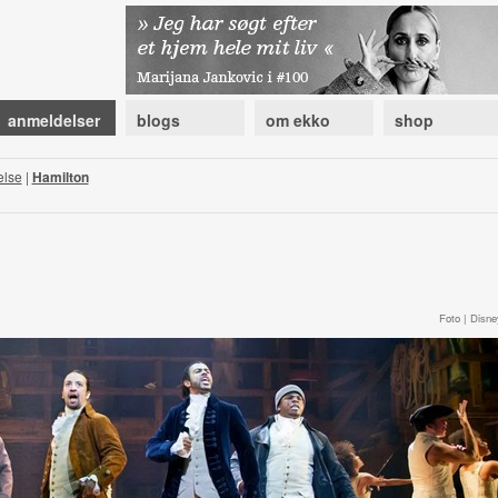
anmeldelser
blogs
om ekko
shop
else
|
Hamilton
Foto | Disne