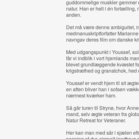
guddommelige muskler gemmer der
natur. Han er helt i én fortællin
anden.
Det må være denne ambiguitet, in
medmanuskriptforfatter Marianne
navngav deres film om danske kr
Med udgangspunkt i Youssef, sold
får vi indblik i vort hjemlands ma
blevet grundlæggende kvæstet for 
krigstræthed og granatchok, hed de
Youssef er vendt hjem til sit æg
en aften bliver han i sofaen vækk
nærmest kværker ham.
Så går turen til Strynø, hvor An
mand, selv ægte veteran fra globa
Natur Retreat for Veteraner.
Her kan man med sår i sjælen efter
pasning af dyr, simpelt landbrug 