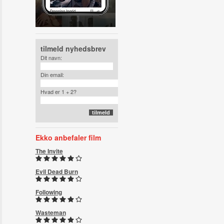
tilmeld nyhedsbrev
Dit navn:
Din email:
Hvad er 1 + 2?
Ekko anbefaler film
The Invite
Evil Dead Burn
Following
Wasteman