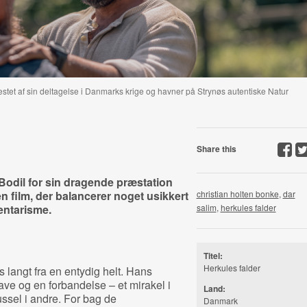
stet af sin deltagelse i Danmarks krige og havner på Strynøs autentiske Natur
Share this
 Bodil for sin dragende præstation
n film, der balancerer noget usikkert
christian holten bonke
,
dar
ntarisme.
salim
,
herkules falder
Titel:
Herkules falder
 langt fra en entydig helt. Hans
ave og en forbandelse – et mirakel i
Land:
sel i andre. For bag de
Danmark