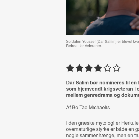
Soldaten Youssef (Dar Saliim) er blevet kvæ
Retreat for Veteraner.
Dar Salim bør nomineres til en
som hjemvendt krigsveteran i e
mellem genredrama og dokume
Af Bo Tao Michaëlis
I den græske mytologi er Herkules
overnaturlige styrke er både en g
nogle sammenhænge, men en trus