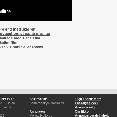
ere end instruktøren”
roducent om at sætte grænse
 ballade med Dar Salim
Salim-film
var visionær eller tosset
inet Ekko
Sekretariat:
Tegn abonnement
 32, 2. sal
Sekretariat@ekkofilm.dk
Løssalgssteder
nhavn K
Annoncesalg
Annoncer:
Om Ekko
292
Merete Hellerøe
Annoncørbetalt indhold