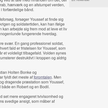
 Drab, hærværk og en afstumpet verden,
i forfærdelige bånd.
dsforsøg, forsøger Youssef at finde sig
krigen og soldatertiden, kan han ifølge
 kan arbejde sig frem mod at leve et liv
n nogenlunde fungerende hverdag.
såre svær. En gang professionel soldat,
hvert fald er fristelsen for Youssef, som
får et voldeligt tilbagefald. Volden synes
msterer destruktivt i kroppen og aldrig
istian Holten Bonke og
r fyldt det meste af
foromtalen
. Men
s og dragende præstation som Youssef,
il både en Robert og en Bodil.
ed set mere engageret tvivlsomhed og
ims svedige ansigt, som måber af