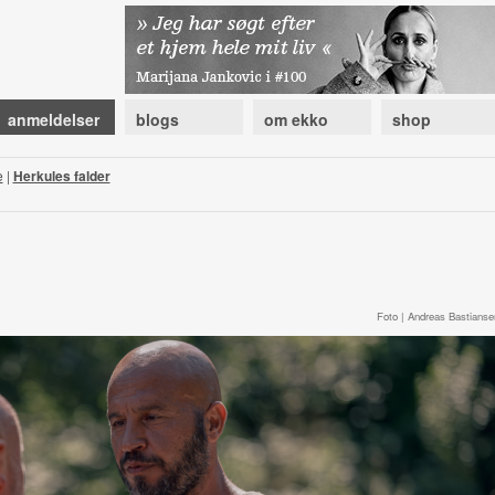
anmeldelser
blogs
om ekko
shop
e
|
Herkules falder
Foto | Andreas Bastianse