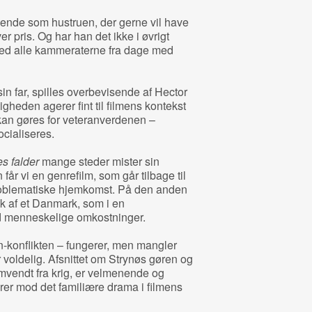
gende som hustruen, der gerne vil have
r pris. Og har han det ikke i øvrigt
d alle kammeraterne fra dage med
in far, spilles overbevisende af Hector
igheden agerer fint til filmens kontekst
kan gøres for veteranverdenen –
cialiseres.
s falder
mange steder mister sin
år vi en genrefilm, som går tilbage til
roblematiske hjemkomst. På den anden
tryk af et Danmark, som i en
d menneskelige omkostninger.
n-konflikten – fungerer, men mangler
er voldelig. Afsnittet om Strynøs gøren og
mvendt fra krig, er velmenende og
rer mod det familiære drama i filmens