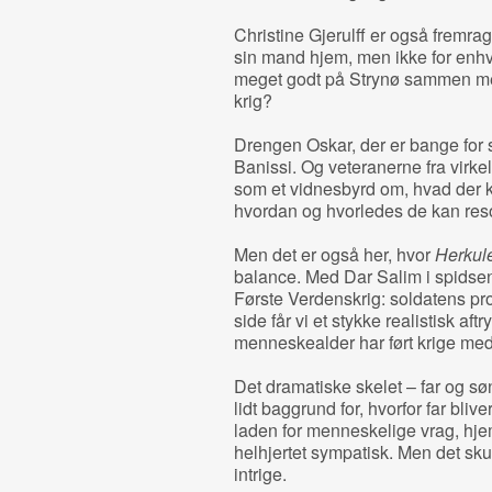
Christine Gjerulff er også fremra
sin mand hjem, men ikke for enhve
meget godt på Strynø sammen me
krig?
Drengen Oskar, der er bange for s
Banissi. Og veteranerne fra virkel
som et vidnesbyrd om, hvad der 
hvordan og hvorledes de kan reso
Men det er også her, hvor
Herkule
balance. Med Dar Salim i spidsen f
Første Verdenskrig: soldatens p
side får vi et stykke realistisk af
menneskealder har ført krige me
Det dramatiske skelet – far og sø
lidt baggrund for, hvorfor far bliv
laden for menneskelige vrag, hje
helhjertet sympatisk. Men det sku
intrige.