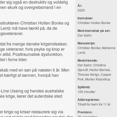
 sig også en destruktiv og voldelig
År:
g, men skurk og overgrebsmand i en
2025
Instruktør:
struktøren Christian Holten Bonke og
Christian Holten Bonke
 Lentz må have tænkt på, da de
Med-instruktør på set:
igsveteraner.
Dar Salim
at fra mange danske krigsindsatser,
Manuskript:
Christian Bonke, Marianne
nge veteraner, hvis psyke og krop er
Lentz
altid. Posttraumatisk dysfunktion,
t i forne tider.
Medvirkende:
Dar Salim, Christine
teskab med en søn på næsten ti år. Men
Gjerulff, Hector
Banissi
,
et kærligt af sønnen, hvorpå han
Thomas Abrigo, Casper
Fink, Morten Klejnstrup
Spilletid:
ne-Line Ussing og hendes australske
105 minutter
le krige, kører det autentiske sted
Aldersgrænse:
Tilladt for børn fra 11 år
 krige og kriser restaurere sig via
Premiere:
og ved at tale med hinanden om det, der
20. november