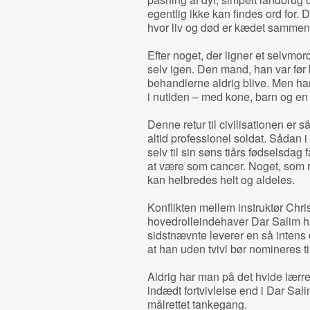
egentlig ikke kan findes ord for.
hvor liv og død er kædet sammen 
Efter noget, der ligner et selvmor
selv igen. Den mand, han var før 
behandlerne aldrig blive. Men han
i nutiden – med kone, barn og e
Denne retur til civilisationen er 
altid professionel soldat. Sådan i 
selv til sin søns tiårs fødselsdag 
at være som cancer. Noget, som ru
kan helbredes helt og aldeles.
Konflikten mellem instruktør Chr
hovedrolleindehaver Dar Salim ha
sidstnævnte leverer en så inten
at han uden tvivl bør nomineres t
Aldrig har man på det hvide lærr
indædt fortvivlelse end i Dar Sal
målrettet tankegang.