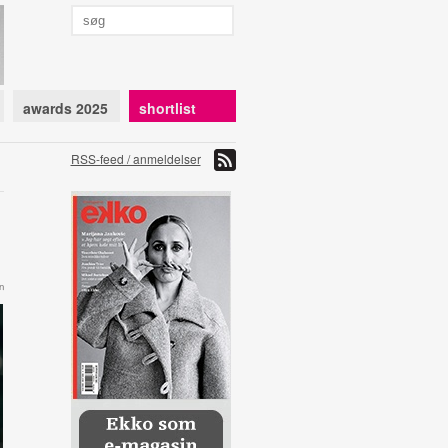
awards 2025
shortlist
RSS-feed / anmeldelser
n