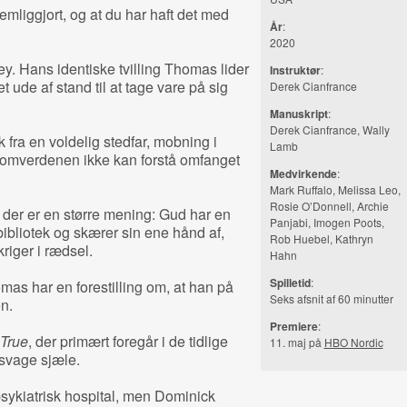
egemliggjort, og at du har haft det med
År
:
2020
ey. Hans identiske tvilling Thomas lider
Instruktør
:
t ude af stand til at tage vare på sig
Derek Cianfrance
Manuskript
:
Derek Cianfrance, Wally
 fra en voldelig stedfar, mobning i
Lamb
 omverdenen ikke kan forstå omfanget
Medvirkende
:
Mark Ruffalo, Melissa Leo,
Rosie O’Donnell, Archie
 der er en større mening: Gud har en
Panjabi, Imogen Poots,
bibliotek og skærer sin ene hånd af,
Rob Huebel, Kathryn
iger i rædsel.
Hahn
Spilletid
:
omas har en forestilling om, at han på
Seks afsnit af 60 minutter
n.
Premiere
:
 True
, der primært foregår i de tidlige
11. maj på
HBO Nordic
 svage sjæle.
psykiatrisk hospital, men Dominick