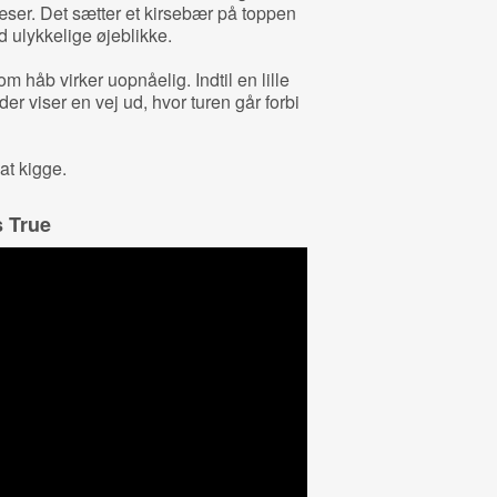
ser. Det sætter et kirsebær på toppen
ed ulykkelige øjeblikke.
m håb virker uopnåelig. Indtil en lille
 der viser en vej ud, hvor turen går forbi
at kigge.
s True