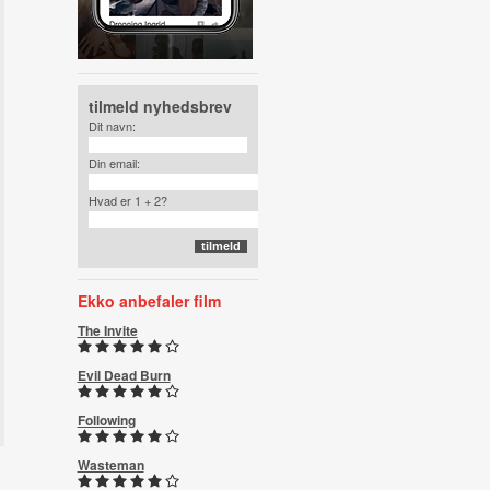
tilmeld nyhedsbrev
Dit navn:
Din email:
Hvad er 1 + 2?
Ekko anbefaler film
The Invite
Evil Dead Burn
Following
Wasteman