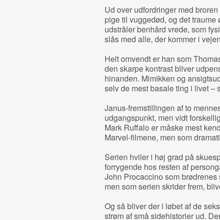
Ud over udfordringer med broren 
pige til vuggedød, og det traume
udstråler benhård vrede, som fysisk
slås med alle, der kommer i vejen
Helt omvendt er han som Thomas.
den skarpe kontrast bliver udpens
hinanden. Mimikken og ansigtsudt
selv de mest basale ting i livet – 
Janus-fremstillingen af to menne
udgangspunkt, men vidt forskellig 
Mark Ruffalo er måske mest kendt
Marvel-filmene, men som dramatis
Serien hviler i høj grad på skues
forrygende hos resten af persongal
John Procaccino som brødrenes st
men som serien skrider frem, bli
Og så bliver der i løbet af de seks
strøm af små sidehistorier ud. De