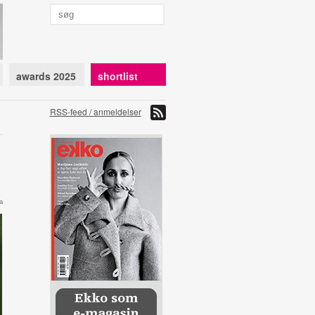
awards 2025
shortlist
RSS-feed / anmeldelser
a