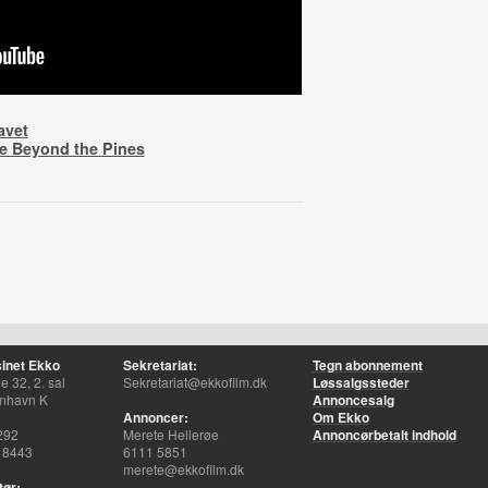
avet
e Beyond the Pines
inet Ekko
Sekretariat:
Tegn abonnement
 32, 2. sal
Sekretariat@ekkofilm.dk
Løssalgssteder
nhavn K
Annoncesalg
Annoncer:
Om Ekko
292
Merete Hellerøe
Annoncørbetalt indhold
 8443
6111 5851
merete@ekkofilm.dk
tør: