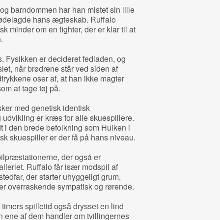
og barndommen har han mistet sin lille
 ødelagde hans ægteskab. Ruffalo
 minder om en fighter, der er klar til at
.
 Fysikken er decideret fedladen, og
let, når brødrene står ved siden af
rykkene oser af, at han ikke magter
som at tage tøj på.
sker med genetisk identisk
udvikling er kræs for alle skuespillere.
 i den brede befolkning som Hulken i
k skuespiller er der få på hans niveau.
pilpræstationerne, der også er
leriet. Ruffalo får især modspil af
edfar, der starter uhyggeligt grum,
ver overraskende sympatisk og rørende.
 timers spilletid også drysset en lind
n ene af dem handler om tvillingernes