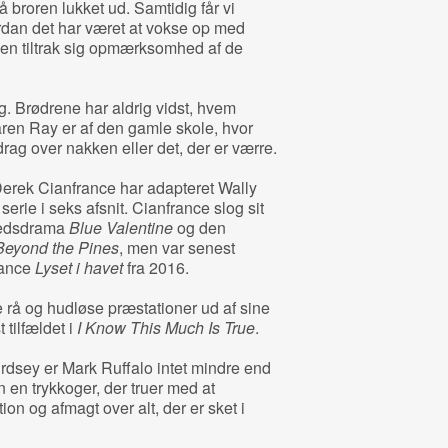
få broren lukket ud. Samtidig får vi
rdan det har været at vokse op med
tiden tiltrak sig opmærksomhed af de
 Brødrene har aldrig vidst, hvem
faren Ray er af den gamle skole, hvor
rag over nakken eller det, der er værre.
 Derek Cianfrance har adapteret Wally
erie i seks afsnit. Cianfrance slog sit
ghedsdrama
Blue Valentine
og den
Beyond the Pines
, men var senest
mance
Lyset i havet
fra 2016.
ve rå og hudløse præstationer ud af sine
 tilfældet i
I Know This Much Is True
.
Birdsey er Mark Ruffalo intet mindre end
en trykkoger, der truer med at
tion og afmagt over alt, der er sket i