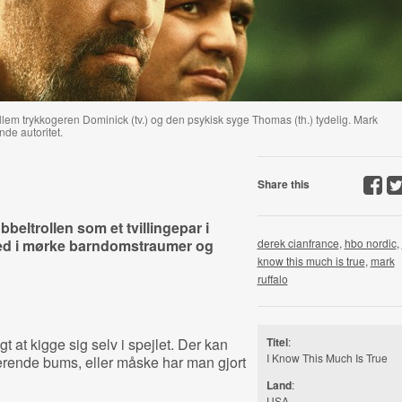
lem trykkogeren Dominick (tv.) og den psykisk syge Thomas (th.) tydelig. Mark
de autoritet.
Share this
beltrollen som et tvillingepar i
ned i mørke barndomstraumer og
derek cianfrance
,
hbo nordic
,
know this much is true
,
mark
ruffalo
 at kigge sig selv i spejlet. Der kan
Titel
:
I Know This Much Is True
erende bums, eller måske har man gjort
Land
:
USA