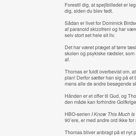
Forestil dig, at spejlbilledet er l
dig, siden du blev født.
Sådan er livet for Dominick Birds
af paranoid skizofreni og har være
selv stort set hele sit liv.
Det har været præget af tørre tæsk
skolen og psykiske rædsler, som
af.
Thomas er fuldt overbevist om, at
plan! Derfor sætter han sig på et 
mens alle de andre besøgende skr
Hånden er et offer til Gud, og Th
den måde kan forhindre Golfkrige
HBO-serien
I Know This Much Is
90’ere, er med andre ord ikke for
Thomas bliver anbragt på et nyt 