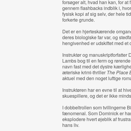
forsøger alt, hvad han kan, for at 
gennem flashbacks indblik i, hvo
fysisk kopi af sig selv, der hele 
forkerte grunde.
Det er en hjerteskærende omgang.
deres biologiske far var, og sted
hengivenhed er udskiftet med et d
Instruktør og manuskriptforfatter
Lambs bog til en ferm og rørende s
navn fast med det dystre kærli
æteriske krimi-thriller
The Place 
aktuel med den noget luftige ro
Instruktøren har en evne til at hi
skuespillere, og det er ikke mindst
I dobbeltrollen som tvillingerne 
fænomenal. Som Dominick er han 
eksplodere hvert øjeblik af frustra
hans liv.