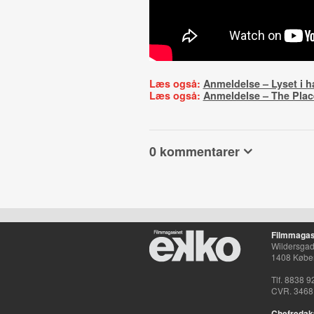
Læs også:
Anmeldelse – Lyset i h
Læs også:
Anmeldelse – The Plac
0 kommentarer
Filmmagas
Wildersgade
1408 Købe
Tlf. 8838 9
CVR. 3468
Chefredak