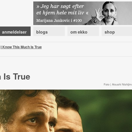
anmeldelser
blogs
om ekko
shop
|
I Know This Much Is True
 Is True
Foto | Atsushi Nishijim