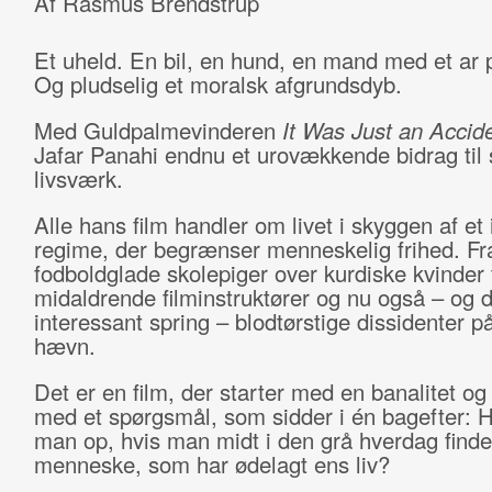
Af Rasmus Brendstrup
Et uheld. En bil, en hund, en mand med et ar 
Og pludselig et moralsk afgrundsdyb.
Med Guldpalmevinderen
It Was Just an Accid
Jafar Panahi endnu et urovækkende bidrag til s
livsværk.
Alle hans film handler om livet i skyggen af et 
regime, der begrænser menneskelig frihed. Fr
fodboldglade skolepiger over kurdiske kvinder t
midaldrende filminstruktører og nu også – og d
interessant spring – blodtørstige dissidenter på
hævn.
Det er en film, der starter med en banalitet og
med et spørgsmål, som sidder i én bagefter: Hv
man op, hvis man midt i den grå hverdag finde
menneske, som har ødelagt ens liv?