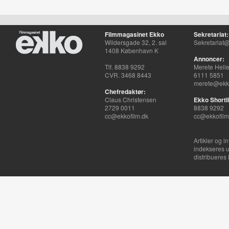
Filmmagasinet Ekko
Sekretariat:
Wildersgade 32, 2. sal
Sekretariat@
1408 København K
Annoncer:
Tlf. 8838 9292
Merete Hell
CVR. 3468 8443
6111 5851
merete@ekko
Chefredaktør:
Claus Christensen
Ekko Shortli
2729 0011
8838 9292
cc@ekkofilm.dk
cc@ekkofilm
Artikler og i
indekseres u
distribueres