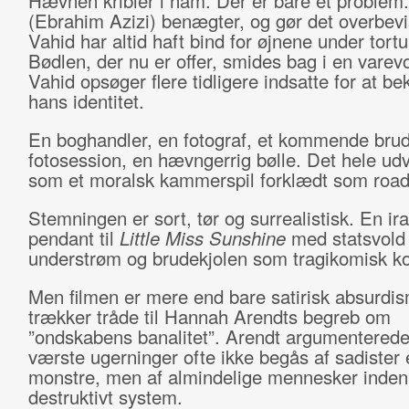
Hævnen kribler i ham. Der er bare ét problem
(Ebrahim Azizi) benægter, og gør det overbev
Vahid har altid haft bind for øjnene under tortu
Bødlen, der nu er offer, smides bag i en varev
Vahid opsøger flere tidligere indsatte for at be
hans identitet.
En boghandler, en fotograf, et kommende bru
fotosession, en hævngerrig bølle. Det hele udv
som et moralsk kammerspil forklædt som roa
Stemningen er sort, tør og surrealistisk. En ir
pendant til
Little Miss Sunshine
med statsvold
understrøm og brudekjolen som tragikomisk ko
Men filmen er mere end bare satirisk absurdi
trækker tråde til Hannah Arendts begreb om
”ondskabens banalitet”. Arendt argumenterede 
værste ugerninger ofte ikke begås af sadister e
monstre, men af almindelige mennesker inden 
destruktivt system.