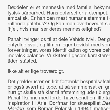
Bøddelen er et menneske med familie, bekymr
fysisk sårbarhed. Hans opførsel er afdæmpet, r
empatisk. Er han den mest humane stemme i 
rullende galehus? Og kan man overhovedet sl
ihjel, hvis man ser deres menneskelighed?
Panahi tvinger os til at dele Vahids tvivl. Der 
entydige svar, og filmen leger bevidst med vor
forventninger, vores identifikation og vores be
moralsk balance. Vi skifter, ligesom karaktere
tiden ståsted.
Ikke alt er lige troværdigt.
Det gælder især en lidt fortænkt hospitalsafsti
er også svært at købe, at så sammensat en g
hurtigt skulle stå klar til afstemning ude i bje
Panahi kunne med fordel have sendt en lille ta
inspiration til Ariel Dorfman for skuespillet
Dea
Maiden
, som Roman Polanski i 1994 filmatis