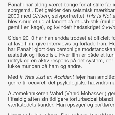
Panahi har aldrig været bange for at stille farl
spørgsmål. Det gælder den seismisk mærkbare
2000 med
Cirklen
, selvportrættet
This Is Not 
blev smuglet ud af landet på et usb-stik (muli
gemt i en kage), og kvindefrihedsskriget
3 kvi
Siden 2010 har han endda trodset et officielt 
at lave film, give interviews og forlade Iran. H
har Panahi gjort den personlige modstandska
æstetisk og filosofisk. Hver film er både et kun
udtryk og en aktiv respons på det system, der 
lukke munden på ham og andre.
Med
It Was Just an Accident
føjer han ambitiø
genre til oeuvret: det psykologiske hævndrama
Automekanikeren Vahid (Vahid Mobasseri) ge
tilfældig aften sin tidligere torturbøddel blandt
værkstedets kunder. Han opsøger og bortføre