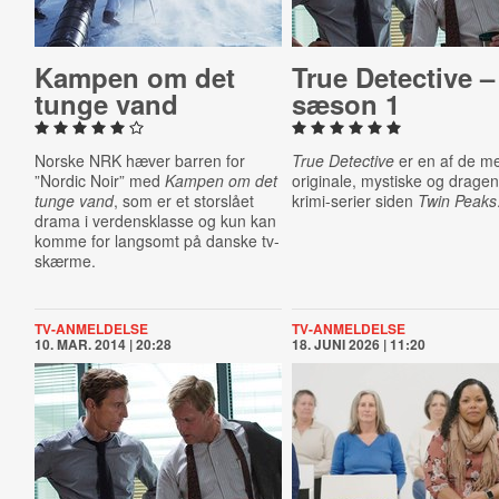
Kampen om det
True Detective –
tunge vand
sæson 1
Norske NRK hæver barren for
True Detective
er en af de m
”Nordic Noir” med
Kampen om det
originale, mystiske og drage
tunge vand
, som er et storslået
krimi-serier siden
Twin Peaks
drama i verdensklasse og kun kan
komme for langsomt på danske tv-
skærme.
TV-ANMELDELSE
TV-ANMELDELSE
10. MAR. 2014 | 20:28
18. JUNI 2026 | 11:20