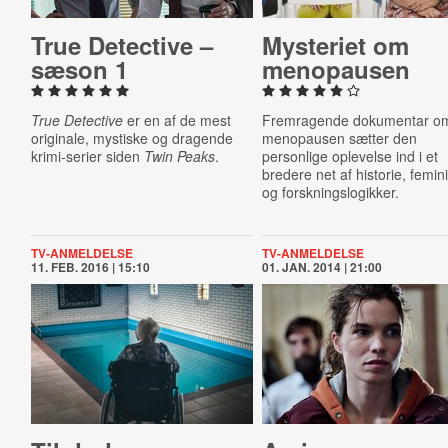
True Detective –
Mysteriet om
sæson 1
meno­pau­sen
True Detective
er en af de mest
Fremragende dokumentar o
originale, mystiske og dragende
menopausen sætter den
krimi-serier siden
Twin Peaks
.
personlige oplevelse ind i et
bredere net af historie, femi
og forskningslogikker.
TV-ANMELDELSE
TV-ANMELDELSE
11. FEB. 2016 | 15:10
01. JAN. 2014 | 21:00