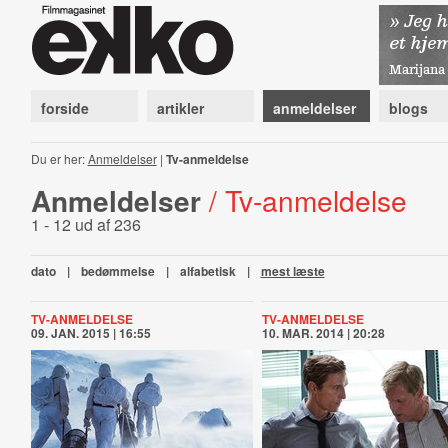
forside
artikler
anmeldelser
blogs
Du er her:
Anmeldelser
|
Tv-anmeldelse
Anmeldelser
/ Tv-anmeldelse
1 - 12 ud af 236
dato
|
bedømmelse
|
alfabetisk
|
mest læste
TV-ANMELDELSE
TV-ANMELDELSE
09. JAN. 2015 | 16:55
10. MAR. 2014 | 20:28