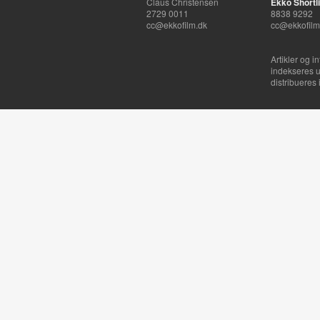
Claus Christensen
Ekko Shortli
2729 0011
8838 9292
cc@ekkofilm.dk
cc@ekkofilm
Artikler og i
indekseres u
distribueres