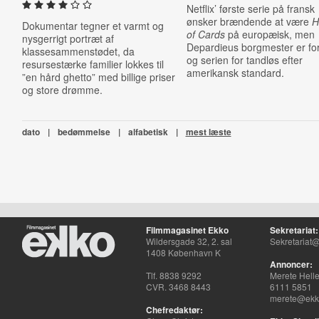
Netflix’ første serie på fransk
ønsker brændende at være
H
Dokumentar tegner et varmt og
of Cards
på europæisk, men
nysgerrigt portræt af
Depardieus borgmester er for
klassesammenstødet, da
og serien for tandløs efter
resursestærke familier lokkes til
amerikansk standard.
”en hård ghetto” med billige priser
og store drømme.
dato
|
bedømmelse
|
alfabetisk
|
mest læste
Filmmagasinet Ekko
Sekretariat:
Wildersgade 32, 2. sal
Sekretariat@
1408 København K
Annoncer:
Tlf. 8838 9292
Merete Hell
CVR. 3468 8443
6111 5851
merete@ekko
Chefredaktør: