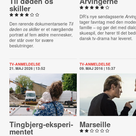
Til døden os
Ar­vin­ger­ne
skiller
DR’s nye søndagsserie
Arvin
tager favntag med den mode
Den rørende dokumentarserie
Til
familie – og gør det med dial
døden os skiller
er et nærgående
skuespil, der hører til det bed
portræt af fem ældre mennesker,
dansk tv-drama har leveret.
der står over for svære
beslutninger.
TV-ANMELDELSE
TV-ANMELDELSE
21. MAJ 2026 | 13:52
09. MAJ 2016 | 15:37
Ting­b­jerg-​eks­pe­ri­
Marseille
men­tet